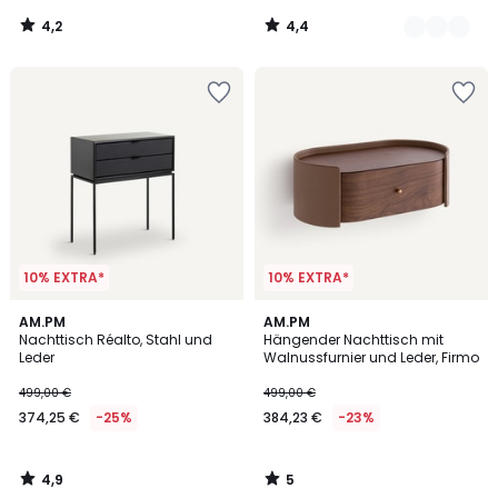
4,2
4,4
/
/
5
5
10% EXTRA*
10% EXTRA*
4,9
5
AM.PM
AM.PM
/ 5
/
Nachttisch Réalto, Stahl und
Hängender Nachttisch mit
5
Leder
Walnussfurnier und Leder, Firmo
499,00 €
499,00 €
374,25 €
-25%
384,23 €
-23%
4,9
5
/
/