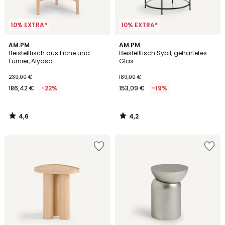
10% EXTRA*
10% EXTRA*
4,6
4,2
AM.PM
AM.PM
/ 5
/ 5
Beistelltisch aus Eiche und
Beistelltisch Sybil, gehärtetes
Furnier, Alyasa
Glas
239,00 €
189,00 €
186,42 €
-22%
153,09 €
-19%
4,6
4,2
/
/
5
5