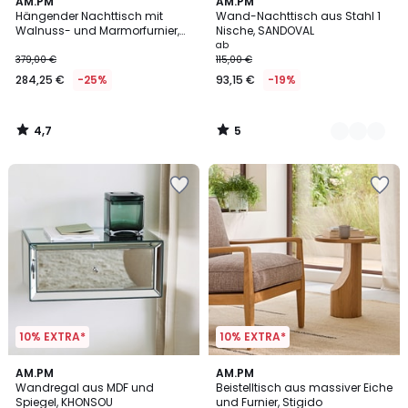
4,7
5
AM.PM
3
AM.PM
/ 5
/
Hängender Nachttisch mit
Wand-Nachttisch aus Stahl 1
Farben
5
Walnuss- und Marmorfurnier,
Nische, SANDOVAL
Noham
ab
379,00 €
115,00 €
284,25 €
-25%
93,15 €
-19%
4,7
5
/
/
5
5
10% EXTRA*
10% EXTRA*
5
AM.PM
AM.PM
/
Wandregal aus MDF und
Beistelltisch aus massiver Eiche
5
Spiegel, KHONSOU
und Furnier, Stigido