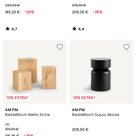
229,00 €
279,00 €
183,20 €
-20%
209,25 €
-25%
4,7
4,4
/
/
5
5
10% EXTRA*
10% EXTRA*
4,2
4,9
AM.PM
AM.PM
/ 5
/ 5
Beistelltisch Merlin, Eiche
Beistelltisch Sujua, Akazie
ab
159,00 €
209,00 €
119,25 €
-25%