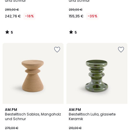
5
5
und Schnur
und Schnur
289,00 €
239,00 €
242,76 €
-16%
155,35 €
-35%
5
5
/
/
5
5
4,7
4,5
AM.PM
AM.PM
/ 5
/ 5
Beistelltisch Sablas, Mangoholz
Beistelltisch Lulla, glasierte
und Schnur
Keramik
279,00 €
219,00 €