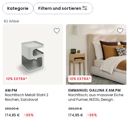
défiler
défiler
à
à
Kategorie
Filtern und sortieren
gauche
droite
82 Artikel
10% EXTRA*
10% EXTRA*
4,5
4,7
2
AM.PM
EMMANUEL GALLINA X AM.PM
/ 5
/ 5
Nachttisch Metall Stahl 2
Nachttisch, aus massiver Eiche
Farben
Nischen, Sandoval
und Furnier, NIZOU, Design
174,85
Emmanuel Gallina
269,00 €
269,00 €
€
174,85 €
-35%
174,85 €
-35%
Statt
269,00
€