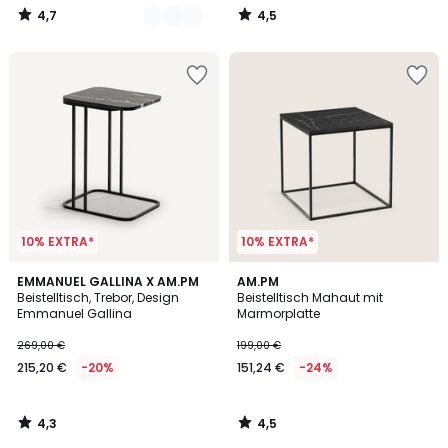
4,7
4,5
/
/
5
5
10% EXTRA*
10% EXTRA*
4,3
4,5
EMMANUEL GALLINA X AM.PM
AM.PM
/ 5
/ 5
Beistelltisch, Trebor, Design
Beistelltisch Mahaut mit
Emmanuel Gallina
Marmorplatte
269,00 €
199,00 €
215,20 €
-20%
151,24 €
-24%
4,3
4,5
/
/
5
5