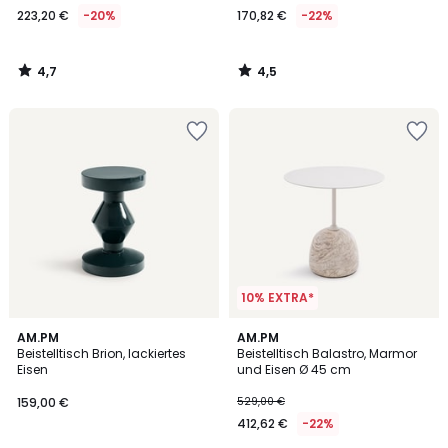
223,20 €
-20%
170,82 €
-22%
4,7
4,5
/
/
5
5
10% EXTRA*
4,6
5
AM.PM
AM.PM
/ 5
/
Beistelltisch Brion, lackiertes
Beistelltisch Balastro, Marmor
5
Eisen
und Eisen Ø 45 cm
159,00 €
529,00 €
412,62 €
-22%