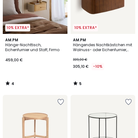
10% EXTRA*
10% EXTRA*
4
5
AM.PM
AM.PM
/
/
Hänge-Nachttisch,
Hängendes Nachtkästchen mit
5
5
Eichenfurnier und Stoff, Firmo
Walnuss- oder Eichenfurnier,
WILLOW
459,00 €
339,00 €
305,10 €
-10%
4
5
/
/
5
5