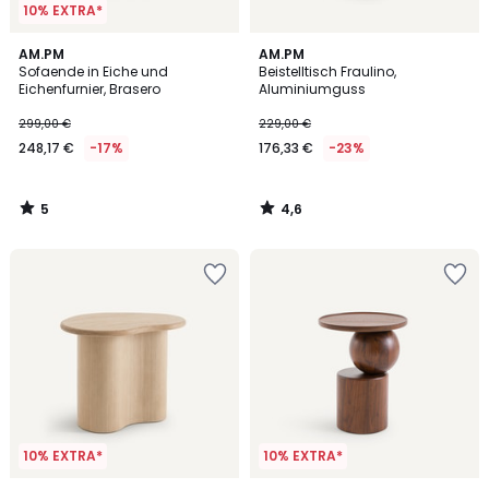
10% EXTRA*
5
4,6
AM.PM
AM.PM
/
/ 5
Sofaende in Eiche und
Beistelltisch Fraulino,
5
Eichenfurnier, Brasero
Aluminiumguss
299,00 €
229,00 €
248,17 €
-17%
176,33 €
-23%
5
4,6
/
/
5
5
10% EXTRA*
10% EXTRA*