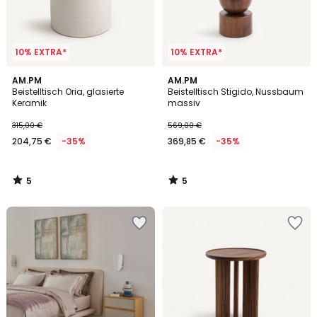
10% EXTRA*
10% EXTRA*
5
5
AM.PM
AM.PM
/
/
Beistelltisch Oria, glasierte
Beistelltisch Stigido, Nussbaum
5
5
Keramik
massiv
315,00 €
569,00 €
204,75 €
-35%
369,85 €
-35%
5
5
/
/
5
5