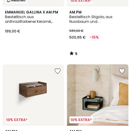
Neuheit
10% EXTRA*
5
EMMANUEL GALLINA X AM.PM
AM.PM
/
Beistelltisch aus
Beistelltisch Stigido, aus
5
anthrazitfarbener Keramik,
Nussbaum und
TREBOR, Design Emmanuel
Nussbaumfurnier
Gallina
199,00 €
589,00 €
500,65 €
-15%
5
/
5
10% EXTRA*
10% EXTRA*