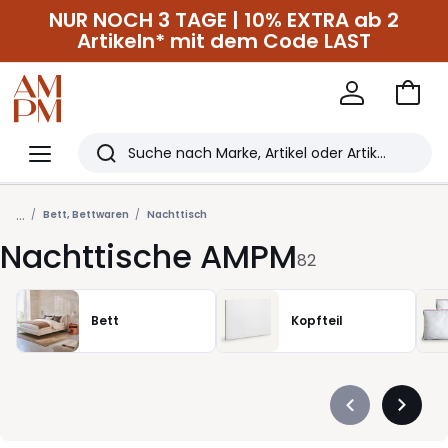
NUR NOCH 3 TAGE | 10% EXTRA ab 2
Artikeln* mit dem Code LAST
Zum
Ware
La
Redoute
Menü
Suchen
Zuletzt
...
angesehen
Bett, Bettwaren
Nachttisch
Nachttische AMPM
Artikel
82
Bett
Kopfteil
Précédent
Suivan
-
-