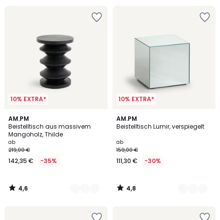
10% EXTRA*
10% EXTRA*
4,6
4,8
3
AM.PM
2
AM.PM
/ 5
/ 5
Beistelltisch aus massivem
Beistelltisch Lumir, verspiegelt
Farben
Farben
Mangoholz, Thilde
ab
ab
219,00 €
159,00 €
142,35 €
-35%
111,30 €
-30%
4,6
4,8
/
/
5
5