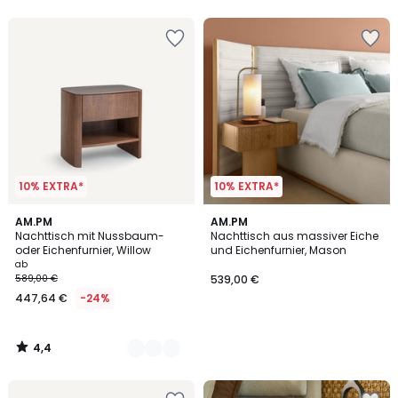
5
5
10% EXTRA*
10% EXTRA*
4,4
2
AM.PM
AM.PM
/ 5
Nachttisch mit Nussbaum-
Nachttisch aus massiver Eiche
Farben
oder Eichenfurnier, Willow
und Eichenfurnier, Mason
ab
589,00 €
539,00 €
447,64 €
-24%
4,4
/
5