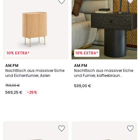
10% EXTRA*
10% EXTRA*
AM.PM
AM.PM
Nachttisch aus massiver Eiche
Nachttisch aus massiver Eiche
und Eichenfurnier, Aslen
und Furnier, kaffeebraun
gebeizt, Mason
759,00 €
539,00 €
569,25 €
-25%