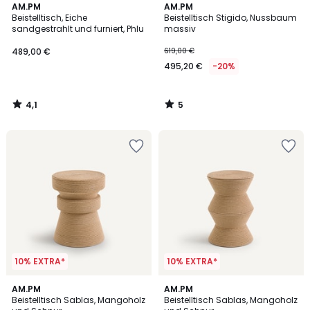
4,1
5
AM.PM
AM.PM
/ 5
/
Beistelltisch, Eiche
Beistelltisch Stigido, Nussbaum
5
sandgestrahlt und furniert, Phlu
massiv
489,00 €
619,00 €
495,20 €
-20%
4,1
5
/
/
5
5
10% EXTRA*
10% EXTRA*
5
5
AM.PM
AM.PM
/
/
Beistelltisch Sablas, Mangoholz
Beistelltisch Sablas, Mangoholz