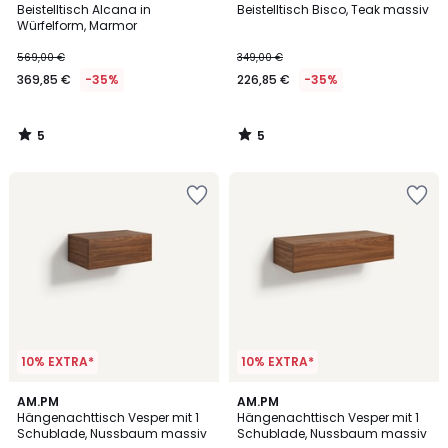
/
/
Beistelltisch Alcana in
Beistelltisch Bisco, Teak massiv
5
5
Würfelform, Marmor
569,00 €
349,00 €
369,85 €
-35%
226,85 €
-35%
5
5
/
/
5
5
10% EXTRA*
10% EXTRA*
4,7
4,4
AM.PM
AM.PM
/ 5
/ 5
Hängenachttisch Vesper mit 1
Hängenachttisch Vesper mit 1
Schublade, Nussbaum massiv
Schublade, Nussbaum massiv