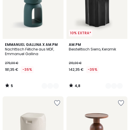
10% EXTRA*
5
4,8
3
EMMANUEL GALLINA X AM.PM
2
AM.PM
/
/ 5
Nachttisch Fétiche aus MDF,
Beistelltisch Sierro, Keramik
Farben
Farben
5
Emmanuel Gallina
279,00 €
219,00 €
181,35 €
-35%
142,35 €
-35%
5
4,8
/
/
5
5