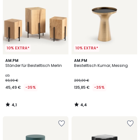
10% EXTRA*
10% EXTRA*
4,1
4,4
AM.PM
AM.PM
/ 5
/ 5
Ständer für Beistelltisch Merlin
Beistelltisch Kumar, Messing
ab
69,99 €
209,00 €
45,49 €
-35%
135,85 €
-35%
4,1
4,4
/
/
5
5