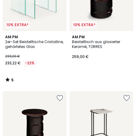
10% EXTRA*
10% EXTRA*
5
AM.PM
AM.PM
/
2er-Set Beistelltische Cristalline,
Beistelltisch aus glasierter
5
gehärtetes Glas
Keramik, TORRES
299,00 €
259,00 €
233,22 €
-22%
5
/
5