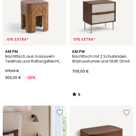
10% EXTRA*
10% EXTRA*
5
AM.PM
AM.PM
/
Nachttisch aus massivem
Nachttisch mit 2 Schubladen,
5
Teakholz und Rattangeflecht,
Walnussfurnier und Stoff, Omid
Dhalia
379,00 €
709,00 €
303,20 €
-20%
5
/
5