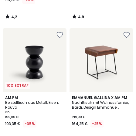
4,2
4,9
/
/
5
5
10% EXTRA*
4,7
4,5
5
AM.PM
EMMANUEL GALLINA X AM.PM
/ 5
/ 5
Beistelltisch aus Metall, Eisen,
Nachttisch mit Walnussfurnier,
Farben
Rouva
Bardi, Design Emmanuel
Gallina
ab
159,00 €
219,00 €
103,35 €
-35%
164,25 €
-25%