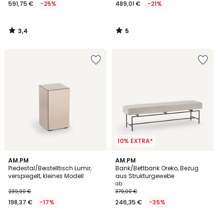
591,75 €
-25%
489,01 €
-21%
3,4
5
/
/
5
5
10% EXTRA*
4,2
4,4
AM.PM
2
AM.PM
/ 5
/ 5
Piedestal/Beistelltisch Lumir,
Bank/Bettbank Oreko, Bezug
Farben
verspiegelt, kleines Modell
aus Strukturgewebe
ab
239,00 €
379,00 €
198,37 €
-17%
246,35 €
-35%