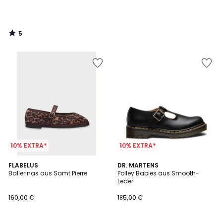
5
/
5
10% EXTRA*
10% EXTRA*
5
2
FLABELUS
DR. MARTENS
/
Ballerinas aus Samt Pierre
Polley Babies aus Smooth-
Farben
5
Leder
160,00 €
185,00 €