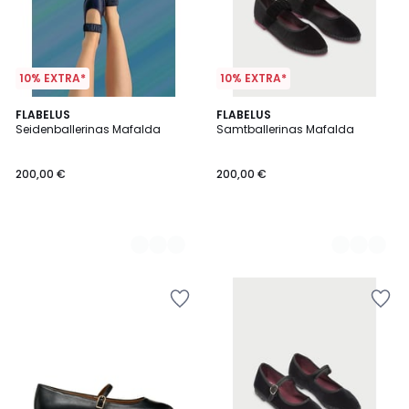
10% EXTRA*
10% EXTRA*
2
FLABELUS
6
FLABELUS
Seidenballerinas Mafalda
Samtballerinas Mafalda
Farben
Farben
200,00 €
200,00 €