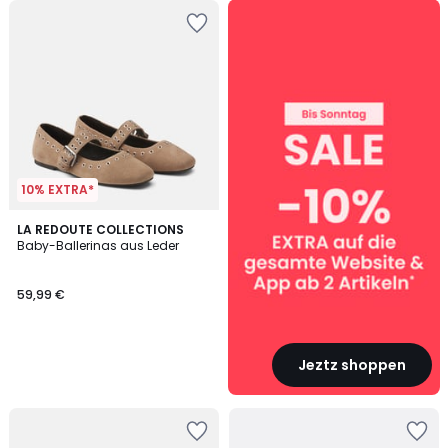
SALE
:
10%
EXTRA
ab
2
Artikeln*
10% EXTRA*
LA REDOUTE COLLECTIONS
Baby-Ballerinas aus Leder
59,99 €
Jeztz shoppen