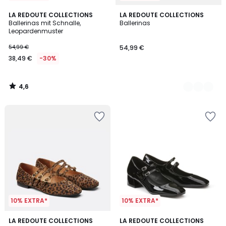
4,6
LA REDOUTE COLLECTIONS
2
LA REDOUTE COLLECTIONS
/ 5
Ballerinas mit Schnalle,
Ballerinas
Farben
Leopardenmuster
54,99 €
54,99 €
38,49 €
-30%
4,6
/
5
10% EXTRA*
10% EXTRA*
4,1
4,6
LA REDOUTE COLLECTIONS
LA REDOUTE COLLECTIONS