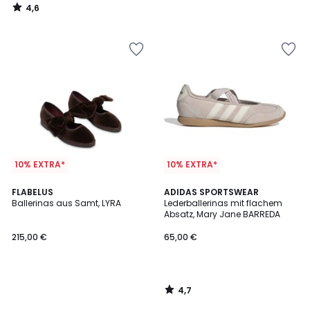
4,6
/
5
10% EXTRA*
10% EXTRA*
4,7
FLABELUS
ADIDAS SPORTSWEAR
/ 5
Ballerinas aus Samt, LYRA
Lederballerinas mit flachem
Absatz, Mary Jane BARREDA
215,00 €
65,00 €
4,7
/
5