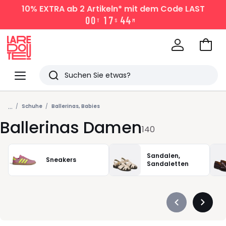
10% EXTRA
ab 2 Artikeln* mit dem Code LAST
0
0
1
7
4
4
T
S
M
Zum
Ware
La
Redoute
Menü
Suchen
Zuletzt
...
angesehen
Schuhe
Ballerinas, Babies
Ballerinas Damen
Artikel
140
Sandalen,
Sneakers
Sandaletten
Précédent
Suivan
-
-