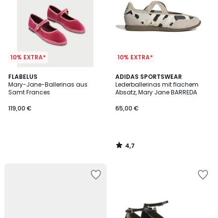
10% EXTRA*
10% EXTRA*
4,7
FLABELUS
ADIDAS SPORTSWEAR
/ 5
Mary-Jane-Ballerinas aus
Lederballerinas mit flachem
Samt Frances
Absatz, Mary Jane BARREDA
119,00 €
65,00 €
4,7
/
5