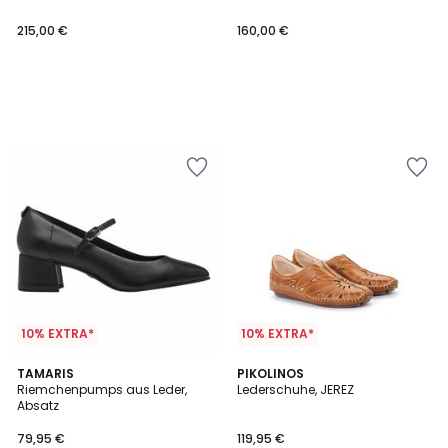
215,00 €
160,00 €
10% EXTRA*
10% EXTRA*
5
TAMARIS
PIKOLINOS
/
Riemchenpumps aus Leder,
Lederschuhe, JEREZ
5
Absatz
79,95 €
119,95 €