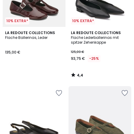
10% EXTRA*
10% EXTRA*
4,4
LA REDOUTE COLLECTIONS
LA REDOUTE COLLECTIONS
/ 5
Flache Ballerinas, Leder
Flache Lederballerinas mit
spitzer Zehenkappe
135,00 €
125,00 €
93,75 €
-25%
4,4
/
5