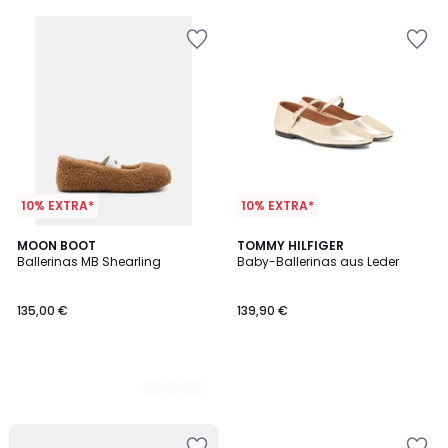
5
10% EXTRA*
10% EXTRA*
2
MOON BOOT
TOMMY HILFIGER
Ballerinas MB Shearling
Baby-Ballerinas aus Leder
Farben
135,00 €
139,90 €