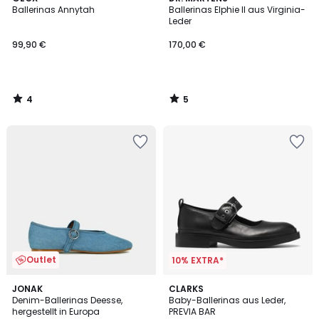
/
/
Ballerinas Annytah
Ballerinas Elphie II aus Virginia-
5
5
Leder
99,90 €
170,00 €
4
5
/
/
5
5
Outlet
10% EXTRA*
JONAK
CLARKS
Denim-Ballerinas Deesse,
Baby-Ballerinas aus Leder,
hergestellt in Europa
PREVIA BAR