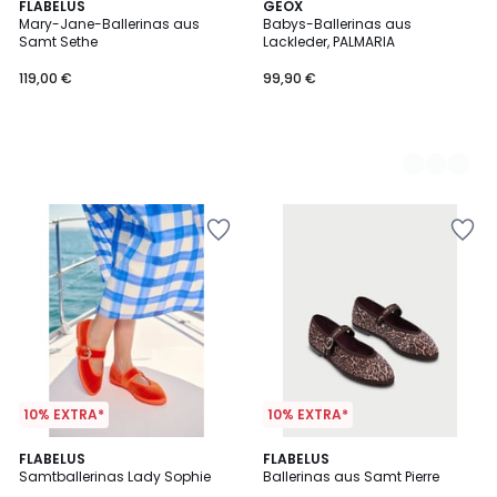
FLABELUS
2
GEOX
Mary-Jane-Ballerinas aus
Babys-Ballerinas aus
Farben
Samt Sethe
Lackleder, PALMARIA
119,00 €
99,90 €
10% EXTRA*
10% EXTRA*
FLABELUS
FLABELUS
Samtballerinas Lady Sophie
Ballerinas aus Samt Pierre