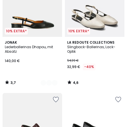
10% EXTRA*
10% EXTRA*
3,7
4,6
4
JONAK
LA REDOUTE COLLECTIONS
/ 5
/ 5
Lederballerinas Dhapou, mit
Slingback-Ballerinas, Lack-
Farben
Absatz
Optik
140,00 €
54,99 €
32,99 €
-40%
3,7
4,6
/
/
5
5