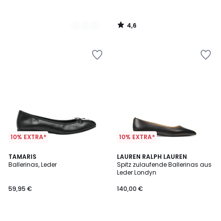
4,6
/
5
10% EXTRA*
10% EXTRA*
4,6
TAMARIS
LAUREN RALPH LAUREN
/ 5
Ballerinas, Leder
Spitz zulaufende Ballerinas aus
Leder Londyn
59,95 €
140,00 €