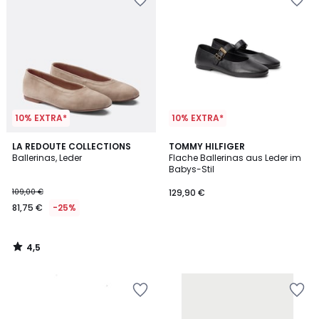
10% EXTRA*
10% EXTRA*
4,5
LA REDOUTE COLLECTIONS
TOMMY HILFIGER
/ 5
Ballerinas, Leder
Flache Ballerinas aus Leder im
Babys-Stil
109,00 €
129,90 €
81,75 €
-25%
4,5
/
5