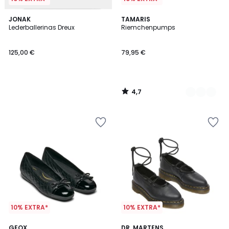
4,7
JONAK
2
TAMARIS
/ 5
Lederballerinas Dreux
Riemchenpumps
Farben
125,00 €
79,95 €
4,7
/
5
10% EXTRA*
10% EXTRA*
4
5
GEOX
DR. MARTENS