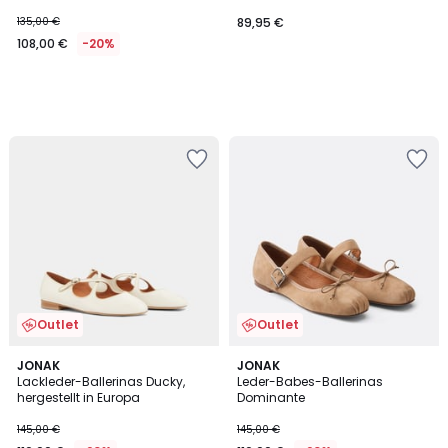
135,00 €
89,95 €
108,00 €
-20%
Outlet
Outlet
JONAK
JONAK
Lackleder-Ballerinas Ducky,
Leder-Babes-Ballerinas
hergestellt in Europa
Dominante
145,00 €
145,00 €