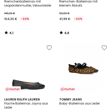
/ 5
/ 5
Riemchenballerinas mit
Riemchen-Ballerinas mit
Leopardenmuster, Veloursleder
kleinem Absatz
149,00 €
59,99 €
104,30 €
-30%
41,99 €
-30%
4,1
4,6
/
/
5
5
Outlet
Outlet
5
LAUREN RALPH LAUREN
TOMMY JEANS
/
Flache Ballerinas Jayna aus
Baby-Ballerinas aus Leder
5
Leder