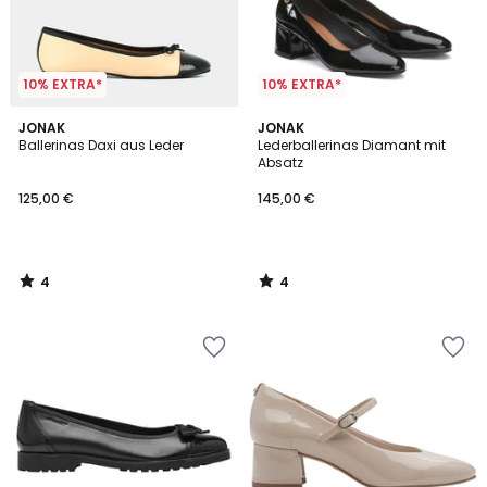
10% EXTRA*
10% EXTRA*
4
4
JONAK
JONAK
/
/
Ballerinas Daxi aus Leder
Lederballerinas Diamant mit
5
5
Absatz
125,00 €
145,00 €
4
4
/
/
5
5