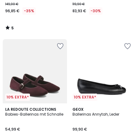
149,00 €
119,90 €
96,85 €
-35%
83,93 €
-30%
5
/
5
10% EXTRA*
10% EXTRA*
4,6
2
LA REDOUTE COLLECTIONS
GEOX
/ 5
Babies-Ballerinas mit Schnalle
Ballerinas Annytah, Leder
Farben
54,99 €
99,90 €