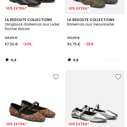
10% EXTRA*
10% EXTRA*
4,4
4,6
LA REDOUTE COLLECTIONS
2
LA REDOUTE COLLECTIONS
/ 5
/ 5
Slingback-Ballerinas aus Leder,
Ballerinas aus Veloursleder
Farben
flacher Absatz
125,00 €
125,00 €
87,50 €
-30%
93,75 €
-25%
4,4
4,6
/
/
5
5
10% EXTRA*
10% EXTRA*