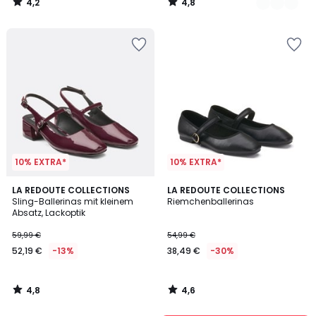
4,2
4,8
40%
/
/
5
5
Rabatt
angewendet.
10% EXTRA*
10% EXTRA*
4,8
4,6
LA REDOUTE COLLECTIONS
LA REDOUTE COLLECTIONS
/ 5
/ 5
Sling-Ballerinas mit kleinem
Riemchenballerinas
Absatz, Lackoptik
59,99 €
54,99 €
52,19 €
-13%
38,49 €
-30%
4,8
4,6
/
/
5
5