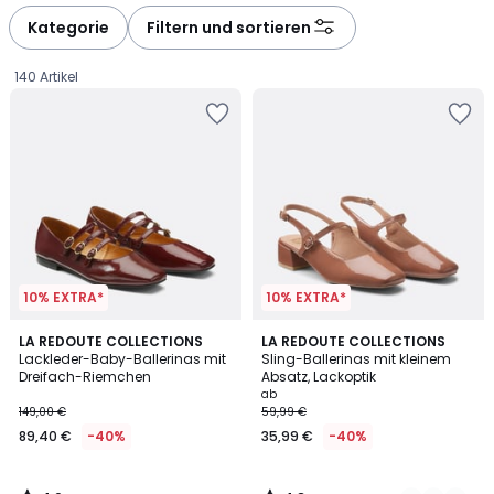
défiler
défiler
à
à
Kategorie
Filtern und sortieren
gauche
droite
140 Artikel
10% EXTRA*
10% EXTRA*
4,2
4,8
LA REDOUTE COLLECTIONS
3
LA REDOUTE COLLECTIONS
/ 5
/ 5
Lackleder-Baby-Ballerinas mit
Sling-Ballerinas mit kleinem
Farben
Dreifach-Riemchen
Absatz, Lackoptik
89,40
ab
149,00 €
59,99 €
€
89,40 €
-40%
35,99 €
-40%
Statt
149,00
€