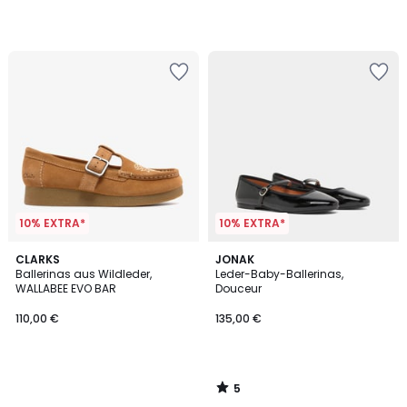
10% EXTRA*
10% EXTRA*
5
CLARKS
JONAK
/
Ballerinas aus Wildleder,
Leder-Baby-Ballerinas,
5
WALLABEE EVO BAR
Douceur
110,00 €
135,00 €
5
/