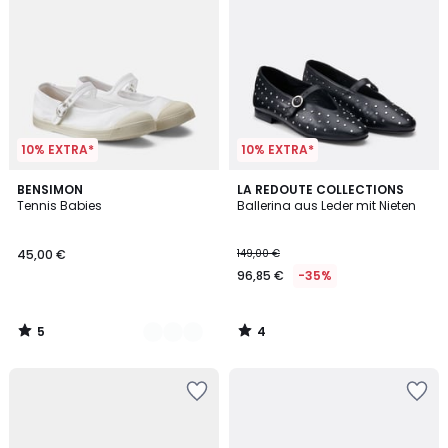
10% EXTRA*
10% EXTRA*
5
4
3
BENSIMON
LA REDOUTE COLLECTIONS
/
/
Tennis Babies
Ballerina aus Leder mit Nieten
Farben
5
5
45,00 €
149,00 €
96,85 €
-35%
5
4
/
/
5
5