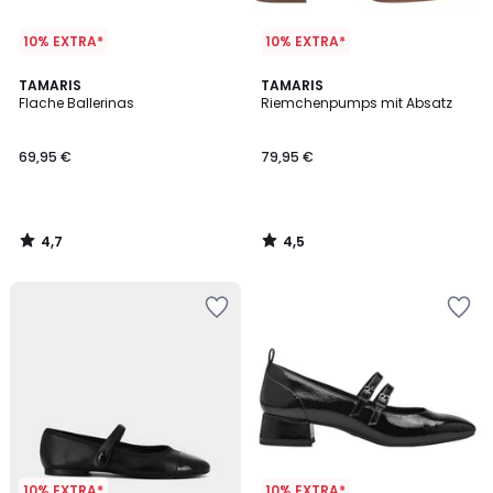
10% EXTRA*
10% EXTRA*
4,7
4,5
TAMARIS
TAMARIS
/ 5
/ 5
Flache Ballerinas
Riemchenpumps mit Absatz
69,95 €
79,95 €
4,7
4,5
/
/
5
5
10% EXTRA*
10% EXTRA*