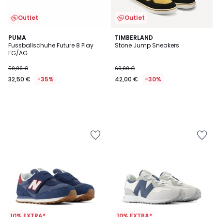
Outlet
Outlet
PUMA
TIMBERLAND
Fussballschuhe Future 8 Play
Stone Jump Sneakers
FG/AG
50,00 €
60,00 €
32,50 €
-35%
42,00 €
-30%
10% EXTRA*
10% EXTRA*