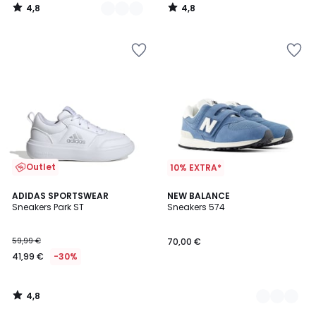
4,8
4,8
/
/
5
5
Outlet
10% EXTRA*
4,8
ADIDAS SPORTSWEAR
2
NEW BALANCE
/ 5
Sneakers Park ST
Sneakers 574
Farben
59,99 €
70,00 €
41,99 €
-30%
4,8
/
5