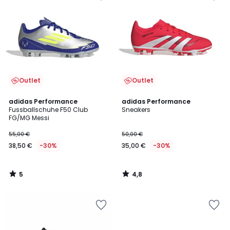
Outlet
Outlet
5
4,8
adidas Performance
adidas Performance
/
/ 5
Fussballschuhe F50 Club
Sneakers
5
FG/MG Messi
55,00 €
50,00 €
38,50 €
-30%
35,00 €
-30%
5
4,8
/
/
5
5