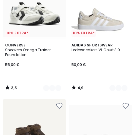
10% EXTRA*
10% EXTRA*
3,5
4,9
2
CONVERSE
2
ADIDAS SPORTSWEAR
/ 5
/ 5
Sneakers Omega Trainer
Ledersneakers VL Court 3.0
Farben
Farben
Foundation
55,00 €
50,00 €
3,5
4,9
/
/
5
5