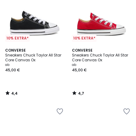
10% EXTRA*
10% EXTRA*
4,4
4,7
CONVERSE
CONVERSE
/ 5
/ 5
Sneakers Chuck Taylor All Star
Sneakers Chuck Taylor All Star
Core Canvas Ox
Core Canvas Ox
ab
ab
45,00 €
45,00 €
4,4
4,7
/
/
5
5