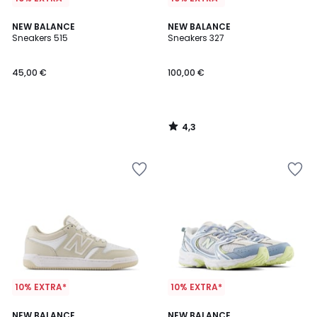
4,3
NEW BALANCE
NEW BALANCE
/ 5
Sneakers 515
Sneakers 327
45,00 €
100,00 €
4,3
/
5
10% EXTRA*
10% EXTRA*
4,7
4,5
NEW BALANCE
NEW BALANCE