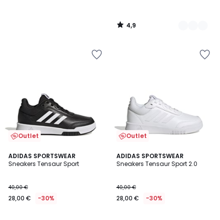
4,9
/
5
Outlet
Outlet
4,8
4,8
2
ADIDAS SPORTSWEAR
ADIDAS SPORTSWEAR
/ 5
/ 5
Sneakers Tensaur Sport
Sneakers Tensaur Sport 2.0
Farben
40,00 €
40,00 €
28,00 €
-30%
28,00 €
-30%