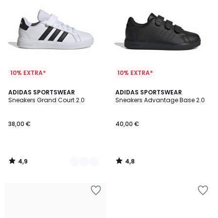
10% EXTRA*
10% EXTRA*
4,9
4,8
2
ADIDAS SPORTSWEAR
ADIDAS SPORTSWEAR
/ 5
/ 5
Sneakers Grand Court 2.0
Sneakers Advantage Base 2.0
Farben
38,00 €
40,00 €
4,9
4,8
/
/
5
5