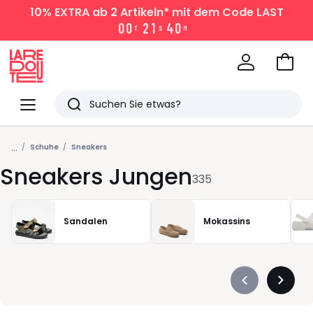
10% EXTRA
ab 2 Artikeln* mit dem Code LAST
0
0
2
1
4
0
T
S
M
Zum
Ware
La
Redoute
Menü
Suchen
Zuletzt
...
angesehen
Schuhe
Sneakers
Sneakers Jungen
Artikel
335
Sandalen
Mokassins
Précédent
Suivan
-
-