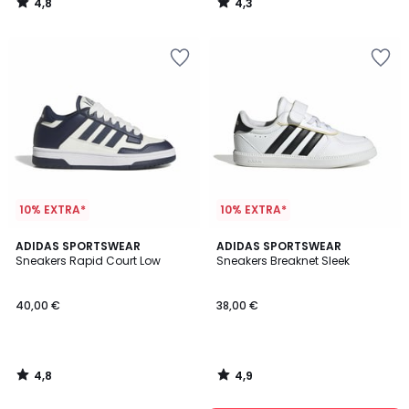
4,8
4,3
/
/
5
5
10% EXTRA*
10% EXTRA*
4,8
4,9
ADIDAS SPORTSWEAR
ADIDAS SPORTSWEAR
/ 5
/ 5
Sneakers Rapid Court Low
Sneakers Breaknet Sleek
40,00 €
38,00 €
4,8
4,9
/
/
5
5