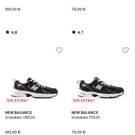
100,00 €
70,00 €
4,8
4,7
/
/
5
5
10% EXTRA*
10% EXTRA*
4,8
4,7
NEW BALANCE
NEW BALANCE
/ 5
/ 5
Sneakers GR530
Sneakers PZ530
100,00 €
70,00 €