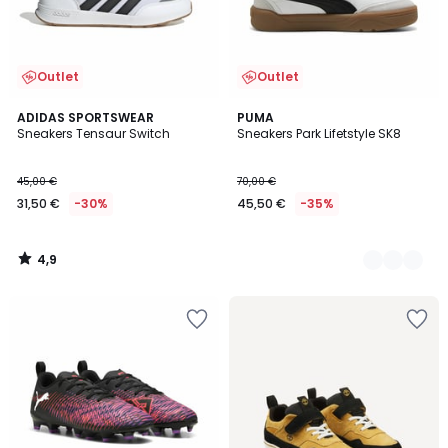
Outlet
Outlet
4,9
ADIDAS SPORTSWEAR
2
PUMA
/ 5
Sneakers Tensaur Switch
Sneakers Park Lifetstyle SK8
Farben
45,00 €
70,00 €
31,50 €
-30%
45,50 €
-35%
4,9
/
5