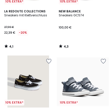
10% EXTRA*
10% EXTRA*
4,1
4,3
LA REDOUTE COLLECTIONS
NEW BALANCE
/ 5
/ 5
Sneakers mit Klettverschluss
Sneakers GC574
27,99 €
100,00 €
22,39 €
-20%
4,1
4,3
/
/
5
5
10% EXTRA*
10% EXTRA*