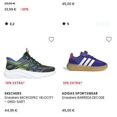
29,99 €
45,00 €
23,99 €
-20%
3,2
5
/
/
5
5
10% EXTRA*
10% EXTRA*
4,9
SKECHERS
2
ADIDAS SPORTSWEAR
/ 5
Sneakers MICROSPEC VELOCITY
Sneakers BARREDA DECODE
Farben
– GRID-SHIFT
44,95 €
45,00 €