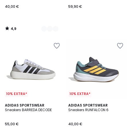
40,00 €
59,90 €
4,9
/
5
10% EXTRA*
10% EXTRA*
4,8
5
2
ADIDAS SPORTSWEAR
2
ADIDAS SPORTSWEAR
/ 5
/
Sneakers BARREDA DECODE
Sneakers RUNFALCON 6
Farben
Farben
5
55,00 €
40,00 €