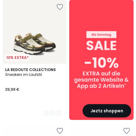
SALE
:
10%
EXTRA
ab
2
Artikeln*
10% EXTRA*
2
LA REDOUTE COLLECTIONS
Sneakers im Laufstil
Farben
39,99 €
Jeztz shoppen