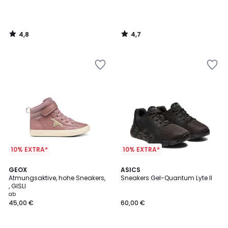
4,8
4,7
/
/
5
5
10% EXTRA*
10% EXTRA*
4,5
GEOX
ASICS
/ 5
Atmungsaktive, hohe Sneakers,
Sneakers Gel-Quantum Lyte II
, GISLI
ab
45,00 €
60,00 €