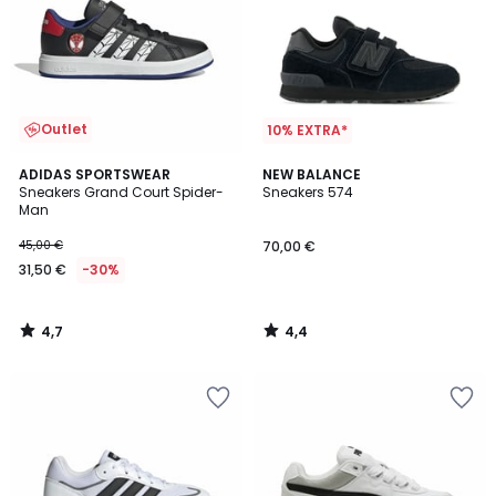
Outlet
10% EXTRA*
4,7
4,4
ADIDAS SPORTSWEAR
NEW BALANCE
/ 5
/ 5
Sneakers Grand Court Spider-
Sneakers 574
Man
45,00 €
70,00 €
31,50 €
-30%
4,7
4,4
/
/
5
5