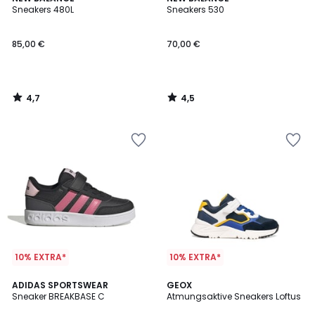
/ 5
/ 5
Sneakers 480L
Sneakers 530
85,00 €
70,00 €
4,7
4,5
/
/
5
5
10% EXTRA*
10% EXTRA*
4,9
2
ADIDAS SPORTSWEAR
GEOX
/ 5
Sneaker BREAKBASE C
Atmungsaktive Sneakers Loftus
Farben