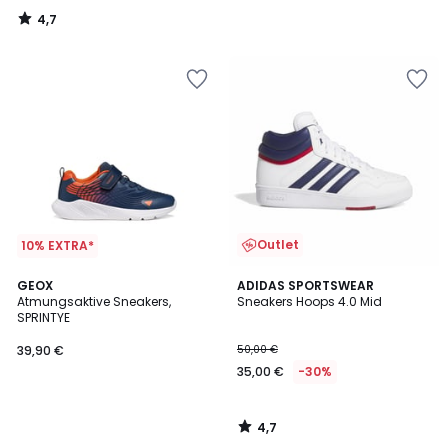
4,7
/
5
Outlet
10% EXTRA*
4,7
GEOX
ADIDAS SPORTSWEAR
/ 5
Atmungsaktive Sneakers,
Sneakers Hoops 4.0 Mid
SPRINTYE
39,90 €
50,00 €
35,00 €
-30%
4,7
/