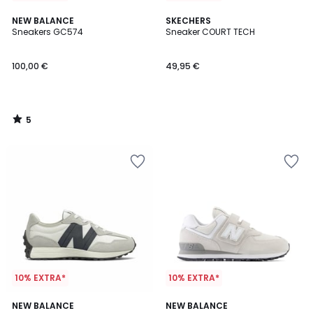
5
NEW BALANCE
SKECHERS
/
Sneakers GC574
Sneaker COURT TECH
5
100,00 €
49,95 €
5
/
5
10% EXTRA*
10% EXTRA*
4,3
1
NEW BALANCE
NEW BALANCE