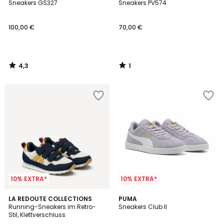
/ 5
/
Sneakers GS327
Sneakers PV574
5
100,00 €
70,00 €
4,3
1
/
/
5
5
10% EXTRA*
10% EXTRA*
3,2
5
LA REDOUTE COLLECTIONS
3
PUMA
/ 5
/
Running-Sneakers im Retro-
Sneakers Club II
Farben
5
Stil, Klettverschluss