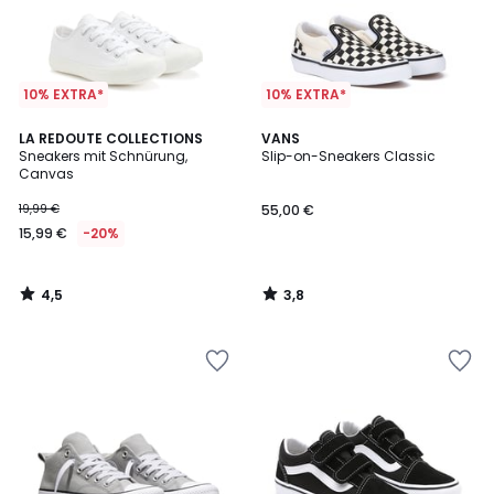
10% EXTRA*
10% EXTRA*
4,5
3,8
LA REDOUTE COLLECTIONS
VANS
/ 5
/ 5
Sneakers mit Schnürung,
Slip-on-Sneakers Classic
Canvas
19,99 €
55,00 €
15,99 €
-20%
4,5
3,8
/
/
5
5