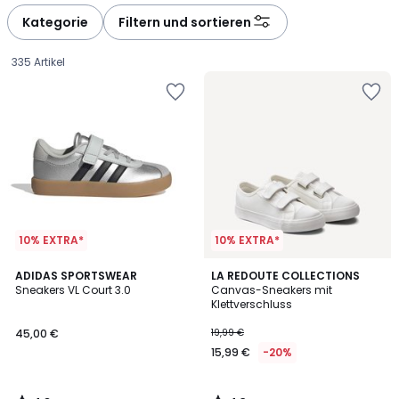
défiler
défiler
à
à
Kategorie
Filtern und sortieren
gauche
droite
335 Artikel
10% EXTRA*
10% EXTRA*
4,8
4,3
ADIDAS SPORTSWEAR
LA REDOUTE COLLECTIONS
/ 5
/ 5
Sneakers VL Court 3.0
Canvas-Sneakers mit
Klettverschluss
45,00
45,00 €
19,99 €
€.
15,99 €
-20%