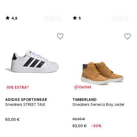
4,8
5
/
/
5
5
Outlet
10% EXTRA*
4,7
ADIDAS SPORTSWEAR
TIMBERLAND
/ 5
Sneakers STREET TALK
Sneakers Seneca Bay, Leder
50,00 €
90,00 €
63,00 €
-30%