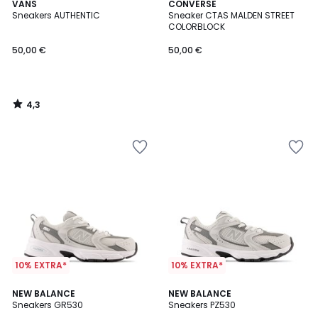
4,3
VANS
CONVERSE
/ 5
Sneakers AUTHENTIC
Sneaker CTAS MALDEN STREET
COLORBLOCK
50,00 €
50,00 €
4,3
/
5
10% EXTRA*
10% EXTRA*
4,8
4,7
NEW BALANCE
NEW BALANCE
/ 5
/ 5
Sneakers GR530
Sneakers PZ530