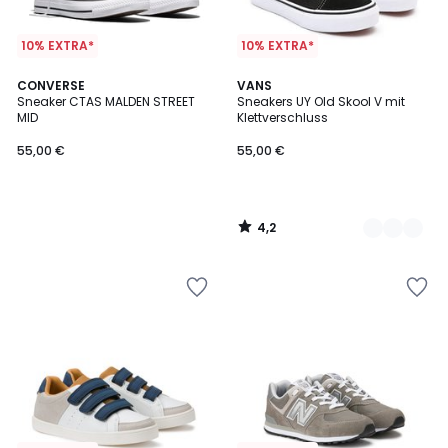
10% EXTRA*
10% EXTRA*
4,2
CONVERSE
2
VANS
/ 5
Sneaker CTAS MALDEN STREET
Sneakers UY Old Skool V mit
Farben
MID
Klettverschluss
55,00 €
55,00 €
4,2
/
5