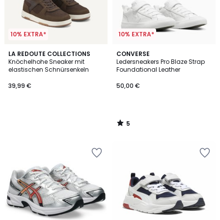
10% EXTRA*
10% EXTRA*
5
LA REDOUTE COLLECTIONS
CONVERSE
/
Knöchelhohe Sneaker mit
Ledersneakers Pro Blaze Strap
5
elastischen Schnürsenkeln
Foundational Leather
39,99 €
50,00 €
5
/
5