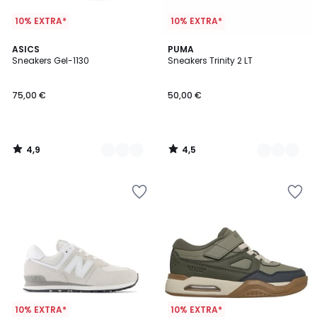
10% EXTRA*
10% EXTRA*
4,9
4,5
2
ASICS
2
PUMA
/ 5
/ 5
Sneakers Gel-1130
Sneakers Trinity 2 LT
Farben
Farben
75,00 €
50,00 €
4,9
4,5
/
/
5
5
10% EXTRA*
10% EXTRA*