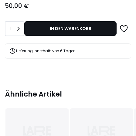
50,00 €
€.
Anzahl
1
IN DEN WARENKORB
Lieferung innerhalb von 6 Tagen
Ähnliche Artikel