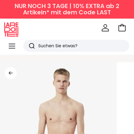
NUR NOCH 3 TAGE | 10% EXTRA ab 2
Artikeln* mit dem Code LAST
Zum
Ware
La
Redoute
Menü
Suchen
Zuletzt
angesehen
Artikel