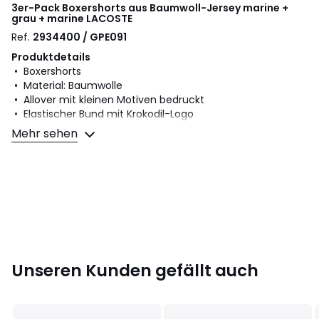
3er-Pack Boxershorts aus Baumwoll-Jersey marine +
grau + marine
LACOSTE
Ref.
2934400 / GPE091
Produktdetails
• Boxershorts
• Material: Baumwolle
• Allover mit kleinen Motiven bedruckt
• Elastischer Bund mit Krokodil-Logo
• Verkauf im 3er-Pack: marineblau und grau
Mehr sehen
Material und Pflege
• 95% Baumwolle, 5% Elasthan
• Bitte beachten Sie die Pflegehinweise auf dem Etikett
Farbe:
Marine + grau + Marine
Größe
XS, S, M, L, XL, XXL
Unseren Kunden gefällt auch