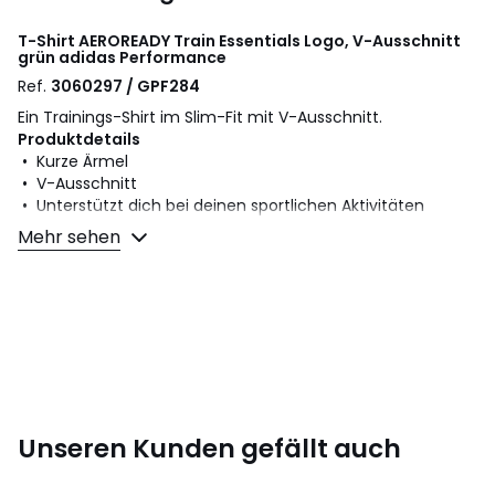
T-Shirt AEROREADY Train Essentials Logo, V-Ausschnitt
grün
adidas Performance
Ref.
3060297 / GPF284
Ein Trainings-Shirt im Slim-Fit mit V-Ausschnitt.
Produktdetails
• Kurze Ärmel
• V-Ausschnitt
• Unterstützt dich bei deinen sportlichen Aktivitäten
Mehr sehen
Material und Pflege
• 93% Polyester, 7% Elasthan
• Bitte beachten Sie die Pflegehinweise auf dem Etikett
Farbe:
Grün
Größe
XS
Unseren Kunden gefällt auch