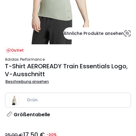
Ähnliche Produkte ansehen
Outlet
adidas Performance
T-Shirt AEROREADY Train Essentials Logo,
V-Ausschnitt
Beschreibung ansehen
Grün
Größentabelle
17,50
17,50 €
€
25,00 €
-30%