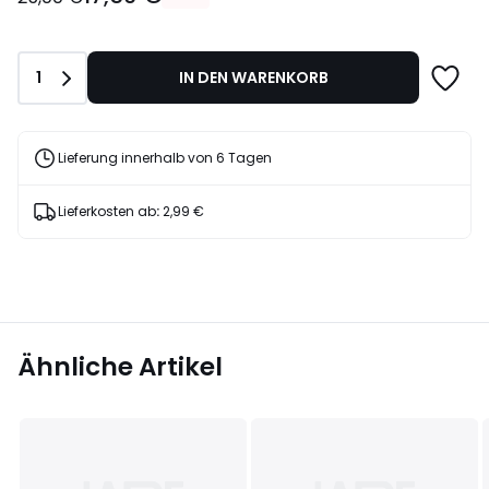
Statt
25,00
€
Anzahl
1
IN DEN WARENKORB
30%
Rabatt
angewendet.
Lieferung innerhalb von 6 Tagen
Lieferkosten ab
:
2,99 €
Ähnliche Artikel