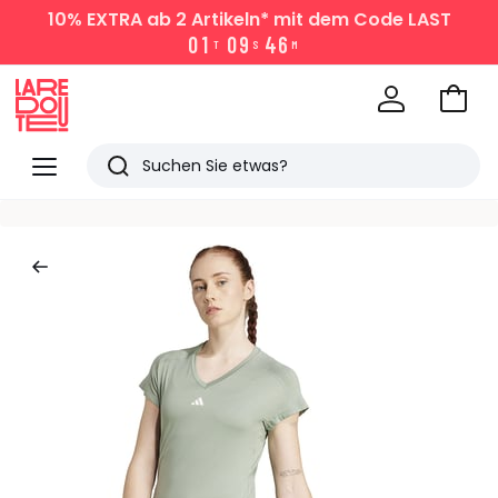
10% EXTRA
ab 2 Artikeln* mit dem Code LAST
0
1
0
9
4
6
T
S
M
Zum
Ware
La
Redoute
Menü
Suchen
Zuletzt
angesehen
Artikel