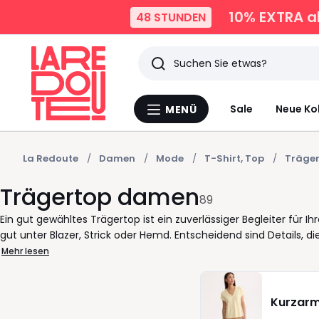
10% EXTRA
ab
48 STUNDEN
Suchen
Zuletzt
Sale
Neue Ko
MENÜ
Menü
angesehen
La
Redoute
Artikel
La Redoute
Damen
Mode
T-Shirt, Top
Träge
Trägertop damen
89
Ein gut gewähltes Trägertop ist ein zuverlässiger Begleiter für 
gut unter Blazer, Strick oder Hemd. Entscheidend sind Details, d
Ausschnitt, angenehm sitzende Träger und Stoffe, die sich den
Mehr lesen
Damen deckt unterschiedliche Bedürfnisse ab. Modelle aus Baumw
fürs Büro, für unterwegs oder zu Hause. Varianten mit Spaghetti
kombinieren, ohne aufzutragen. Auch bei den Farben haben Sie S
Kurzarm
um Akzente zu setzen. Jedes Produkt ist so konzipiert, dass es Ihne