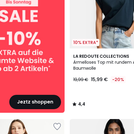
10% EXTRA*
4,4
LA REDOUTE COLLECTIONS
/ 5
Ärmelloses Top mit rundem A
Baumwolle
15,99 €
19,99 €
-20%
Jeztz shoppen
4,4
/
5