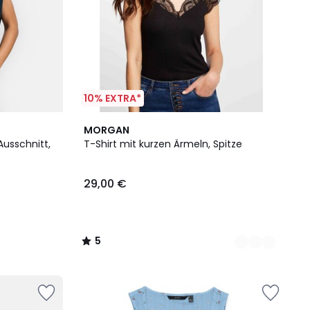
10% EXTRA*
2
5
MORGAN
Farben
/
usschnitt,
T-Shirt mit kurzen Ärmeln, Spitze
5
29,00 €
5
/
5