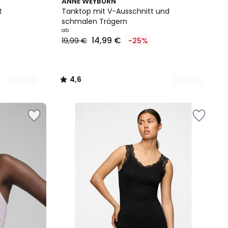
2
4,6
ANNE WEYBURN
Farben
/ 5
t
Tanktop mit V-Ausschnitt und
schmalen Trägern
ab
14,99 €
19,99 €
-25%
4,6
/
5