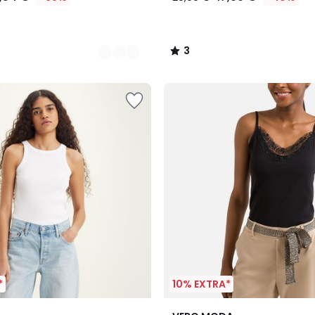
3
/
5
*
10% EXTRA*