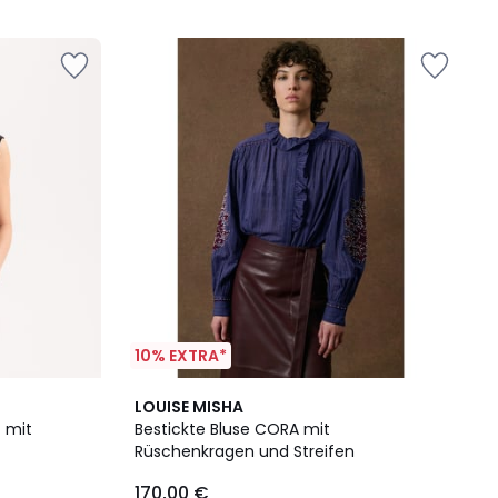
5
10% EXTRA*
LOUISE MISHA
t mit
Bestickte Bluse CORA mit
Rüschenkragen und Streifen
170,00 €