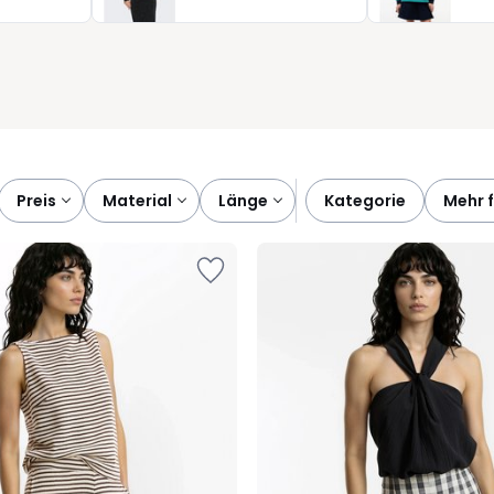
as ganze Jahr über gut angezogen zu sein - ohne lange
preis
material
länge
kategorie
mehr 