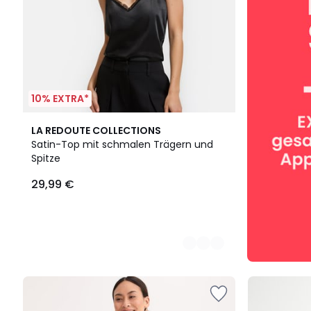
10% EXTRA*
2
LA REDOUTE COLLECTIONS
Farben
Satin-Top mit schmalen Trägern und
Spitze
29,99 €