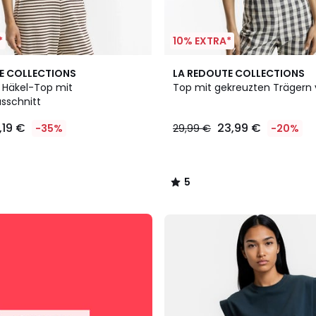
*
10% EXTRA*
5
E COLLECTIONS
LA REDOUTE COLLECTIONS
/
s Häkel-Top mit
Top mit gekreuzten Trägern
5
sschnitt
,19 €
23,99 €
-35%
29,99 €
-20%
5
/
5