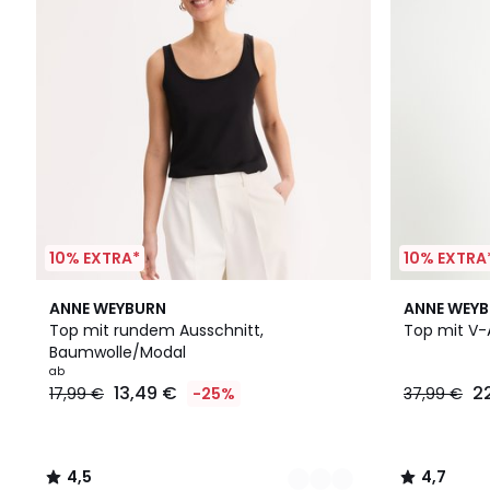
10% EXTRA*
10% EXTRA
2
4,5
4,7
ANNE WEYBURN
ANNE WEY
Farben
/ 5
/ 5
Top mit rundem Ausschnitt,
Top mit V-
Baumwolle/Modal
ab
13,49 €
2
17,99 €
-25%
37,99 €
4,5
4,7
/
/