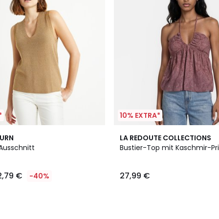
*
10% EXTRA*
BURN
LA REDOUTE COLLECTIONS
Ausschnitt
Bustier-Top mit Kaschmir-Pr
2,79 €
27,99 €
-40%