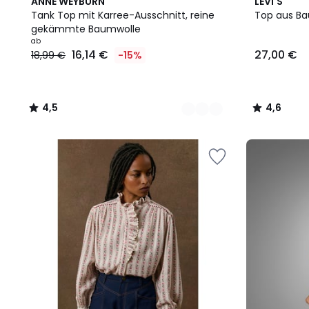
4
4,5
2
4,6
ANNE WEYBURN
LEVI'S
Farben
/ 5
Farben
/ 5
Tank Top mit Karree-Ausschnitt, reine
Top aus B
gekämmte Baumwolle
ab
16,14 €
27,00 €
18,99 €
-15%
4,5
4,6
/
/
5
5