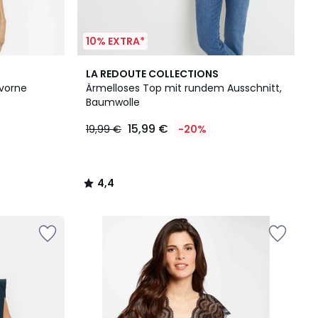
10% EXTRA*
4,4
LA REDOUTE COLLECTIONS
/ 5
 vorne
Ärmelloses Top mit rundem Ausschnitt,
Baumwolle
15,99 €
19,99 €
-20%
4,4
/
5