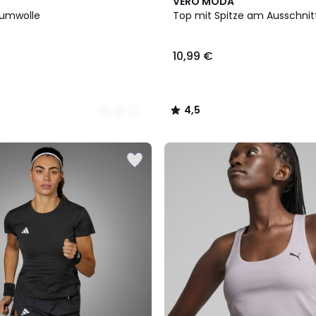
2
4,5
VERO MODA
Farben
/ 5
aumwolle
Top mit Spitze am Ausschnit
10,99 €
4,5
/
5