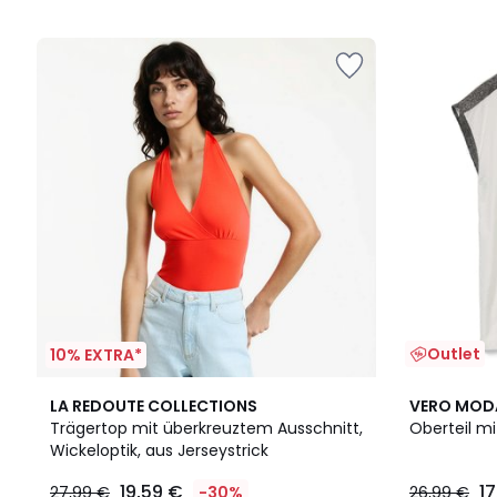
5
5
Outlet
10% EXTRA*
2
4,6
LA REDOUTE COLLECTIONS
VERO MOD
Farben
/ 5
Trägertop mit überkreuztem Ausschnitt,
Oberteil mi
Wickeloptik, aus Jerseystrick
19,59 €
1
27,99 €
-30%
26,99 €