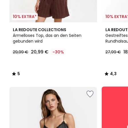
10% EXTRA*
10% EXTRA
5
4,3
LA REDOUTE COLLECTIONS
LA REDOUT
/
/ 5
Ärmelloses Top, das an den Seiten
Gestreifte
5
gebunden wird
Rundhalsau
20,99
20,99 €
18
29,99 €
-30%
27,99 €
€
Statt
29,99
€
5
4,3
30%
/
/
Rabatt
5
5
angewendet.
SALE
:
10%
EXTRA
ab
2
Artikeln*