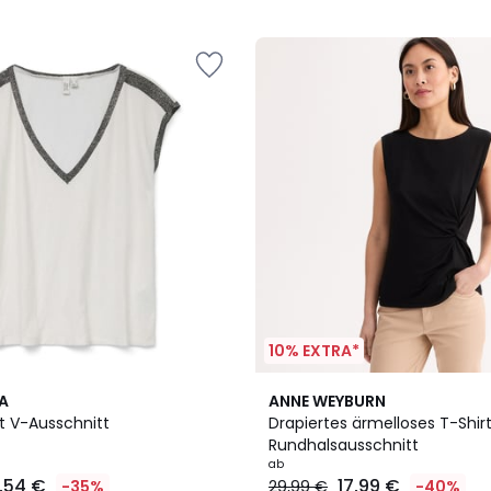
10% EXTRA*
2
3
A
ANNE WEYBURN
Farben
/
t V-Ausschnitt
Drapiertes ärmelloses T-Shir
5
Rundhalsausschnitt
ab
7,54 €
17,99 €
-35%
29,99 €
-40%