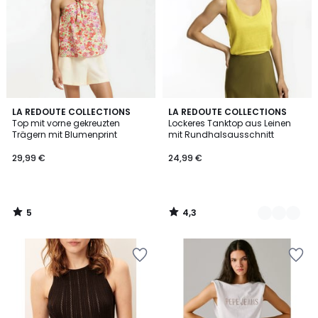
5
4,3
LA REDOUTE COLLECTIONS
3
LA REDOUTE COLLECTIONS
/
/ 5
Top mit vorne gekreuzten
Lockeres Tanktop aus Leinen
Farben
5
Trägern mit Blumenprint
mit Rundhalsausschnitt
29,99 €
24,99 €
5
4,3
/
/
5
5