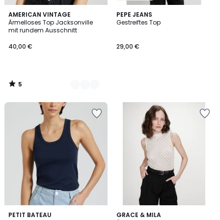
5
2
AMERICAN VINTAGE
PEPE JEANS
/
Ärmelloses Top Jacksonville
Gestreiftes Top
Farben
5
mit rundem Ausschnitt
40,00 €
29,00 €
5
/
5
4,1
2
PETIT BATEAU
GRACE & MILA