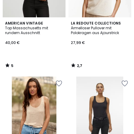
5
2,7
AMERICAN VINTAGE
LA REDOUTE COLLECTIONS
/
/ 5
Top Massachusetts mit
Ärmelloser Pullover mit
5
rundem Ausschnitt
Polokragen aus Ajourstrick
40,00 €
27,99 €
5
2,7
/
/
5
5