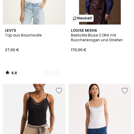
Neuheit
4,6
2
LEVI'S
LOUISE MISHA
/ 5
Top aus Baumwolle
Bestickte Bluse CORA mit
Farben
Rüschenkragen und Streifen
27,00 €
170,00 €
4,6
/
5