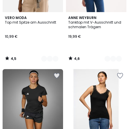
4,5
4,6
2
VERO MODA
2
ANNE WEYBURN
/ 5
/ 5
Top mit Spitze am Ausschnitt
Tanktop mit V-Ausschnitt und
Farben
Farben
schmalen Trägern
10,99 €
19,99 €
4,5
4,6
/
/
5
5