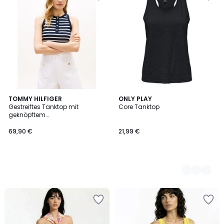
TOMMY HILFIGER
2
ONLY PLAY
Gestreiftes Tanktop mit
Core Tanktop
Farben
geknöpftem
Rundhalsausschnitt
69,90 €
21,99 €