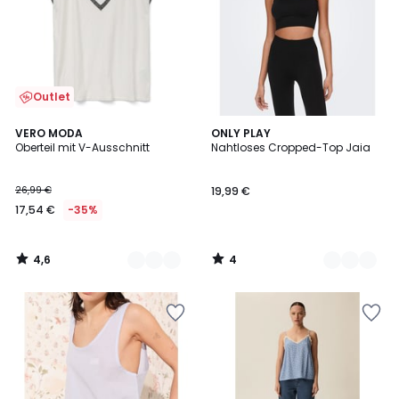
Outlet
4,6
4
2
VERO MODA
2
ONLY PLAY
/ 5
/
Oberteil mit V-Ausschnitt
Nahtloses Cropped-Top Jaia
Farben
Farben
5
26,99 €
19,99 €
17,54 €
-35%
4,6
4
/
/
5
5