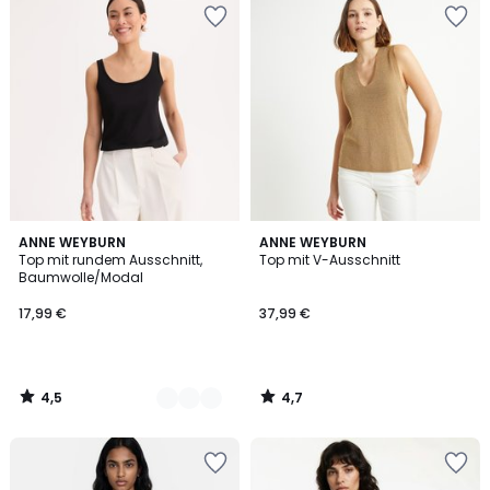
4,5
4,7
2
ANNE WEYBURN
ANNE WEYBURN
/ 5
/ 5
Top mit rundem Ausschnitt,
Top mit V-Ausschnitt
Farben
Baumwolle/Modal
17,99 €
37,99 €
4,5
4,7
/
/
5
5