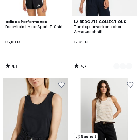
4,1
4,7
adidas Performance
2
LA REDOUTE COLLECTIONS
/ 5
/ 5
Essentials Linear Sport-T-Shirt
Tanktop, amerikanischer
Farben
Armausschnitt
35,00 €
17,99 €
4,1
4,7
/
/
5
5
Neuheit