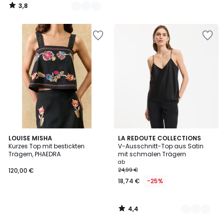
3,8
/
5
4,4
LOUISE MISHA
2
LA REDOUTE COLLECTIONS
/ 5
Kurzes Top mit bestickten
V-Ausschnitt-Top aus Satin
Farben
Trägern, PHAEDRA
mit schmalen Trägern
ab
120,00 €
24,99 €
18,74 €
-25%
4,4
/
5