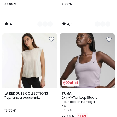
27,99 €
8,99 €
4
4,6
/
/
5
5
Outlet
3,3
2
LA REDOUTE COLLECTIONS
2
PUMA
/ 5
Top, runder Ausschnitt
2-in-1-Tanktop Studio
Farben
Farben
Foundation für Yoga
ab
19,99 €
34,99 €
22,74 €
-35%