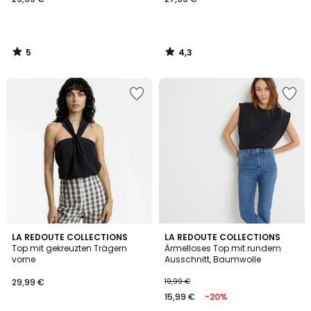
€.
5
4,3
/
/
5
5
5
4,4
LA REDOUTE COLLECTIONS
LA REDOUTE COLLECTIONS
/
/ 5
Top mit gekreuzten Trägern
Ärmelloses Top mit rundem
5
vorne
Ausschnitt, Baumwolle
29,99 €
19,99 €
15,99 €
-20%