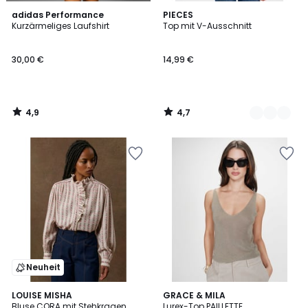
4,9
4,7
adidas Performance
2
PIECES
/ 5
/ 5
Kurzärmeliges Laufshirt
Top mit V-Ausschnitt
Farben
30,00 €
14,99 €
4,9
4,7
/
/
5
5
Neuheit
LOUISE MISHA
GRACE & MILA
Bluse CORA mit Stehkragen,
Lurex-Top PAILLETTE