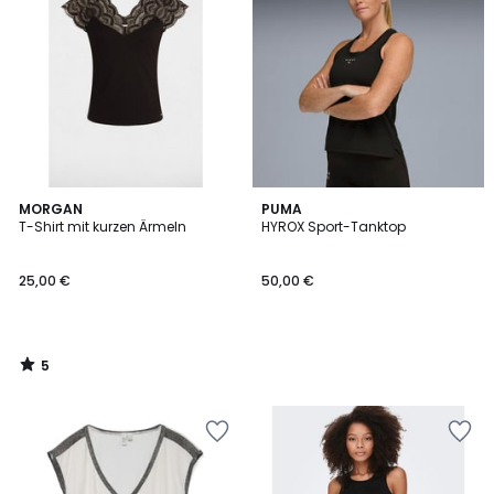
5
MORGAN
PUMA
/
T-Shirt mit kurzen Ärmeln
HYROX Sport-Tanktop
5
25,00 €
50,00 €
5
/
5