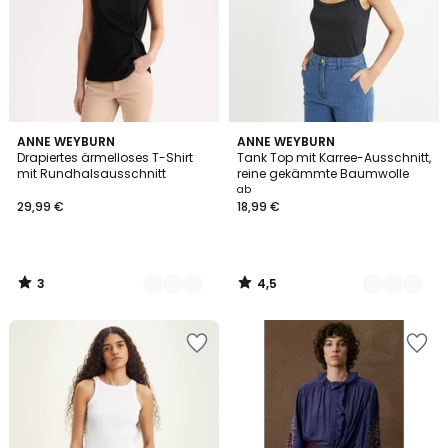
3
4,5
2
ANNE WEYBURN
4
ANNE WEYBURN
/
/ 5
Drapiertes ärmelloses T-Shirt
Tank Top mit Karree-Ausschnitt,
Farben
Farben
5
mit Rundhalsausschnitt
reine gekämmte Baumwolle
ab
29,99 €
18,99 €
3
4,5
/
/
5
5