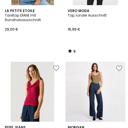
5
LA PETITE ETOILE
VERO MODA
/
Tanktop DIANE mit
Top, runder Ausschnitt
5
Rundhalsausschnitt
29,00 €
16,99 €
5
/
5
4,4
PEPE JEANS
MORGAN