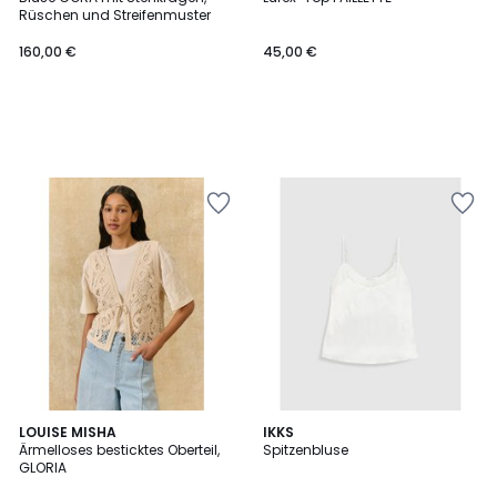
Rüschen und Streifenmuster
160,00 €
45,00 €
LOUISE MISHA
2
IKKS
Ärmelloses besticktes Oberteil,
Spitzenbluse
Farben
GLORIA