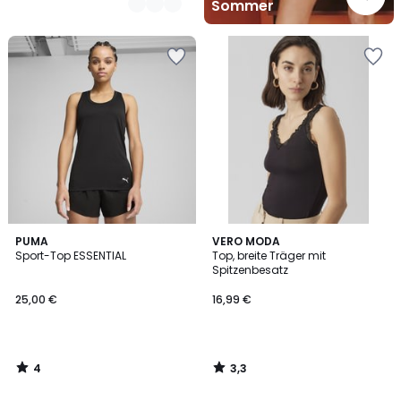
Sommer
4
3,3
PUMA
VERO MODA
/
/ 5
Sport-Top ESSENTIAL
Top, breite Träger mit
5
Spitzenbesatz
25,00 €
16,99 €
4
3,3
/
/
5
5