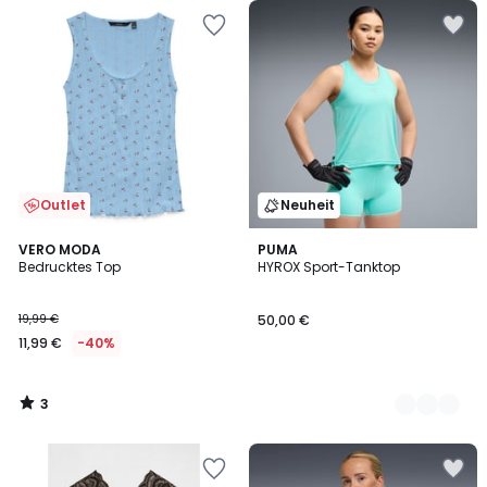
Outlet
Neuheit
3
VERO MODA
2
PUMA
/
Bedrucktes Top
HYROX Sport-Tanktop
Farben
5
19,99 €
50,00 €
11,99 €
-40%
3
/
5