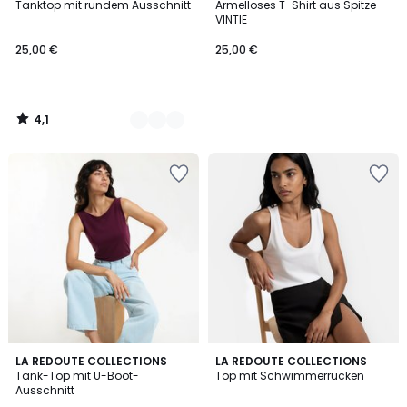
/ 5
Tanktop mit rundem Ausschnitt
Ärmelloses T-Shirt aus Spitze
Farben
VINTIE
25,00 €
25,00 €
4,1
/
5
4
4,6
2
LA REDOUTE COLLECTIONS
2
LA REDOUTE COLLECTIONS
/
/ 5
Tank-Top mit U-Boot-
Top mit Schwimmerrücken
Farben
Farben
5
Ausschnitt