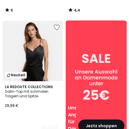
5
4,4
/
/
5
5
Unsere
Angebote
für
Damen
Neuheit
2
LA REDOUTE COLLECTIONS
Satin-Top mit schmalen
Farben
Trägern und Spitze
29,99 €
Unsere
Angebote
für
Jeztz shoppen
Damen