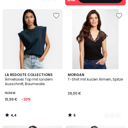
4,4
5
LA REDOUTE COLLECTIONS
2
MORGAN
/ 5
/
Ärmelloses Top mit rundem
T-Shirt mit kurzen Ärmeln, Spitze
Farben
5
Ausschnitt, Baumwolle
19,99 €
29,00 €
15,99 €
-20%
4,4
5
/
/
5
5