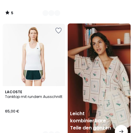
5
/
5
Leicht
kombinierbare
Teile
den
ganzen
Sommer
2
LACOSTE
Tanktop mit rundem Ausschnitt
Farben
65,00 €
Leicht
kombinierbare
Teile den ganzen