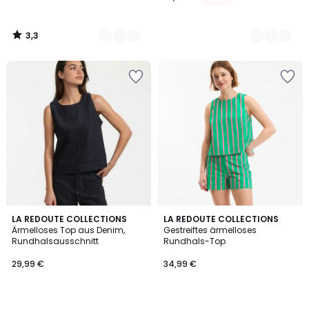
3,3
/
5
3,8
2
LA REDOUTE COLLECTIONS
LA REDOUTE COLLECTIONS
/ 5
Ärmelloses Top aus Denim,
Gestreiftes ärmelloses
Farben
Rundhalsausschnitt
Rundhals-Top
29,99 €
34,99 €