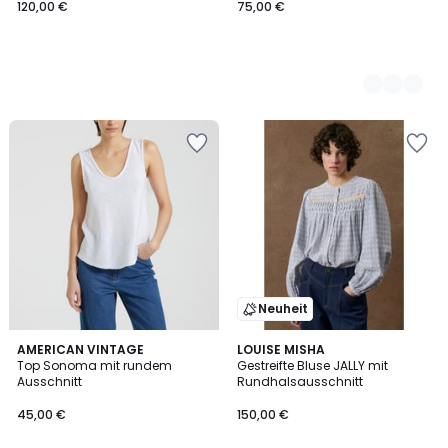
120,00 €
75,00 €
Neuheit
5
2
AMERICAN VINTAGE
LOUISE MISHA
/
Top Sonoma mit rundem
Gestreifte Bluse JALLY mit
Farben
5
Ausschnitt
Rundhalsausschnitt
45,00 €
150,00 €