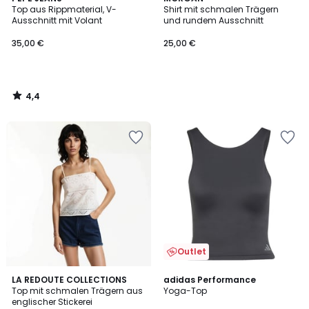
/ 5
Top aus Rippmaterial, V-
Shirt mit schmalen Trägern
Ausschnitt mit Volant
und rundem Ausschnitt
35,00 €
25,00 €
4,4
/
5
Outlet
3
4,7
LA REDOUTE COLLECTIONS
adidas Performance
/
/ 5
Top mit schmalen Trägern aus
Yoga-Top
5
englischer Stickerei