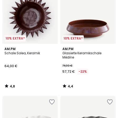
10% EXTRA*
10% EXTRA*
4,8
4,4
AM.PM
AM.PM
/ 5
/ 5
Schale Solea, Keramik
Glasierte Keramikschale
Médine
64,00 €
74,00 €
57,72 €
-22%
4,8
4,4
/
/
5
5