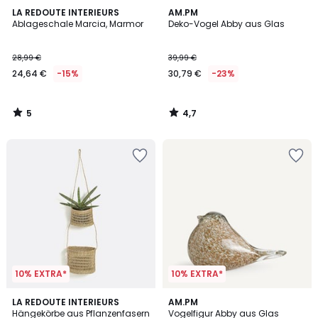
5
4,7
LA REDOUTE INTERIEURS
AM.PM
/
/ 5
Ablageschale Marcia, Marmor
Deko-Vogel Abby aus Glas
5
28,99 €
39,99 €
24,64 €
-15%
30,79 €
-23%
5
4,7
/
/
5
5
10% EXTRA*
10% EXTRA*
4,1
4,8
LA REDOUTE INTERIEURS
AM.PM
/ 5
/ 5
Hängekörbe aus Pflanzenfasern
Vogelfigur Abby aus Glas