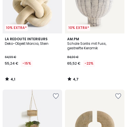
10% EXTRA*
10% EXTRA*
4,1
4,7
LA REDOUTE INTERIEURS
AM.PM
/ 5
/ 5
Deko-Objekt Marcia, Stein
Schale Sorilis mit Fuss,
gestreifte Keramik
64,99 €
84,00 €
55,24 €
-15%
65,52 €
-22%
4,1
4,7
/
/
5
5