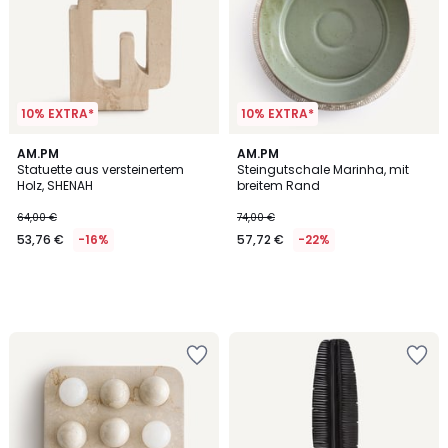
10% EXTRA*
10% EXTRA*
AM.PM
AM.PM
Statuette aus versteinertem
Steingutschale Marinha, mit
Holz, SHENAH
breitem Rand
64,00 €
74,00 €
53,76 €
-16%
57,72 €
-22%