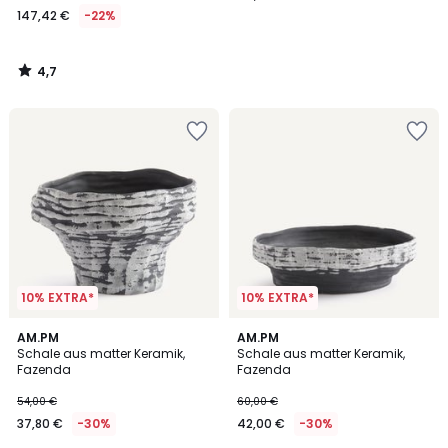
147,42 €
-22%
Statt
189,00
€
4,7
22%
/
5
Rabatt
angewendet.
10% EXTRA*
10% EXTRA*
4
1
AM.PM
AM.PM
/
/
Schale aus matter Keramik,
Schale aus matter Keramik,
5
5
Fazenda
Fazenda
54,00 €
60,00 €
37,80 €
-30%
42,00 €
-30%