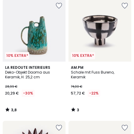
10% EXTRA*
10% EXTRA*
3,8
3
LA REDOUTE INTERIEURS
AM.PM
/ 5
/
Deko-Objekt Daoma aus
Schale mit Fuss Bureno,
5
Keramik, H. 25,2 cm
Keramik
28,99 €
74,00 €
20,29 €
-30%
57,72 €
-22%
3,8
3
/
/
5
5