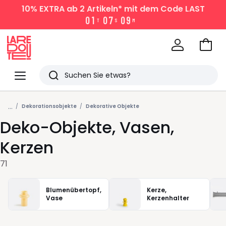
10% EXTRA
ab 2 Artikeln* mit dem Code LAST
0
1
0
7
0
9
T
S
M
Zum
Ware
La
Redoute
Menü
Suchen
Zuletzt
...
angesehen
Dekorationsobjekte
Dekorative Objekte
Deko-Objekte, Vasen,
Artikel
Kerzen
71
Blumenübertopf,
Kerze,
Vase
Kerzenhalter