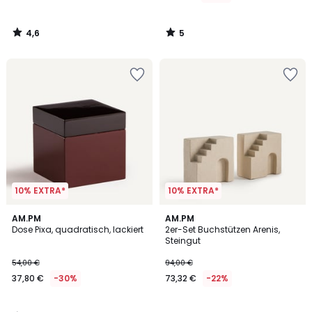
4,6
5
/
/
5
5
10% EXTRA*
10% EXTRA*
5
AM.PM
AM.PM
/
Dose Pixa, quadratisch, lackiert
2er-Set Buchstützen Arenis,
5
Steingut
54,00 €
94,00 €
37,80 €
-30%
73,32 €
-22%