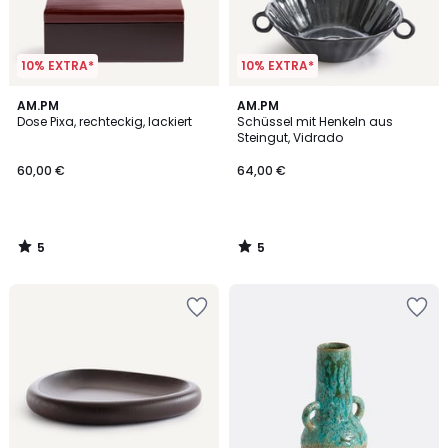
10% EXTRA*
10% EXTRA*
5
5
AM.PM
AM.PM
/
/
Dose Pixa, rechteckig, lackiert
Schüssel mit Henkeln aus
5
5
Steingut, Vidrado
60,00 €
64,00 €
5
5
/
/
5
5