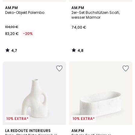
4,7
4,8
AM.PM
AM.PM
/ 5
/ 5
Deko-Objekt Palembo
2er-Set Buchstützen Scafi,
weisser Marmor
104,00 €
74,00 €
83,20 €
-20%
4,7
4,8
/
/
5
5
10% EXTRA*
10% EXTRA*
5
5
LA REDOUTE INTERIEURS
AM.PM