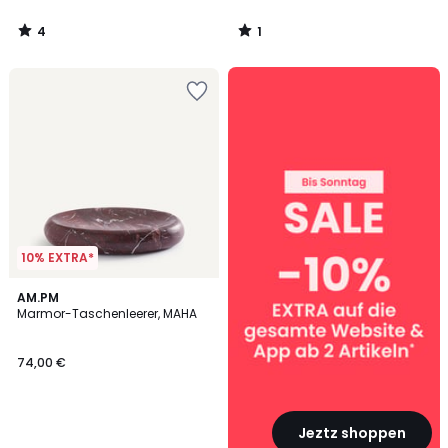
4
1
/
/
5
5
SALE
:
10%
EXTRA
ab
2
Artikeln*
10% EXTRA*
AM.PM
Marmor-Taschenleerer, MAHA
74,00 €
Jeztz shoppen