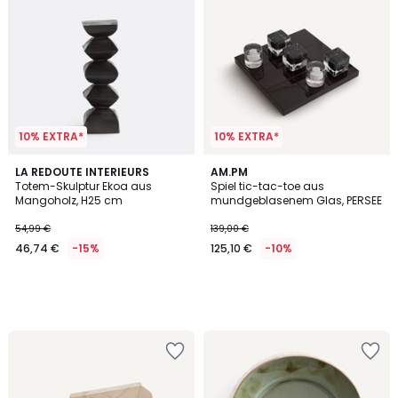
10% EXTRA*
10% EXTRA*
LA REDOUTE INTERIEURS
AM.PM
Totem-Skulptur Ekoa aus
Spiel tic-tac-toe aus
Mangoholz, H25 cm
mundgeblasenem Glas, PERSEE
54,99 €
139,00 €
46,74 €
-15%
125,10 €
-10%