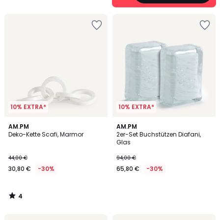
10% EXTRA*
10% EXTRA*
4
AM.PM
AM.PM
/
Deko-Kette Scafi, Marmor
2er-Set Buchstützen Diafani,
5
Glas
44,00 €
94,00 €
30,80 €
-30%
65,80 €
-30%
4
/
5