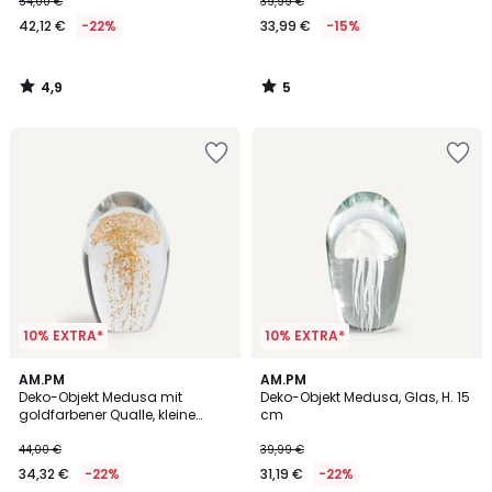
54,00 €
39,99 €
42,12 €
-22%
33,99 €
-15%
4,9
5
/
/
5
5
10% EXTRA*
10% EXTRA*
4,6
4,6
AM.PM
AM.PM
/ 5
/ 5
Deko-Objekt Medusa mit
Deko-Objekt Medusa, Glas, H. 15
goldfarbener Qualle, kleine
cm
Grösse
44,00 €
39,99 €
34,32 €
-22%
31,19 €
-22%