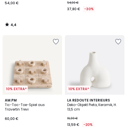
54,00 €
54,00 €
37,80 €
-30%
4,4
/
5
10% EXTRA*
10% EXTRA*
4,6
5
AM.PM
LA REDOUTE INTERIEURS
/ 5
/
Tic-Tac-Toe-Spiel aus
Deko-Objekt Pieta, Keramik, H.
5
Travertin Trevi
13,5 cm
60,00 €
16,99 €
13,59 €
-20%