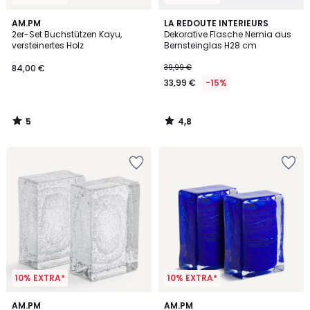
5
4,8
AM.PM
LA REDOUTE INTERIEURS
/
/ 5
2er-Set Buchstützen Kayu,
Dekorative Flasche Nemia aus
5
versteinertes Holz
Bernsteinglas H28 cm
84,00 €
39,99 €
33,99 €
-15%
5
4,8
/
/
5
5
10% EXTRA*
10% EXTRA*
4,5
AM.PM
AM.PM