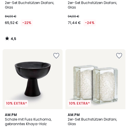
/ 5
2er-Set Buchstützen Diafani,
2er-Set Buchstützen Diafani,
Glas
Glas
84,00 €
94,00 €
65,52 €
-22%
71,44 €
-24%
4,5
/
5
10% EXTRA*
10% EXTRA*
5
4
AM.PM
AM.PM
/
/
Schale mit Fuss Kuchoma,
2er-Set Buchstützen Diafani,
5
5
gebranntes Khaya-Holz
Glas