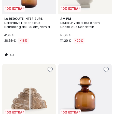
10% EXTRA*
10% EXTRA*
4,8
LA REDOUTE INTERIEURS
AM.PM
/ 5
Dekorative Flasche aus
Skulptur Vaela, auf einem
Bernsteinglas H20 cm, Nemia
Sockel aus Sandstein
34,99 €
139,00 €
28,69 €
-18%
111,20 €
-20%
4,8
/
5
10% EXTRA*
10% EXTRA*