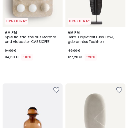
10% EXTRA*
10% EXTRA*
AM.PM
AM.PM
Spiel tic-tac-toe aus Marmor
Deko-Objekt mit Fuss Tawi,
und Alabaster, CASSIOPEE
gebranntes Teakholz
94,00 €
159,00 €
84,60 €
-10%
127,20 €
-20%