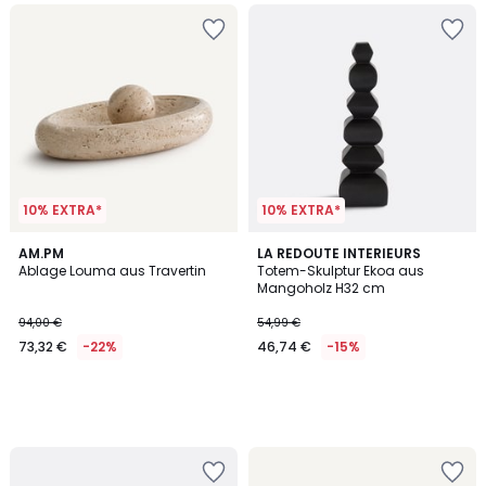
10% EXTRA*
10% EXTRA*
AM.PM
LA REDOUTE INTERIEURS
Ablage Louma aus Travertin
Totem-Skulptur Ekoa aus
Mangoholz H32 cm
94,00 €
54,99 €
73,32 €
-22%
46,74 €
-15%