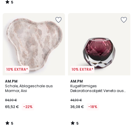
5
/
5
10% EXTRA*
10% EXTRA*
5
5
AM.PM
AM.PM
/
/
Schale, Ablageschale aus
Kugelförmiges
5
5
Marmor, Aisi
Dekorationsobjekt Veneto aus
mundgeblasenem Glas
84,00 €
44,00 €
65,52 €
-22%
36,08 €
-18%
5
5
/
/
5
5