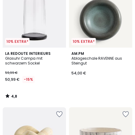
10% EXTRA*
10% EXTRA*
4,8
LA REDOUTE INTERIEURS
AM.PM
/ 5
Glasuhr Campa mit
Ablageschale RAVENNE aus
schwarzem Sockel
Steingut
59,99 €
54,00 €
50,99 €
-15%
4,8
/
5