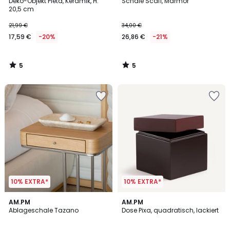
/
/
Deko-Objekt Pieta, Keramik, H.
Schale Scafi, Marmor
5
5
20,5 cm
21,99 €
34,00 €
17,59 €
-20%
26,86 €
-21%
5
5
/
/
5
5
10% EXTRA*
10% EXTRA*
4,4
AM.PM
AM.PM
/ 5
Ablageschale Tazano
Dose Pixa, quadratisch, lackiert