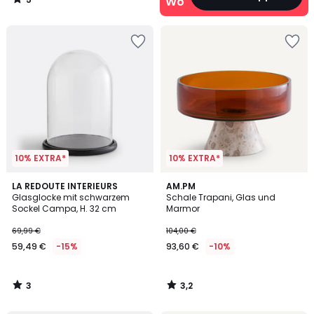
Wohn‑Deals
/
5
10% EXTRA*
10% EXTRA*
3
3,2
LA REDOUTE INTERIEURS
AM.PM
/
/ 5
Glasglocke mit schwarzem
Schale Trapani, Glas und
5
Sockel Campa, H. 32 cm
Marmor
69,99 €
104,00 €
59,49 €
-15%
93,60 €
-10%
3
3,2
/
/
5
5