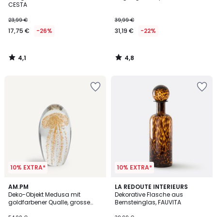
CESTA
23,99 €
39,99 €
17,75 €
-26%
31,19 €
-22%
4,1
4,8
/
/
5
5
10% EXTRA*
10% EXTRA*
4,9
5
AM.PM
LA REDOUTE INTERIEURS
/ 5
/
Deko-Objekt Medusa mit
Dekorative Flasche aus
5
goldfarbener Qualle, grosse
Bernsteinglas, FAUVITA
Grösse