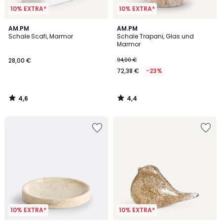
10% EXTRA*
10% EXTRA*
4,6
4,4
AM.PM
AM.PM
/ 5
/ 5
Schale Scafi, Marmor
Schale Trapani, Glas und
Marmor
28,00 €
94,00 €
72,38 €
-23%
4,6
4,4
/
/
5
5
10% EXTRA*
10% EXTRA*