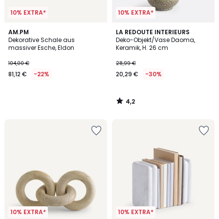
10% EXTRA*
10% EXTRA*
4,2
AM.PM
LA REDOUTE INTERIEURS
/ 5
Dekorative Schale aus
Deko-Objekt/Vase Daoma,
massiver Esche, Eldon
Keramik, H. 26 cm
104,00 €
28,99 €
81,12 €
-22%
20,29 €
-30%
4,2
/
5
10% EXTRA*
10% EXTRA*