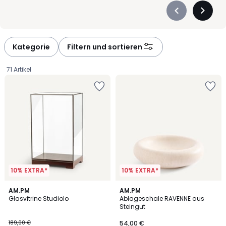
Précédent
Suivan
-
-
défiler
défiler
à
à
Kategorie
Filtern und sortieren
gauche
droite
71 Artikel
10% EXTRA*
10% EXTRA*
4,7
AM.PM
AM.PM
/ 5
Glasvitrine Studiolo
Ablageschale RAVENNE aus
Steingut
147,42
189,00 €
54,00 €
€