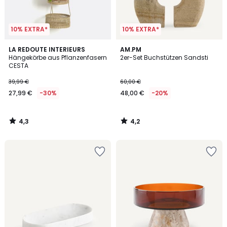
10% EXTRA*
10% EXTRA*
4,3
4,2
LA REDOUTE INTERIEURS
AM.PM
/ 5
/ 5
Hängekörbe aus Pflanzenfasern
2er-Set Buchstützen Sandsti
CESTA
39,99 €
60,00 €
27,99 €
-30%
48,00 €
-20%
4,3
4,2
/
/
5
5