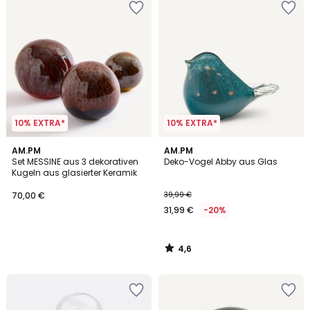
10% EXTRA*
10% EXTRA*
4,6
AM.PM
AM.PM
/ 5
Set MESSINE aus 3 dekorativen
Deko-Vogel Abby aus Glas
Kugeln aus glasierter Keramik
70,00 €
39,99 €
31,99 €
-20%
4,6
/
5