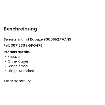
Beschreibung
Sweatshirt mit Kapuze 90006527
VANS
Ref.
3071230 / GPQ476
Produktdetails
• Kapuze
• Ohne Kragen
• Lange Ärmel
• Länge: Standard
Material und Pflege
Mehr sehen
• 100% Baumwolle
• Bitte beachten Sie die Pflegehinweise auf dem Etikett.
Farbe:
90006527