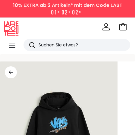
10% EXTRA
ab 2 Artikeln* mit dem Code LAST
0
1
0
2
0
2
T
S
M
Zum
Ware
La
Redoute
Menü
Suchen
Zuletzt
angesehen
Artikel