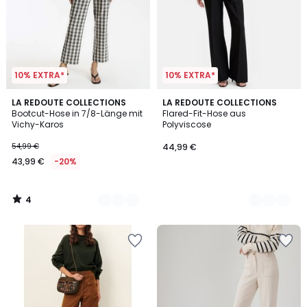
10% EXTRA*
10% EXTRA*
4
2
LA REDOUTE COLLECTIONS
2
LA REDOUTE COLLECTIONS
/
Bootcut-Hose in 7/8-Länge mit
Flared-Fit-Hose aus
Farben
Farben
5
Vichy-Karos
Polyviscose
54,99 €
44,99 €
43,99 €
-20%
4
/
5