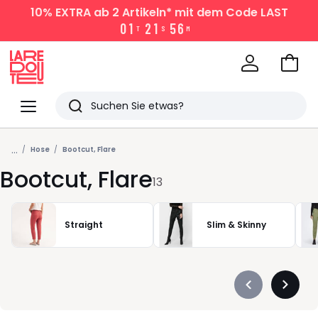
10% EXTRA
ab 2 Artikeln* mit dem Code LAST
0
1
2
1
5
6
T
S
M
Zum
Ware
La
Redoute
Menü
Suchen
Zuletzt
...
angesehen
Hose
Bootcut, Flare
Bootcut, Flare
Artikel
13
Straight
Slim & Skinny
Précédent
Suivan
-
-