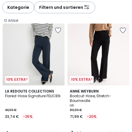
défiler
défiler
à
à
Kategorie
Filtern und sortieren
gauche
droite
13 Artikel
10% EXTRA*
10% EXTRA*
4,1
4,6
3
LA REDOUTE COLLECTIONS
2
ANNE WEYBURN
/ 5
/ 5
Flared-Hose Signature FELICIEN
Bootcut-Hose, Stretch-
Farben
Farben
Baumwolle
33,74
ab
44,99 €
89,99 €
€
33,74 €
-25%
71,99 €
-20%
Statt
44,99
€