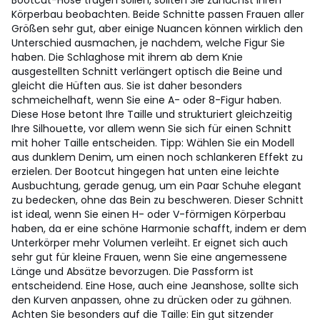
Bootcut-Hose tragen sollen, sollten Sie zunächst Ihren
Körperbau beobachten. Beide Schnitte passen Frauen aller
Größen sehr gut, aber einige Nuancen können wirklich den
Unterschied ausmachen, je nachdem, welche Figur Sie
haben. Die Schlaghose mit ihrem ab dem Knie
ausgestellten Schnitt verlängert optisch die Beine und
gleicht die Hüften aus. Sie ist daher besonders
schmeichelhaft, wenn Sie eine A- oder 8-Figur haben.
Diese Hose betont Ihre Taille und strukturiert gleichzeitig
Ihre Silhouette, vor allem wenn Sie sich für einen Schnitt
mit hoher Taille entscheiden. Tipp: Wählen Sie ein Modell
aus dunklem Denim, um einen noch schlankeren Effekt zu
erzielen. Der Bootcut hingegen hat unten eine leichte
Ausbuchtung, gerade genug, um ein Paar Schuhe elegant
zu bedecken, ohne das Bein zu beschweren. Dieser Schnitt
ist ideal, wenn Sie einen H- oder V-förmigen Körperbau
haben, da er eine schöne Harmonie schafft, indem er dem
Unterkörper mehr Volumen verleiht. Er eignet sich auch
sehr gut für kleine Frauen, wenn Sie eine angemessene
Länge und Absätze bevorzugen. Die Passform ist
entscheidend. Eine Hose, auch eine Jeanshose, sollte sich
den Kurven anpassen, ohne zu drücken oder zu gähnen.
Achten Sie besonders auf die Taille: Ein gut sitzender