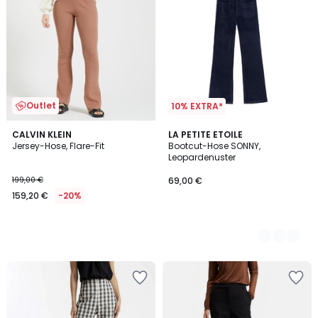
Outlet
10% EXTRA*
CALVIN KLEIN
2
LA PETITE ETOILE
Jersey-Hose, Flare-Fit
Bootcut-Hose SONNY,
Farben
Leopardenuster
199,00 €
69,00 €
159,20 €
-20%