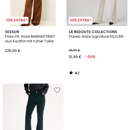
10% EXTRA*
10% EXTRA*
4,1
SESSUN
LA REDOUTE COLLECTIONS
/ 5
Flare-Fit-Hose MANHASTREET
Flared-Hose Signature FELICIEN
aus Kurzflor mit hoher Taille
225,00 €
44,99 €
31,49 €
-30%
4,1
/
5