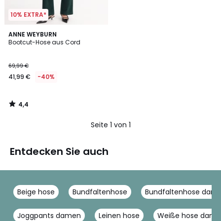
10% EXTRA*
4,4
ANNE WEYBURN
/ 5
Bootcut-Hose aus Cord
69,99 €
41,99 €
-40%
4,4
/
5
Seite 1 von 1
Entdecken Sie auch
Beige hose
Bundfaltenhose
Bundfaltenhose dam
Joggpants damen
Leinen hose
Weiße hose dam