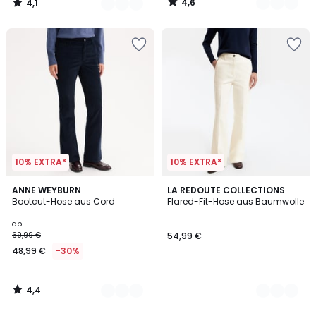
4,6
4,1
25%
/
/
5
5
Rabatt
angewendet.
10% EXTRA*
10% EXTRA*
4,4
3
ANNE WEYBURN
2
LA REDOUTE COLLECTIONS
/ 5
Bootcut-Hose aus Cord
Flared-Fit-Hose aus Baumwolle
Farben
Farben
ab
69,99 €
54,99 €
48,99 €
-30%
4,4
/
5