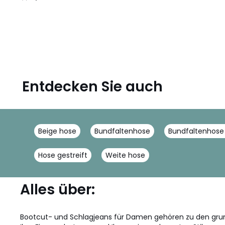
/
5
Entdecken Sie auch
Beige hose
Bundfaltenhose
Bundfaltenhos
Hose gestreift
Weite hose
Alles über:
Bootcut- und Schlagjeans für Damen gehören zu den grun