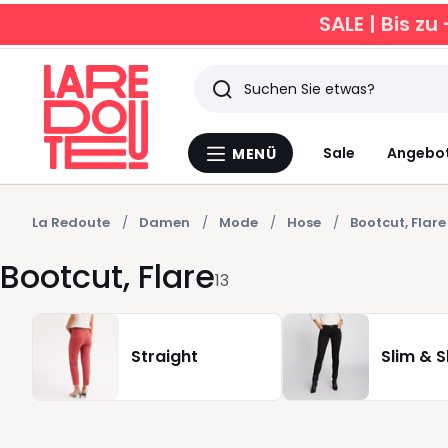
SALE | Bis 
Suchen
Zuletzt
Sale
Angebo
MENÜ
Menü
angesehen
La
Redoute
Artikel
La Redoute
Damen
Mode
Hose
Bootcut, Flare
Bootcut, Flare
13
Straight
Slim & S