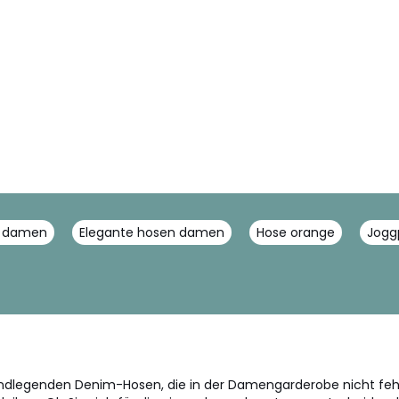
e damen
Elegante hosen damen
Hose orange
Jogg
dlegenden Denim-Hosen, die in der Damengarderobe nicht fehle