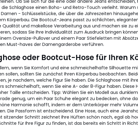
rleihen. Ob Sie sich für die eine oder andere Jeans entscheiden, 
 die Schlaghose einen Boho- und Retro-Touch verleiht. Warum so
Damen - Schlüsselstücke, die über die Jahreszeiten hinausgehen.
dem Körperbau. Die Bootcut-Jeans passt zu schlichten, elegante
e Qualität und makellose Verarbeitung aus und machen sie zu ein
ieren, sodass Sie Ihre Individualität zum Ausdruck bringen könne
nem Oversize-Pullover und einem Paar Stiefeletten mit Absätzen. 
iesen Must-haves der Damengarderobe verführen.
aghose oder Bootcut-Hose für Ihren 
r allem, wenn Sie Komfort und eine schmeichelhafte Silhouette m
en sollen, sollten Sie zunächst Ihren Körperbau beobachten. Beid
n, je nachdem, welche Figur Sie haben. Die Schlaghose mit ihre
rs schmeichelhaft, wenn Sie eine A- oder 8-Figur haben. Diese Hos
hoher Taille entscheiden. Tipp: Wählen Sie ein Modell aus dunkl
ade genug, um ein Paar Schuhe elegant zu bedecken, ohne das B
öne Harmonie schafft, indem er dem Unterkörper mehr Volumen ve
 Die Passform ist entscheidend. Eine Hose, auch eine Jeanshos
ut sitzender Schnitt zeichnet Ihre Hüften schön nach, egal ob ho
nitte für Ihre Figur zu finden, ist das bereits ein Schritt in Rich