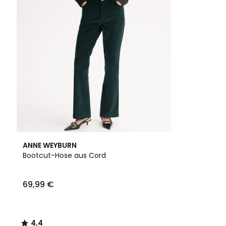
4,4
ANNE WEYBURN
/ 5
Bootcut-Hose aus Cord
69,99 €
4,4