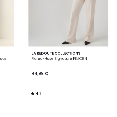
4,1
LA REDOUTE COLLECTIONS
/ 5
 aus
Flared-Hose Signature FELICIEN
44,99 €
4,1
/
5