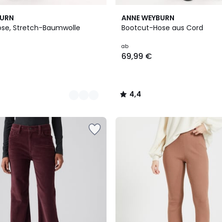
3
4,4
BURN
ANNE WEYBURN
Farben
/ 5
se, Stretch-Baumwolle
Bootcut-Hose aus Cord
ab
69,99 €
4,4
/
5