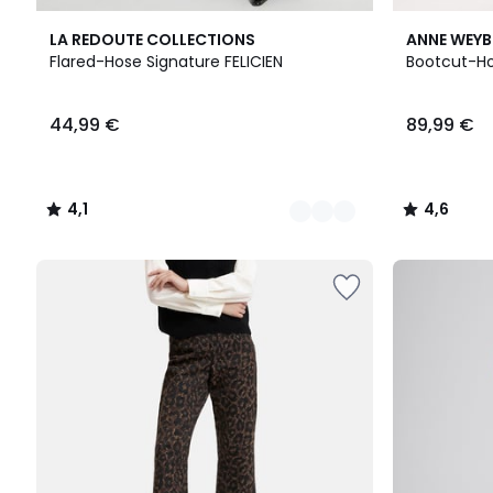
3
4,1
2
4,6
LA REDOUTE COLLECTIONS
ANNE WEY
Farben
/ 5
Farben
/ 5
Flared-Hose Signature FELICIEN
Bootcut-Ho
44,99
44,99 €
89,99 €
€.
4,1
4,6
/
/
5
5