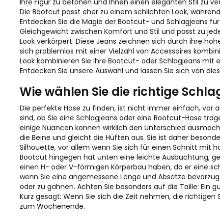
Ihre Figur zu betonen und Ihnen einen eleganten Stil zu ve
Die Bootcut passt eher zu einem schlichten Look, während
Entdecken Sie die Magie der Bootcut- und Schlagjeans für 
Gleichgewicht zwischen Komfort und Stil und passt zu je
Look verkörpert. Diese Jeans zeichnen sich durch ihre hoh
sich problemlos mit einer Vielzahl von Accessoires kombin
Look kombinieren Sie Ihre Bootcut- oder Schlagjeans mit ei
Entdecken Sie unsere Auswahl und lassen Sie sich von d
Wie wählen Sie die richtige Schl
Die perfekte Hose zu finden, ist nicht immer einfach, vo
sind, ob Sie eine Schlagjeans oder eine Bootcut-Hose trag
einige Nuancen können wirklich den Unterschied ausmache
die Beine und gleicht die Hüften aus. Sie ist daher besonde
Silhouette, vor allem wenn Sie sich für einen Schnitt mit 
Bootcut hingegen hat unten eine leichte Ausbuchtung, ger
einen H- oder V-förmigen Körperbau haben, da er eine sch
wenn Sie eine angemessene Länge und Absätze bevorzugen.
oder zu gähnen. Achten Sie besonders auf die Taille: Ein g
Kurz gesagt: Wenn Sie sich die Zeit nehmen, die richtigen Sch
zum Wochenende.