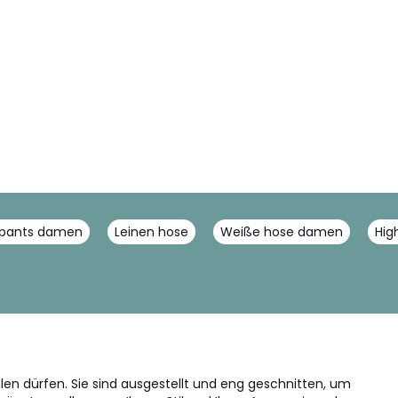
pants damen
Leinen hose
Weiße hose damen
Hig
n dürfen. Sie sind ausgestellt und eng geschnitten, um