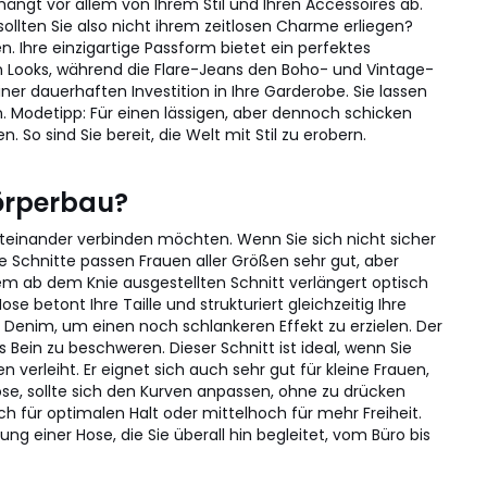
hängt vor allem von Ihrem Stil und Ihren Accessoires ab.
llten Sie also nicht ihrem zeitlosen Charme erliegen?
 Ihre einzigartige Passform bietet ein perfektes
n Looks, während die Flare-Jeans den Boho- und Vintage-
er dauerhaften Investition in Ihre Garderobe. Sie lassen
n. Modetipp: Für einen lässigen, aber dennoch schicken
So sind Sie bereit, die Welt mit Stil zu erobern.
Körperbau?
iteinander verbinden möchten. Wenn Sie sich nicht sicher
e Schnitte passen Frauen aller Größen sehr gut, aber
m ab dem Knie ausgestellten Schnitt verlängert optisch
e betont Ihre Taille und strukturiert gleichzeitig Ihre
em Denim, um einen noch schlankeren Effekt zu erzielen. Der
ein zu beschweren. Dieser Schnitt ist ideal, wenn Sie
rleiht. Er eignet sich auch sehr gut für kleine Frauen,
e, sollte sich den Kurven anpassen, ohne zu drücken
ch für optimalen Halt oder mittelhoch für mehr Freiheit.
tung einer Hose, die Sie überall hin begleitet, vom Büro bis