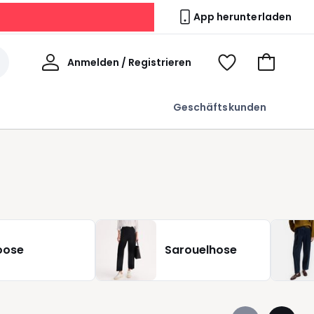
App herunterladen
Willkommen
Anmelden / Registrieren
Voir
Zum
ma
Warenkor
wishlist
Geschäftskunden
oose
Sarouelhose