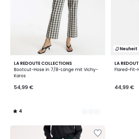
Neuheit
2
4
2
LA REDOUTE COLLECTIONS
LA REDOUT
Farben
/
Farben
Bootcut-Hose in 7/8-Länge mit Vichy-
Flared-Fit-
5
Karos
54,99 €
44,99 €
4
/
5