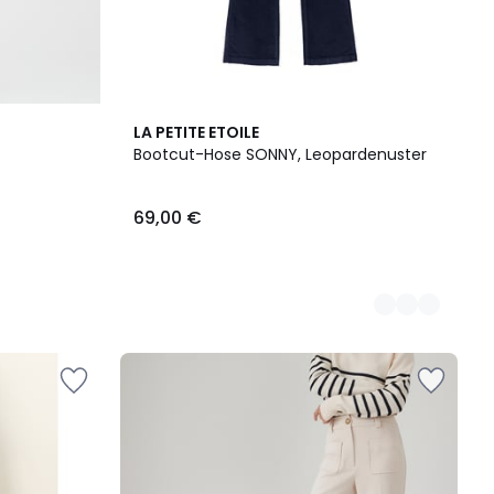
2
LA PETITE ETOILE
Farben
Bootcut-Hose SONNY, Leopardenuster
69,00 €