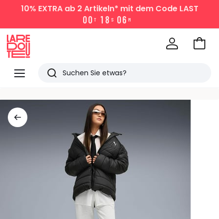
10% EXTRA
ab 2 Artikeln* mit dem Code LAST
0
0
1
8
0
6
T
S
M
Zum
Ware
La
Redoute
Menü
Suchen
Zuletzt
angesehen
Artikel