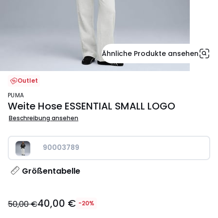
Ähnliche Produkte ansehen
Outlet
PUMA
Weite Hose ESSENTIAL SMALL LOGO
Beschreibung ansehen
90003789
Größentabelle
40,00
40,00 €
€
50,00 €
-20%
Statt