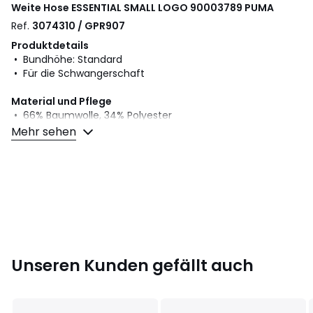
Weite Hose ESSENTIAL SMALL LOGO 90003789
PUMA
Ref.
3074310 / GPR907
Produktdetails
• Bundhöhe: Standard
• Für die Schwangerschaft
Material und Pflege
• 66% Baumwolle, 34% Polyester
• Bitte beachten Sie die Pflegehinweise auf dem Etikett
Mehr sehen
Farbe:
90003789
Größe
XL
Unseren Kunden gefällt auch