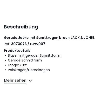
Beschreibung
Gerade Jacke mit Samtkragen braun
JACK & JONES
Ref.
3073076 / GPW007
Produktdetails
• Blazer mit gerader Schnittform
• Gerade Schnittform
• Länge: Kurz
• Polokragen/Hemdkragen
Material und Pflege
Mehr sehen
• 98% Baumwolle, 2% Elasthan
• Bitte beachten Sie die Pflegehinweise auf dem Etikett
Farbe:
Braun