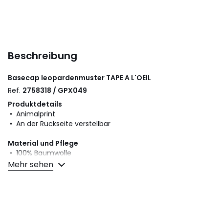
Beschreibung
Basecap leopardenmuster
TAPE A L'OEIL
Ref.
2758318 / GPX049
Produktdetails
• Animalprint
• An der Rückseite verstellbar
Material und Pflege
• 100% Baumwolle
• Bitte beachten Sie die Pflegehinweise auf dem Etikett.
Mehr sehen
Farbe:
Leopardenmuster
Größe
86/94 cm (2/3 Jahre), 102/114 cm (4/6 Jahre),
126/138 cm (8/10 Jahre), 150/162 cm (12/14 Jahre)