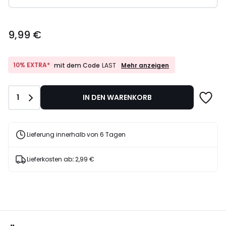
9,99
9,99 €
€.
10%
10% EXTRA*
Mehr anzeigen
mit dem Code
LAST
EXTRA*
mit
dem
Anzahl
1
IN DEN WARENKORB
Code
LAST
Lieferung innerhalb von 6 Tagen
Lieferkosten ab
:
2,99 €