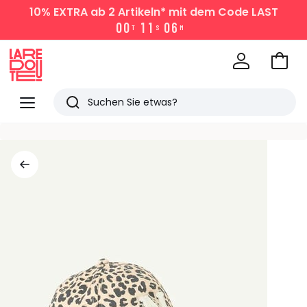
10% EXTRA
ab 2 Artikeln* mit dem Code LAST
0
0
1
1
0
6
T
S
M
Zum
Ware
La
Redoute
Menü
Suchen
Zuletzt
angesehen
Artikel