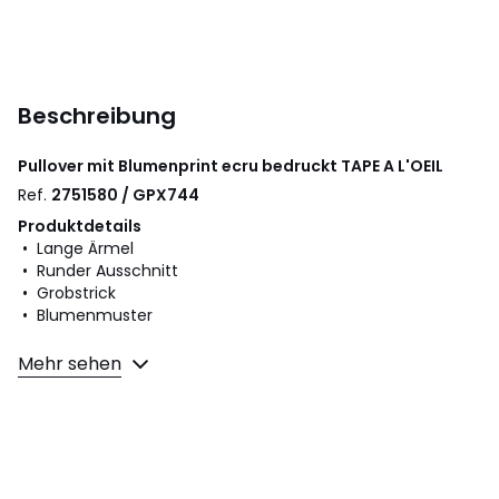
Beschreibung
Pullover mit Blumenprint ecru bedruckt
TAPE A L'OEIL
Ref.
2751580 / GPX744
Produktdetails
• Lange Ärmel
• Runder Ausschnitt
• Grobstrick
• Blumenmuster
Material und Pflege
Mehr sehen
• 56% Polyacryl, 44% Polyamid
• Bitte beachten Sie die Pflegehinweise auf dem Etikett
Farbe:
Ecru Bedruckt