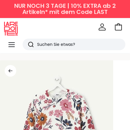
NUR NOCH 3 TAGE | 10% EXTRA ab 2
Artikeln* mit dem Code LAST
Zum
Ware
La
Redoute
Menü
Suchen
Zuletzt
angesehen
Artikel