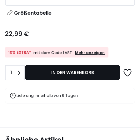
Größentabelle
22,99
22,99 €
€.
10%
10% EXTRA*
Mehr anzeigen
mit dem Code
LAST
EXTRA*
mit
dem
Anzahl
1
IN DEN WARENKORB
Code
LAST
Lieferung innerhalb von 6 Tagen