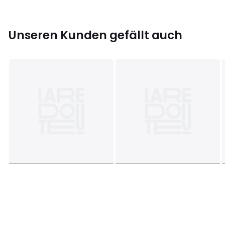
Größe
94 cm (3 Jahre), 102 cm (4 Jahre), 108 cm (5
Jahre), 114 cm (6 Jahre), 126 cm (8 Jahre), 138 cm (10
Jahre), 150 cm (12 Jahre)
Unseren Kunden gefällt auch