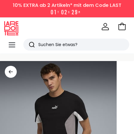
10% EXTRA
ab 2 Artikeln* mit dem Code LAST
0
1
0
2
2
9
T
S
M
Zum
Ware
La
Redoute
Menü
Suchen
Zuletzt
angesehen
Artikel