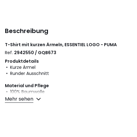
Beschreibung
T-Shirt mit kurzen Ärmeln, ESSENTIEL LOGO - PUMA
Ref.
2942550 / GQB673
Produktdetails
• Kurze Ärmel
• Runder Ausschnitt
Material und Pflege
• 100% Baumwolle
• Bitte beachten Sie die Pflegehinweise auf dem Etikett
Mehr sehen
Farbe:
Schwarz, Olivgrün, 90003442, 90037296
Größe
S, M, L, XL, XXL