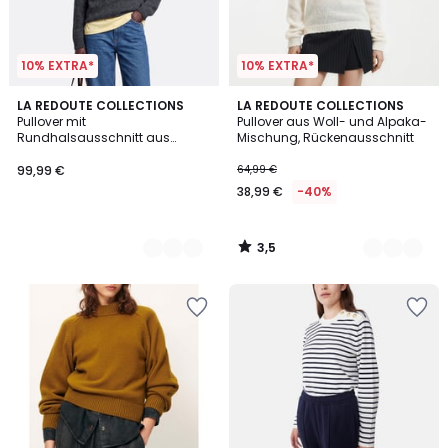
10% EXTRA*
10% EXTRA*
3,5
5
LA REDOUTE COLLECTIONS
2
LA REDOUTE COLLECTIONS
/ 5
Pullover mit
Pullover aus Woll- und Alpaka-
Farben
Farben
Rundhalsausschnitt aus
Mischung, Rückenausschnitt
gebürsteter Alpaka-Mischung,
Signature AZELIE
99,99 €
64,99 €
38,99 €
-40%
3,5
/
5