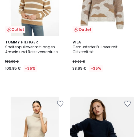
Outlet
Outlet
TOMMY HILFIGER
VILA
Streifenpullover mit langen
Gemusterter Pullover mit
Ärmeln und Reissverschluss
Glitzereffekt
169,00 €
59,99 €
109,85 €
-35%
38,99 €
-35%