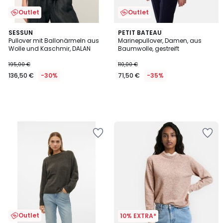
Outlet
Outlet
SESSUN
PETIT BATEAU
Pullover mit Ballonärmeln aus
Marinepullover, Damen, aus
Wolle und Kaschmir, DALAN
Baumwolle, gestreift
195,00 €
110,00 €
136,50 €
-30%
71,50 €
-35%
Outlet
10% EXTRA*