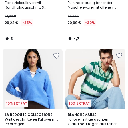
/
/ 5
Feinstrickpullover mit
Pullunder aus glänzender
5
Rundhalsausschnitt &
Maschenware mit offenem
Pointelle-Muster
Rücken
44,99 €
29,99 €
29,24 €
-35%
20,99 €
-30%
5
4,7
/
/
5
5
10% EXTRA*
10% EXTRA*
3
LA REDOUTE COLLECTIONS
BLANCHEMAILLE
Weit geschnittener Pullover mit
Pullover mit gerüschtem
Farben
Polokragen
Claudine-Kragen aus reiner