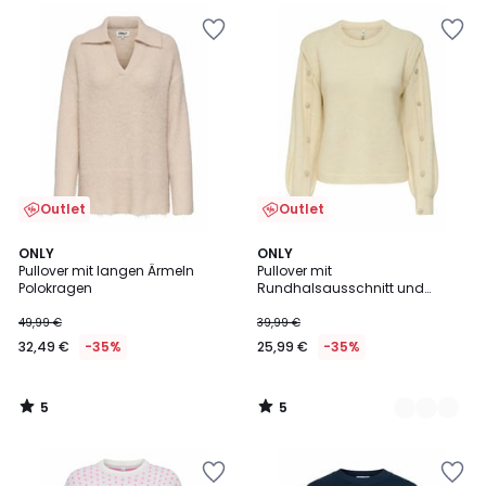
Outlet
Outlet
5
5
ONLY
2
ONLY
/
/
Pullover mit langen Ärmeln
Pullover mit
Farben
5
5
Polokragen
Rundhalsausschnitt und
silbernen Knöpfen
49,99 €
39,99 €
32,49 €
-35%
25,99 €
-35%
5
5
/
/
5
5