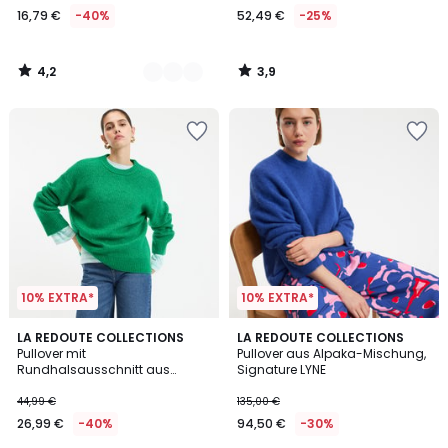
16,79 €
-40%
52,49 €
-25%
€
Statt
27,99
4,2
3,9
€
/
/
5
5
40%
Rabatt
angewendet.
10% EXTRA*
10% EXTRA*
3,8
4
LA REDOUTE COLLECTIONS
LA REDOUTE COLLECTIONS
/ 5
/
Pullover mit
Pullover aus Alpaka-Mischung,
5
Rundhalsausschnitt aus
Signature LYNE
flauschigem Grobstrick
44,99 €
135,00 €
26,99 €
-40%
94,50 €
-30%