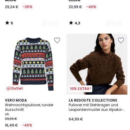
44,99 €
39,99 €
29,24 €
-35%
23,99 €
-40%
5
4,3
/
/
5
5
Outlet
10% EXTRA*
4,8
2
VERO MODA
LA REDOUTE COLLECTIONS
/ 5
Weihnachtspullover, runder
Pullover mit Stehkragen und
Farben
Ausschnitt
Leopardenmuster aus Alpaka-
Wollmischung
ab
29,99 €
64,99 €
16,49 €
-45%