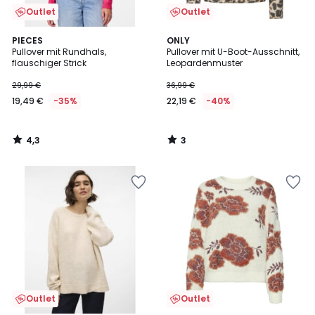
Outlet
Outlet
4,3
3
PIECES
ONLY
/ 5
/
Pullover mit Rundhals,
Pullover mit U-Boot-Ausschnitt,
5
flauschiger Strick
Leopardenmuster
29,99 €
36,99 €
19,49 €
-35%
22,19 €
-40%
4,3
3
/
/
5
5
Outlet
Outlet