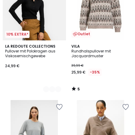
Outlet
10% EXTRA*
5
2
LA REDOUTE COLLECTIONS
VILA
/
Pullover mit Polokragen aus
Rundhalspullover mit
Farben
5
Viskosemischgewebe
Jacquardmuster
24,99 €
39,99 €
25,99 €
-35%
5
/
5