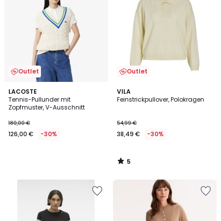
Outlet
Outlet
5
LACOSTE
VILA
/
Tennis-Pullunder mit
Feinstrickpullover, Polokragen
5
Zopfmuster, V-Ausschnitt
180,00 €
54,99 €
126,00 €
-30%
38,49 €
-30%
5
/
5