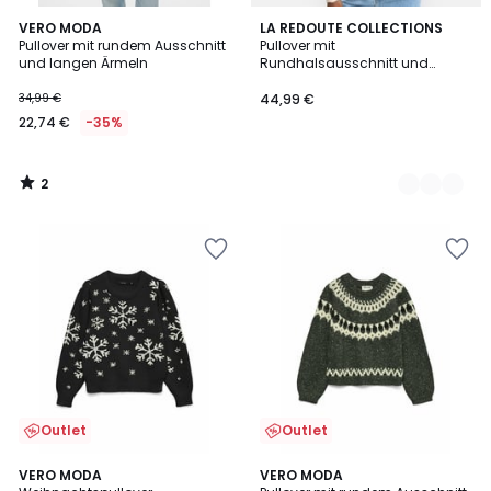
2
VERO MODA
2
LA REDOUTE COLLECTIONS
/
Pullover mit rundem Ausschnitt
Pullover mit
Farben
5
und langen Ärmeln
Rundhalsausschnitt und
Effektmuster
34,99 €
44,99 €
22,74 €
-35%
2
/
5
Outlet
Outlet
2
VERO MODA
VERO MODA