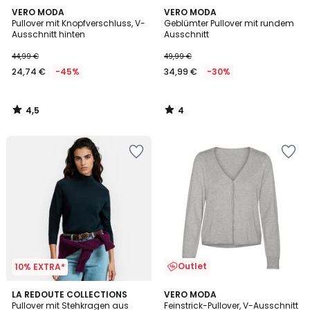
4,5
4
VERO MODA
VERO MODA
/ 5
/
Pullover mit Knopfverschluss, V-
Geblümter Pullover mit rundem
5
Ausschnitt hinten
Ausschnitt
44,99 €
49,99 €
24,74 €
-45%
34,99 €
-30%
4,5
4
/
/
5
5
Outlet
10% EXTRA*
4,6
4
LA REDOUTE COLLECTIONS
2
VERO MODA
/ 5
Pullover mit Stehkragen aus
Feinstrick-Pullover, V-Ausschnitt
Farben
Farben