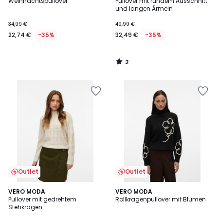
/
Weihnachtspullover
Pullover mit rundem Ausschnitt
5
und langen Ärmeln
34,99 €
49,99 €
22,74 €
-35%
32,49 €
-35%
2
/
5
Outlet
Outlet
1,7
5
3
VERO MODA
VERO MODA
/
/
Pullover mit gedrehtem
Rollkragenpullover mit Blumen
Farben
5
5
Stehkragen