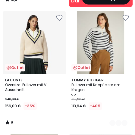
Damen
/
5
Outlet
Outlet
5
LACOSTE
2
TOMMY HILFIGER
/
Oversize-Pullover mit V-
Pullover mit Knopfleiste am
Farben
5
Ausschnitt
Kragen
ab
240,00 €
189,90 €
156,00 €
-35%
113,94 €
-40%
5
/
5