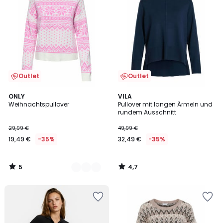
Outlet
Outlet
5
4,7
2
ONLY
VILA
/
/ 5
Weihnachtspullover
Pullover mit langen Ärmeln und
Farben
5
rundem Ausschnitt
29,99 €
49,99 €
19,49 €
-35%
32,49 €
-35%
5
4,7
/
/
5
5