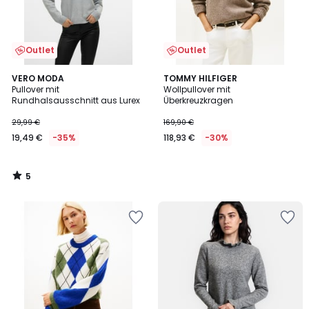
Outlet
Outlet
5
VERO MODA
TOMMY HILFIGER
/
Pullover mit
Wollpullover mit
5
Rundhalsausschnitt aus Lurex
Überkreuzkragen
29,99 €
169,90 €
19,49 €
-35%
118,93 €
-30%
5
/
5