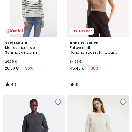
Outlet
10% EXTRA*
4,8
5
VERO MODA
ANNE WEYBURN
/ 5
/
Matrosenpullover mit
Pullover mit
5
Schmuckknöpfen
Rundhalsausschnitt aus
Wollgemisch, flache
Rippenstruktur
29,99 €
64,99 €
20,99 €
-30%
45,49 €
-30%
4,8
5
/
/
5
5