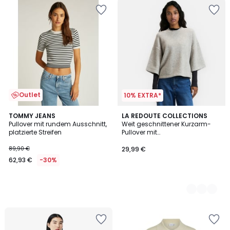
Outlet
10% EXTRA*
TOMMY JEANS
2
LA REDOUTE COLLECTIONS
Pullover mit rundem Ausschnitt,
Weit geschnittener Kurzarm-
Farben
platzierte Streifen
Pullover mit
Rundhalsausschnitt
89,90 €
29,99 €
62,93 €
-30%