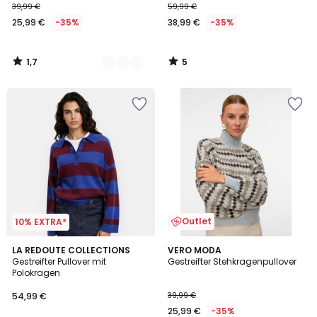
39,99 €
59,99 €
25,99 €
-35%
38,99 €
-35%
1,7
5
/
/
5
5
Outlet
10% EXTRA*
3
LA REDOUTE COLLECTIONS
VERO MODA
/
Gestreifter Pullover mit
Gestreifter Stehkragenpullover
5
Polokragen
54,99 €
39,99 €
25,99 €
-35%