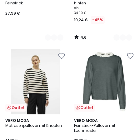
Feinstrick
hinten
ab
27,99 €
34,99 €
19,24 €
-45%
4,6
/
5
Outlet
Outlet
5
4,3
2
VERO MODA
2
VERO MODA
/
/ 5
Matrosenpullover mit Knöpfen
Feinstrick-Pullover mit
Farben
Farben
5
Lochmuster