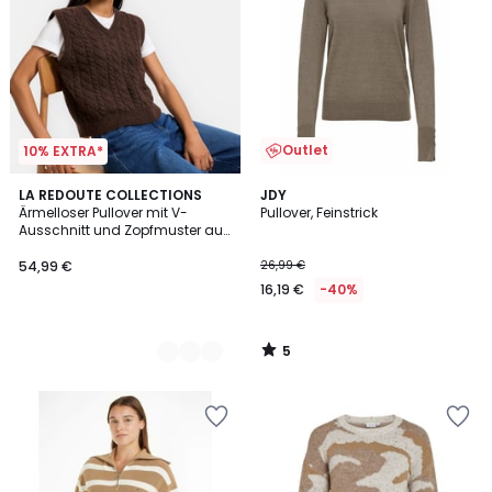
Outlet
10% EXTRA*
5
2
LA REDOUTE COLLECTIONS
JDY
/
Ärmelloser Pullover mit V-
Pullover, Feinstrick
Farben
5
Ausschnitt und Zopfmuster aus
einer Alpaka-Mischung
54,99 €
26,99 €
16,19 €
-40%
5
/
5