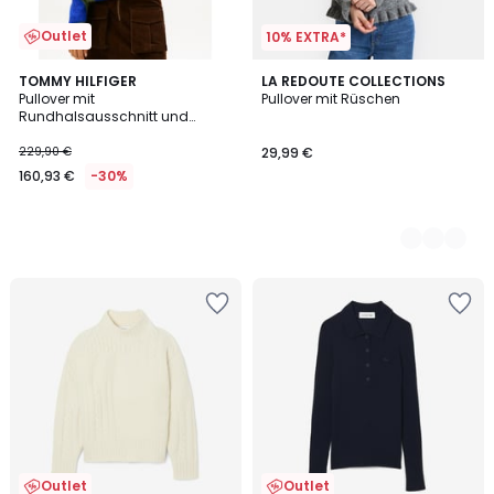
Outlet
10% EXTRA*
TOMMY HILFIGER
2
LA REDOUTE COLLECTIONS
Pullover mit
Pullover mit Rüschen
Farben
Rundhalsausschnitt und
Rautenmuster
229,90 €
29,99 €
160,93 €
-30%
Outlet
Outlet