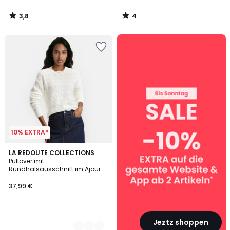
3,8
4
/
/
5
5
SALE
:
10%
EXTRA
ab
2
Artikeln*
10% EXTRA*
4
LA REDOUTE COLLECTIONS
Pullover mit
Farben
Rundhalsausschnitt im Ajour-
Zopfmuster
37,99 €
Jeztz shoppen