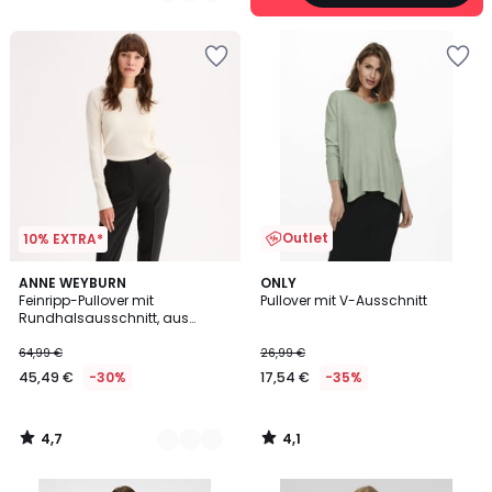
Outlet
10% EXTRA*
4,7
4,1
2
ANNE WEYBURN
ONLY
/ 5
/ 5
Feinripp-Pullover mit
Pullover mit V-Ausschnitt
Farben
Rundhalsausschnitt, aus
Wollmischgewebe
64,99 €
26,99 €
45,49 €
-30%
17,54 €
-35%
4,7
4,1
/
/
5
5