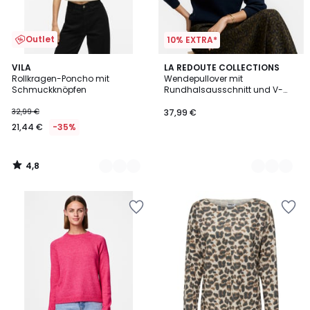
Outlet
10% EXTRA*
4,8
2
VILA
4
LA REDOUTE COLLECTIONS
/ 5
Rollkragen-Poncho mit
Wendepullover mit
Farben
Farben
Schmuckknöpfen
Rundhalsausschnitt und V-
Ausschnitt
32,99 €
37,99 €
21,44 €
-35%
4,8
/
5