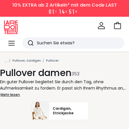
10% EXTRA
ab 2 Artikeln* mit dem Code LAST
0
1
1
4
5
1
T
S
M
Zum
Ware
La
Redoute
Menü
Suchen
Zuletzt
...
angesehen
Pullover, Cardigan
Pullover
Pullover damen
Artikel
353
Ein guter Pullover begleitet Sie durch den Tag, ohne
Aufmerksamkeit zu fordern. Er passt sich Ihrem Rhythmus an,
sitzt angenehm und lässt Ihnen Bewegungsfreiheit. In der
Mehr lesen
Auswahl für Damen finden Sie Modelle, die unkompliziert
kombinierbar sind und Ihren persönlichen Stil unterstützen - im
Cardigan,
Büro, unterwegs oder zu Hause. Ob Strickpullover mit klarem
Strickjacke
Rundhals, ein Rollkragenpullover für einen ruhigen Look oder ein
Strukturpullover, der dem Outfit Tiefe gibt: Entscheidend ist der