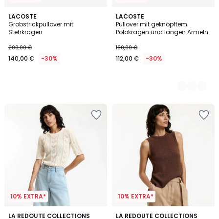
LACOSTE
2
LACOSTE
Grobstrickpullover mit
Pullover mit geknöpftem
Farben
Stehkragen
Polokragen und langen Ärmeln
200,00 €
160,00 €
140,00 €
-30%
112,00 €
-30%
10% EXTRA*
10% EXTRA*
5
4,7
LA REDOUTE COLLECTIONS
LA REDOUTE COLLECTIONS