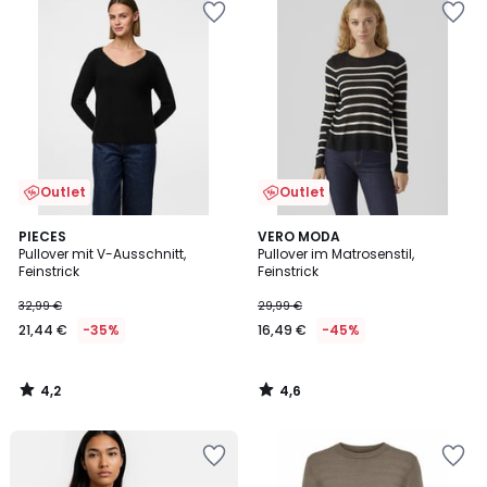
Outlet
Outlet
4,2
4,6
PIECES
VERO MODA
/ 5
/ 5
Pullover mit V-Ausschnitt,
Pullover im Matrosenstil,
Feinstrick
Feinstrick
32,99 €
29,99 €
21,44 €
-35%
16,49 €
-45%
4,2
4,6
/
/
5
5