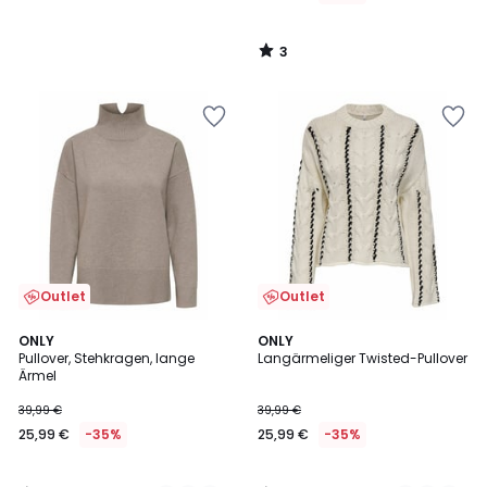
3
/
5
Outlet
Outlet
4,4
3
3
ONLY
2
ONLY
/ 5
/
Pullover, Stehkragen, lange
Langärmeliger Twisted-Pullover
Farben
Farben
5
Ärmel
39,99 €
39,99 €
25,99 €
-35%
25,99 €
-35%