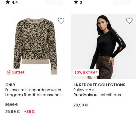
4,4
3
/
/
5
5
Outlet
10% EXTRA*
ONLY
LA REDOUTE COLLECTIONS
Pullover mit Leopardenmuster
Pullover mit
Langarm Rundhalsausschnitt
Rundhalsausschnitt aus
feinem Rippenstrick mit
Knöpfen an den Ärmeln
39,99 €
29,99 €
25,99 €
-35%