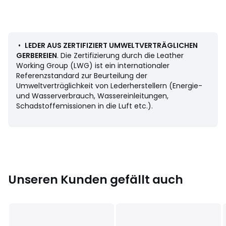
• Laufsohle: 100% Gummi
•
LEDER AUS ZERTIFIZIERT UMWELTVERTRÄGLICHEN
GERBEREIEN
. Die Zertifizierung durch die Leather
Working Group (LWG) ist ein internationaler
Produkthinweis bezüglich der Umweltqualitäten und -
Referenzstandard zur Beurteilung der
merkmale
Umweltverträglichkeit von Lederherstellern (Energie-
• Herstellungsort (Nähen, Anfertigung, Finish): Spanien
und Wasserverbrauch, Wassereinleitungen,
Schadstoffemissionen in die Luft etc.).
Farbe:
Cognac
Größe
40, 41, 42, 43, 44, 45
Unseren Kunden gefällt auch