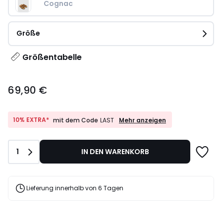
Cognac
Größe
Größentabelle
69,90
69,90 €
€.
10%
10% EXTRA*
Mehr anzeigen
mit dem Code
LAST
EXTRA*
mit
dem
Anzahl
1
IN DEN WARENKORB
Code
LAST
Lieferung innerhalb von 6 Tagen