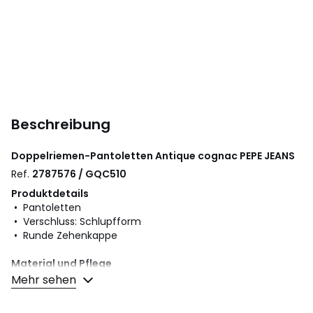
Beschreibung
Doppelriemen-Pantoletten Antique cognac
PEPE JEANS
Ref.
2787576 / GQC510
Produktdetails
• Pantoletten
• Verschluss: Schlupfform
• Runde Zehenkappe
Material und Pflege
• Obermaterial: 100% Veloursleder
Mehr sehen
• Futter: 100% Polyester
• Innensohle: 100% Polyester