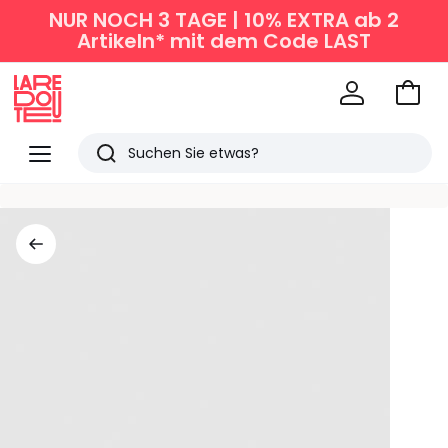
NUR NOCH 3 TAGE | 10% EXTRA ab 2
Artikeln* mit dem Code LAST
Zum
Ware
La
Redoute
Menü
Suchen
Zuletzt
angesehen
Artikel