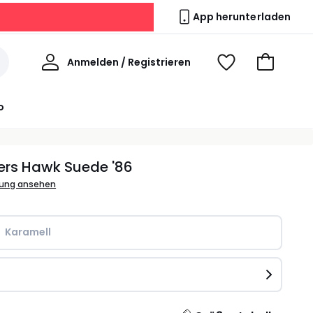
App herunterladen
Willkommen
Anmelden / Registrieren
Voir
Zum
ma
Warenkor
wishlist
o
ers Hawk Suede '86
bung ansehen
Karamell
e