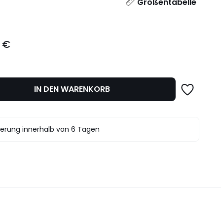
l
Größentabelle
 €
IN DEN WARENKORB
ferung innerhalb von 6 Tagen