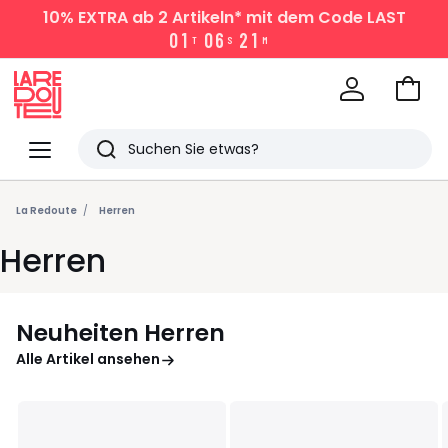
10% EXTRA
ab 2 Artikeln* mit dem Code LAST
0
1
0
6
2
1
T
S
M
Zum
Ware
La
Redoute
Menü
Suchen
Zuletzt
angesehen
La Redoute
Herren
Artikel
Herren
Neuheiten Herren
Alle Artikel ansehen