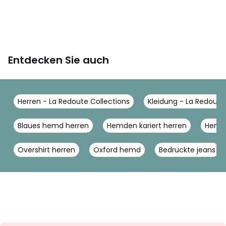
Entdecken Sie auch
Herren - La Redoute Collections
Kleidung - La Redoute
Blaues hemd herren
Hemden kariert herren
Hemd 
Overshirt herren
Oxford hemd
Bedruckte jeans