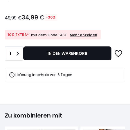
34,99
34,99 €
€
49,99 €
-30%
Statt
49,99
€
10%
10% EXTRA*
Mehr anzeigen
mit dem Code
LAST
EXTRA*
30%
mit
Rabatt
dem
angewendet.
Anzahl
1
IN DEN WARENKORB
Code
LAST
Lieferung innerhalb von 6 Tagen
Zu kombinieren mit