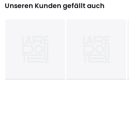
Letzte Aktualisierung der Angaben: 11/03/2026
Unseren Kunden gefällt auch
Farbe:
Violett Gestreift, Beige gestreift, Grün Gestreift
Größe
S (37/38), M (39/40), L (41/42), XL (43/44), 2XL
(45/46), 3XL (47/48)