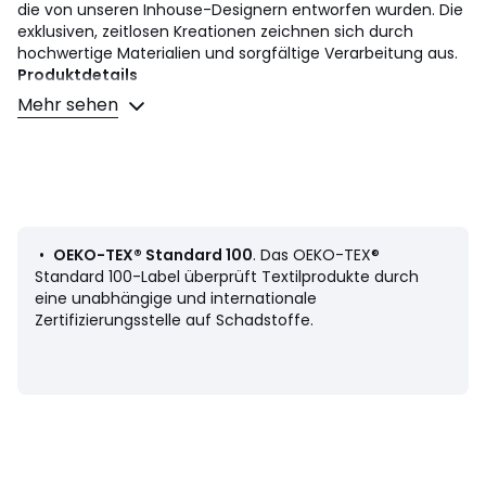
die von unseren Inhouse-Designern entworfen wurden. Die
exklusiven, zeitlosen Kreationen zeichnen sich durch
hochwertige Materialien und sorgfältige Verarbeitung aus.
Produktdetails
• Lange Ärmel
Mehr sehen
• Gerade Schnittform
• Amerikanischer Kragen
• Streifenmuster
• Aufgesetzte Brusttasche
• Button-Down-Kragen
Material und Pflege
•
OEKO-TEX® Standard 100
. Das OEKO-TEX®
• 100% Baumwolle
Standard 100-Label überprüft Textilprodukte durch
• Maschinenwäsche max. 30°C
eine unabhängige und internationale
• Bügeln bei hoher Temperatur / Nicht bleichen
Zertifizierungsstelle auf Schadstoffe.
• Trocknergeeignet bei niedriger Temperatur
• Nicht chemisch reinigen
Datenblatt zu den Umwelteigenschaften des Produkts
• Herstellungsort (Weben, Färben, Konfektion): China