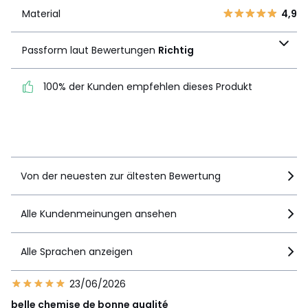
1
0
Material
4,9
Material
4,9
Passform laut
Passform laut Bewertungen
Richtig
Bewertungen
Richtig
100% der Kunden empfehlen dieses Produkt
100% der Kunden
empfehlen dieses Produkt
Details anzeigen
Von der neuesten zur ältesten Bewertung
Alle Kundenmeinungen ansehen
Alle Sprachen anzeigen
23/06/2026
belle chemise de bonne qualité