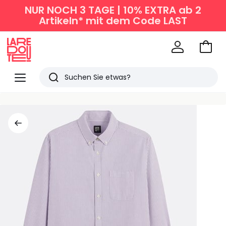
NUR NOCH 3 TAGE | 10% EXTRA ab 2
Artikeln* mit dem Code LAST
Zum
Ware
La
Redoute
Menü
Suchen
Zuletzt
angesehen
Artikel