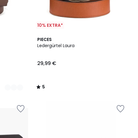
10% EXTRA*
5
PIECES
/
Ledergürtel Laura
5
29,99 €
5
/
5