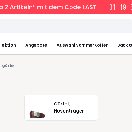
0
1
1
9
b 2 Artikeln* mit dem Code LAST
T
S
llektion
Angebote
Auswahl Sommerkoffer
Back t
rgürtel
Gürtel,
Hosenträger