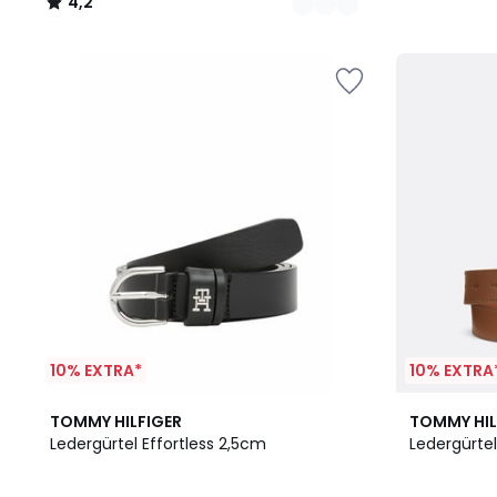
4,2
/
5
10% EXTRA*
10% EXTRA
3
TOMMY HILFIGER
TOMMY HIL
Farben
Ledergürtel Effortless 2,5cm
Ledergürte