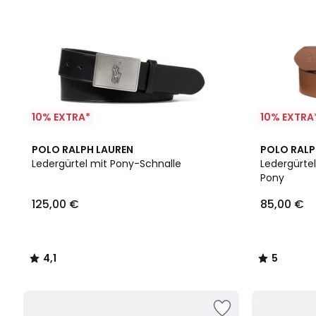
10% EXTRA*
10% EXTRA
4,1
2
5
POLO RALPH LAUREN
POLO RALP
/ 5
Farben
/
Ledergürtel mit Pony-Schnalle
Ledergürte
5
Pony
125,00 €
85,00 €
4,1
5
/
/
5
5