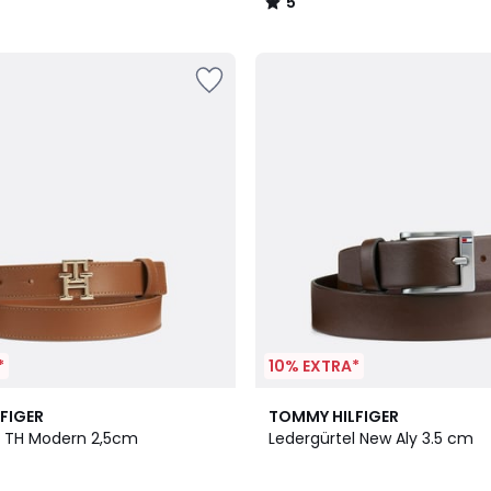
5
/
5
*
10% EXTRA*
FIGER
TOMMY HILFIGER
l TH Modern 2,5cm
Ledergürtel New Aly 3.5 cm