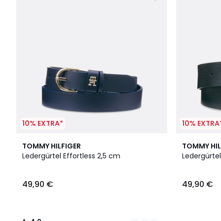
10% EXTRA*
10% EXTRA
4
4,2
TOMMY HILFIGER
TOMMY HIL
Farben
/ 5
Ledergürtel Effortless 2,5 cm
Ledergürtel
49,90 €
49,90 €