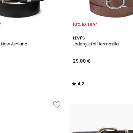
*
10% EXTRA*
2
4,2
LEVI'S
Farben
/ 5
l New Ashland
Ledergürtel Hermosilla
29,00 €
4,2
/
5