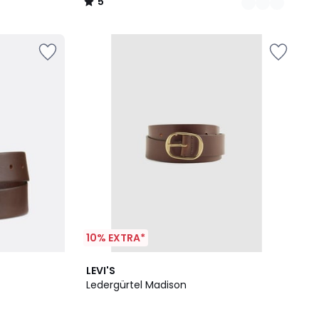
5
/
5
10% EXTRA*
5
LEVI'S
/
Ledergürtel Madison
5