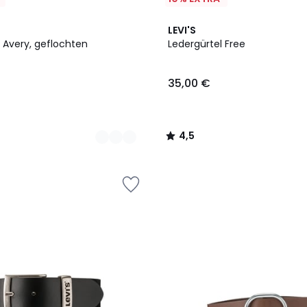
2
4,5
LEVI'S
Farben
/ 5
 Avery, geflochten
Ledergürtel Free
35,00 €
4,5
/
5