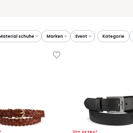
material schuhe
marken
event
kategorie
*
10% EXTRA*