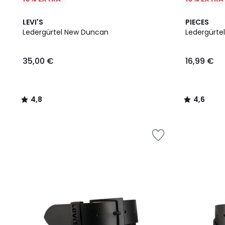
4,8
2
4,6
LEVI'S
PIECES
/ 5
Farben
/ 5
Ledergürtel New Duncan
Ledergürtel
35,00
35,00 €
16,99 €
€.
4,8
4,6
/
/
5
5