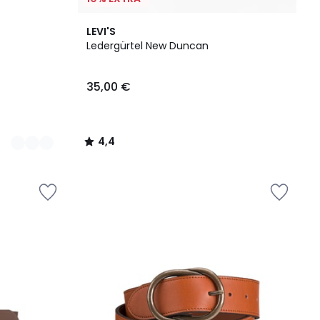
4,4
LEVI'S
/ 5
Ledergürtel New Duncan
35,00 €
4,4
/
5