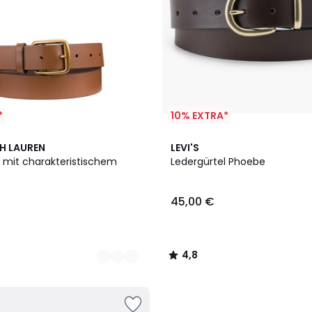
*
10% EXTRA*
2
4,8
H LAUREN
LEVI'S
Farben
/ 5
l mit charakteristischem
Ledergürtel Phoebe
45,00 €
4,8
/
5