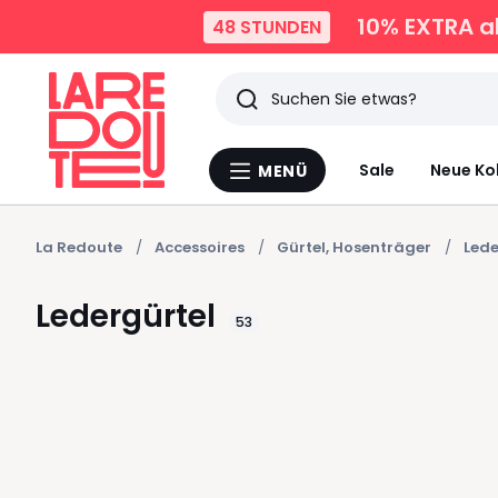
10% EXTRA
a
48 STUNDEN
Suchen
Zuletzt
Sale
Neue Ko
MENÜ
Menü
angesehen
La
Redoute
Artikel
La Redoute
Accessoires
Gürtel, Hosenträger
Lede
Ledergürtel
53