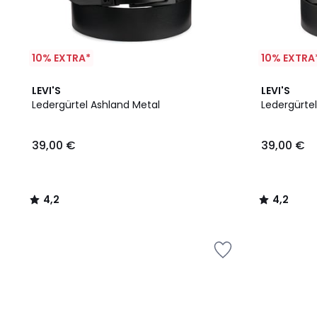
10% EXTRA*
10% EXTRA
4,2
4,2
LEVI'S
LEVI'S
/ 5
/ 5
Ledergürtel Ashland Metal
Ledergürte
39,00 €
39,00 €
4,2
4,2
/
/
5
5