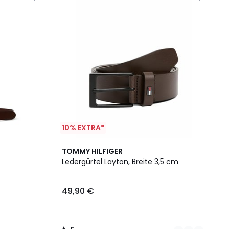
10% EXTRA*
2
5
TOMMY HILFIGER
Farben
/
Ledergürtel Layton, Breite 3,5 cm
5
49,90 €