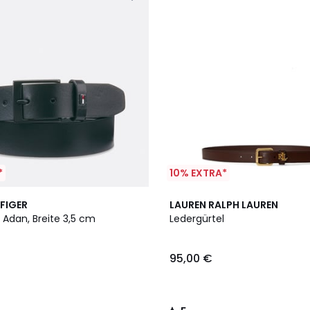
*
10% EXTRA*
5
FIGER
LAUREN RALPH LAUREN
/
 Adan, Breite 3,5 cm
Ledergürtel
5
95,00 €