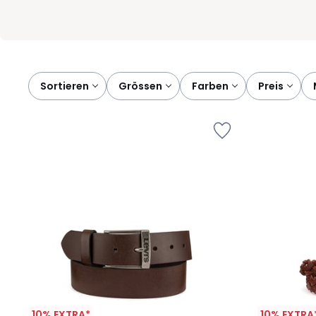
Sortieren
grössen
farben
preis
10% EXTRA*
10% EXTRA