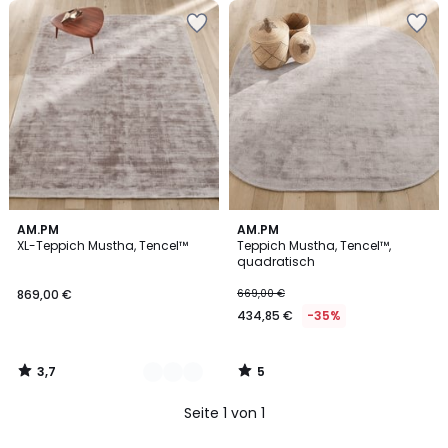
3,7
5
2
AM.PM
AM.PM
/ 5
/
XL-Teppich Mustha, Tencel™
Teppich Mustha, Tencel™,
Farben
5
quadratisch
869,00 €
669,00 €
434,85 €
-35%
3,7
5
/
/
5
5
Seite 1 von 1