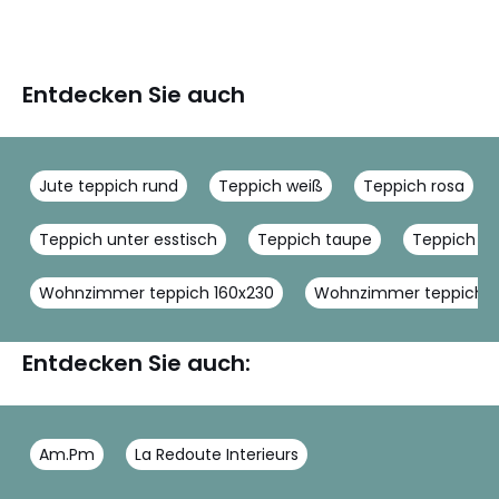
Entdecken Sie auch
Jute teppich rund
Teppich weiß
Teppich rosa
Teppich unter esstisch
Teppich taupe
Teppich 2
Wohnzimmer teppich 160x230
Wohnzimmer teppich 
Entdecken Sie auch:
Am.Pm
La Redoute Interieurs