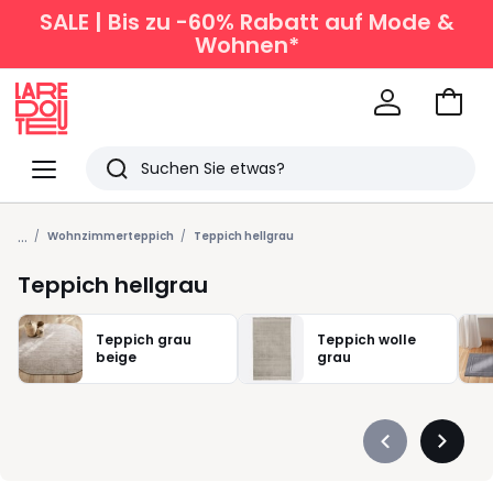
SALE | Bis zu -60% Rabatt auf Mode &
Wohnen*
Zum
Ware
La
Redoute
Menü
Suchen
Zuletzt
...
angesehen
Wohnzimmerteppich
Teppich hellgrau
Artikel
Teppich hellgrau
Teppich grau
Teppich wolle
beige
grau
Précédent
Suivan
-
-