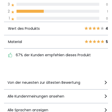
allen Sprachen
3
0
2
1
Meinungen 100% zertifiziert,
1
0
Unsere Engagement
Wert des
5
2
4
Produkts
Wert des Produkts
4
4
0
3
0
Material
5
Material
5
2
1
67% der Kunden
1
0
67% der Kunden empfehlen dieses Produkt
empfehlen dieses Produkt
Details anzeigen
Von der neuesten zur ältesten Bewertung
Alle Kundenmeinungen ansehen
Alle Sprachen anzeigen