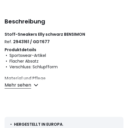
Beschreibung
Stoff-Sneakers Elly schwarz
BENSIMON
Ref.
2943161 / GDT677
Produktdetails
• Sportswear-Artikel
• Flacher Absatz
• Verschluss: Schlupfform
Material und Pflege
• Obermaterial: 100% Baumwolle
Mehr sehen
• Futter: 100% Baumwolle
• Innensohle: 100% Baumwolle
• Laufsohle: 100% Gummi
Datenblatt zu den Umwelteigenschaften des Produkts
•
HERGESTELLT IN EUROPA
.