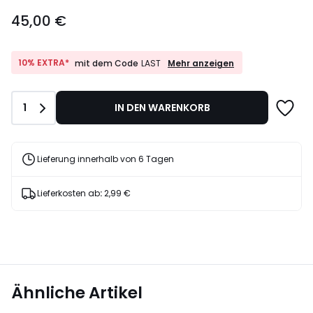
45,00
45,00 €
€.
10%
10% EXTRA*
Mehr anzeigen
mit dem Code
LAST
EXTRA*
mit
dem
Anzahl
1
IN DEN WARENKORB
Code
LAST
Lieferung innerhalb von 6 Tagen
Lieferkosten ab
:
2,99 €
Ähnliche Artikel