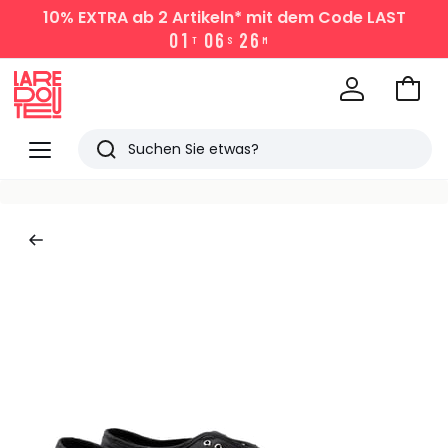
10% EXTRA
ab 2 Artikeln* mit dem Code LAST
0
1
0
6
2
6
T
S
M
Zum
Ware
La
Redoute
Menü
Suchen
Zuletzt
angesehen
Artikel