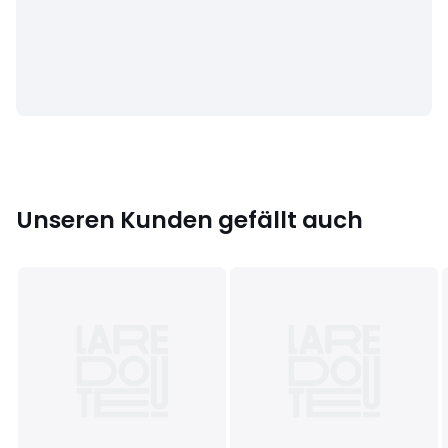
• Herstellungsort (Näherei): Frankreich
• Herstellungsort (Anfertigung, Finish): Slowakei
Letzte Aktualisierung der Angaben: 02/04/2026
Farbe:
Schwarz
Größe
36, 37, 38, 39, 40, 41
Unseren Kunden gefällt auch