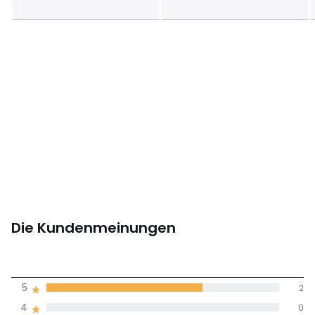
Die Kundenmeinungen
4
5
2
(3)
Durchnschnitt in
4
0