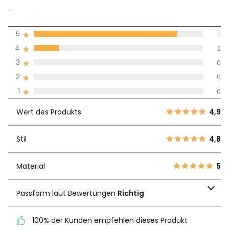
4,8
5
11
(13)
Durchnschnitt in
4
2
allen Sprachen
3
0
2
0
Meinungen 100% zertifiziert,
1
0
Unsere Engagement
Wert des
5
11
4,9
Produkts
Wert des Produkts
4,9
4
2
3
0
Stil
4,8
Stil
4,8
2
0
1
0
Material
5
Material
5
Passform laut
Passform laut Bewertungen
Richtig
Bewertungen
Richtig
100% der Kunden empfehlen dieses Produkt
100% der Kunden