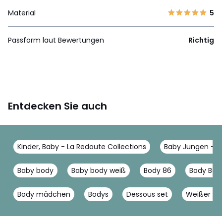
Material
5
Passform laut Bewertungen
Richtig
Entdecken Sie auch
Kinder, Baby - La Redoute Collections
Baby Jungen - L
Baby body
Baby body weiß
Body 86
Body Bab
Body mädchen
Bodys
Dessous set
Weißer bo