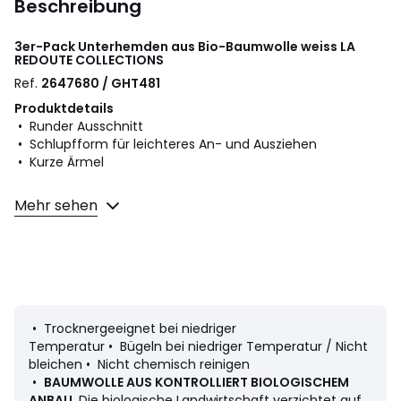
Beschreibung
3er-Pack Unterhemden aus Bio-Baumwolle weiss
LA
REDOUTE COLLECTIONS
Ref.
2647680 / GHT481
Produktdetails
• Runder Ausschnitt
• Schlupfform für leichteres An- und Ausziehen
• Kurze Ärmel
Material und Pflege
Mehr sehen
• 100% Baumwolle
• Maschinenwäsche max. 40°C
Farbe:
Weiss
• Trocknergeeignet bei niedriger
Größe
60 cm (3 Monate), 67 cm (6 Monate), 71 cm (9
Temperatur • Bügeln bei niedriger Temperatur / Nicht
Monate), 74 cm (12 Monate), 81 cm (18 Monate), 86 cm (2
bleichen • Nicht chemisch reinigen
Jahre), 94 cm (3 Jahre)
•
BAUMWOLLE AUS KONTROLLIERT BIOLOGISCHEM
ANBAU
. Die biologische Landwirtschaft verzichtet auf