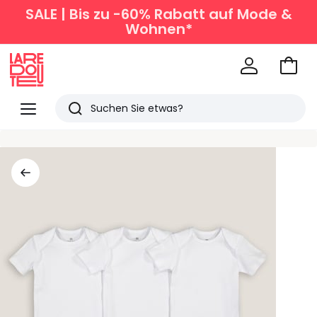
SALE | Bis zu -60% Rabatt auf Mode &
Wohnen*
Zum
Ware
La
Redoute
Menü
Suchen
Zuletzt
angesehen
Artikel