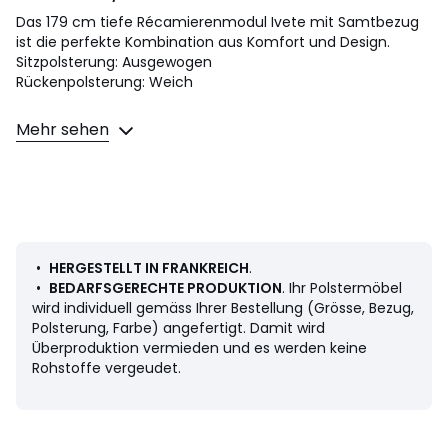
Das 179 cm tiefe Récamierenmodul Ivete mit Samtbezug
ist die perfekte Kombination aus Komfort und Design.
Sitzpolsterung: Ausgewogen
Rückenpolsterung: Weich
Masse
Mehr sehen
• Länge: 85 cm
• Höhe: 84 cm (67 cm ohne Rückenpolster)
• Tiefe: 179 cm
• Sitzfläche: B. 77 x H. 44 x T. 142 cm
Beschreibung
• Bezug: Samt aus 100% Polyester, 300 g/m²
•
HERGESTELLT IN FRANKREICH
.
• Stoffmuster finden Sie unter dem Suchwort
•
BEDARFSGERECHTE PRODUKTION
. Ihr Polstermöbel
"Stoffmuster Ivete" auf unserer Website
wird individuell gemäss Ihrer Bestellung (Grösse, Bezug,
• Gestell: Span- und Multiplexplatte, Verstärkungen Kiefer
Polsterung, Farbe) angefertigt. Damit wird
massiv.
Überproduktion vermieden und es werden keine
• Federung der Sitzfläche: Zickzack-Federn mit Überzug
Rohstoffe vergeudet.
aus Nadelfilz
• Füsse (zur Selbstmontage): Stahl mit Epoxylackierung, H.
12 cm