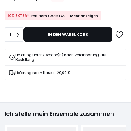
Statt
1359,00
€
10%
10% EXTRA*
Mehr anzeigen
mit dem Code
LAST
EXTRA*
30%
mit
Rabatt
dem
angewendet.
Anzahl
1
IN DEN WARENKORB
Code
LAST
Lieferung unter 7 Woche(n) nach Vereinbarung, auf
Bestellung
Lieferung nach Hause :
29,90 €
Ich stelle mein Ensemble zusammen