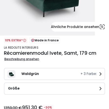
Ähnliche Produkte ansehen
10% EXTRA*
Made in France
LA REDOUTE INTERIEURS
Récamierenmodul Ivete, Samt, 179 cm
Beschreibung ansehen
Waldgrün
+
3
Farbe:
Größe
951,30
951,30 €
€
1359,00 €
-30%