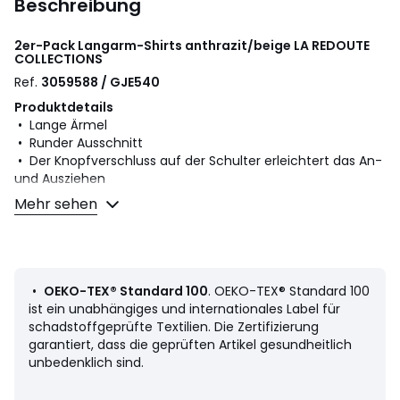
Beschreibung
2er-Pack Langarm-Shirts anthrazit/beige
LA REDOUTE
COLLECTIONS
Ref.
3059588 / GJE540
Produktdetails
• Lange Ärmel
• Runder Ausschnitt
• Der Knopfverschluss auf der Schulter erleichtert das An-
und Ausziehen
• Kängurutasche mit Weblabel
Mehr sehen
• Waffelpikee
Material und Pflege
• 65% Polyester, 35% Baumwolle
• Maschinenwäsche max. 30°C im Schonwaschgang
•
OEKO-TEX® Standard 100
. OEKO-TEX® Standard 100
• Bügeln bei niedriger Temperatur / Nicht bleichen
ist ein unabhängiges und internationales Label für
• Nicht trocknergeeignet
schadstoffgeprüfte Textilien. Die Zertifizierung
• Nicht chemisch reinigen
garantiert, dass die geprüften Artikel gesundheitlich
unbedenklich sind.
Farbe:
Anthrazit/Beige