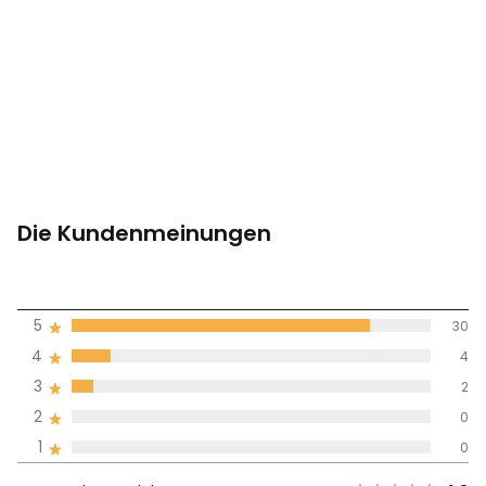
Die Kundenmeinungen
4,8
5
30
(36)
Durchnschnitt in
4
4
allen Sprachen
3
2
2
0
Meinungen 100% zertifiziert,
1
0
Unsere Engagement
Wert des
5
30
4,8