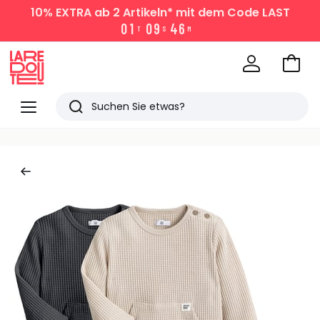
10% EXTRA
ab 2 Artikeln* mit dem Code LAST
0
1
0
9
4
6
T
S
M
Zum
Ware
La
Redoute
Menü
Suchen
Zuletzt
angesehen
Artikel