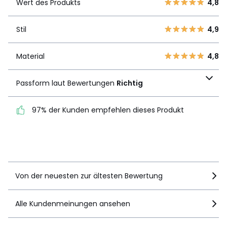
Produkts
Wert des Produkts
4,8
4
4
3
2
Stil
4,9
Stil
4,9
2
0
1
0
Material
4,8
Material
4,8
Passform laut
Passform laut Bewertungen
Richtig
Bewertungen
Richtig
97% der Kunden empfehlen dieses Produkt
97% der Kunden
empfehlen dieses Produkt
Details anzeigen
Von der neuesten zur ältesten Bewertung
Alle Kundenmeinungen ansehen