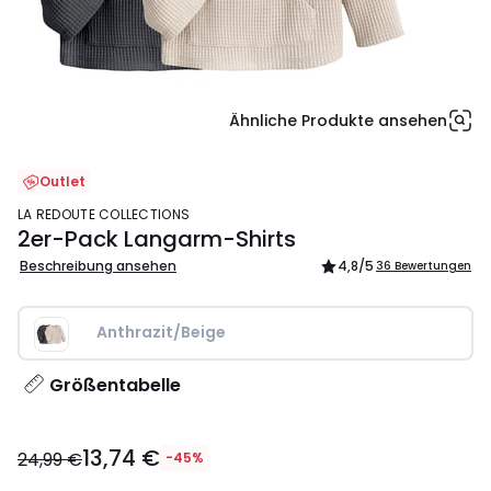
Ähnliche Produkte ansehen
Outlet
LA REDOUTE COLLECTIONS
2er-Pack Langarm-Shirts
Beschreibung ansehen
4,8
/5
36 Bewertungen
Anthrazit/Beige
Größentabelle
13,74
13,74 €
€
24,99 €
-45%
Statt