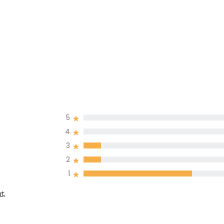
5
4
3
2
1
t,