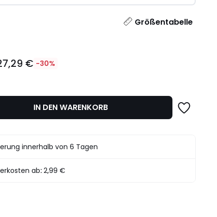
l
Größentabelle
27,29 €
-30%
IN DEN WARENKORB
det.
ferung innerhalb von 6 Tagen
ferkosten ab
:
2,99 €