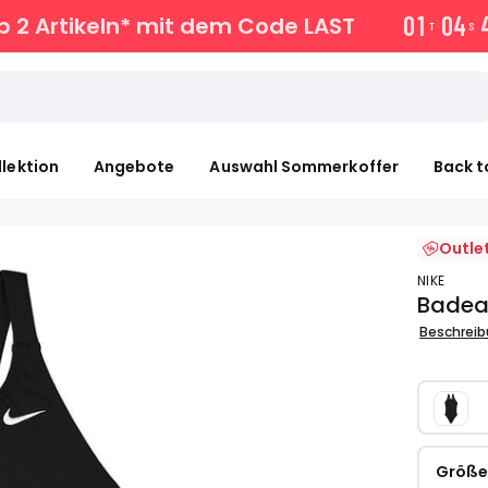
0
1
0
4
 2 Artikeln* mit dem Code LAST
T
S
llektion
Angebote
Auswahl Sommerkoffer
Back t
Outle
NIKE
Badea
Beschrei
Größ