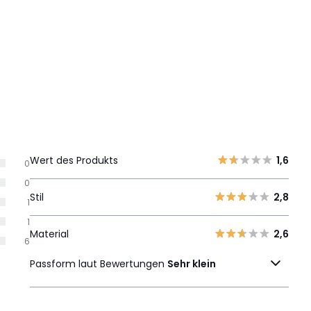
Wert des Produkts
1,6
0
0
Stil
2,8
1
1
Material
2,6
6
Passform laut Bewertungen
Sehr klein