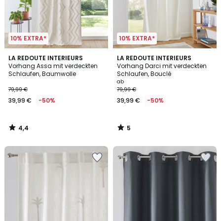
10% EXTRA*
10% EXTRA*
4,4
5
LA REDOUTE INTERIEURS
LA REDOUTE INTERIEURS
/ 5
/
Vorhang Assa mit verdeckten
Vorhang Darci mit verdeckten
5
Schlaufen, Baumwolle
Schlaufen, Bouclé
ab
79,99 €
79,99 €
39,99 €
-50%
39,99 €
-50%
4,4
5
/
/
5
5