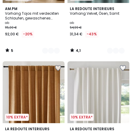
5
4,1
4
AM.PM
7
LA REDOUTE INTERIEURS
/
/ 5
Vorhang Tojos mit verdeckten
Vorhang Velvet, Ösen, Samt
Farben
Farben
5
Schlaufen, gewaschenes
Leinen
ab
ab
115,00 €
54,99 €
92,00 €
-20%
31,34 €
-43%
5
4,1
/
/
5
5
10% EXTRA*
10% EXTRA*
4,3
4,2
4
LA REDOUTE INTERIEURS
2
LA REDOUTE INTERIEURS