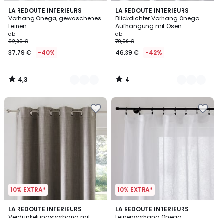
4,3
4
8
LA REDOUTE INTERIEURS
12
LA REDOUTE INTERIEURS
/ 5
/
Vorhang Onega, gewaschenes
Blickdichter Vorhang Onega,
Farben
Farben
5
Leinen
Aufhängung mit Ösen,
gewaschenes Leinen
ab
ab
62,99 €
79,99 €
37,79 €
-40%
46,39 €
-42%
4,3
4
/
/
5
5
10% EXTRA*
10% EXTRA*
4,4
4,1
4
LA REDOUTE INTERIEURS
4
LA REDOUTE INTERIEURS
/ 5
/ 5
Verdunkelungsvorhang mit
Leinenvorhang Onega