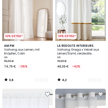
10% EXTRA*
10% EXTRA*
3,6
4,2
4
AM.PM
3
LA REDOUTE INTERIEURS
/ 5
/ 5
Vorhang aus Leinen, mit
Vorhang Onega x Velvet aus
Farben
Farben
Knöpfen, Colin
Leinen/Samt, verdeckte
Schlaufen
ab
ab
115,00 €
79,99 €
74,75 €
-35%
46,39 €
-42%
3,6
4,2
/
/
5
5