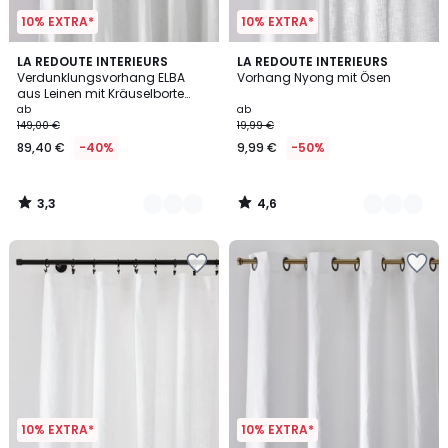
10% EXTRA*
10% EXTRA*
3,3
4,6
4
LA REDOUTE INTERIEURS
5
LA REDOUTE INTERIEURS
/ 5
/ 5
Verdunklungsvorhang ELBA
Vorhang Nyong mit Ösen
Farben
Farben
aus Leinen mit Kräuselborte
oder Wave-Faltung
ab
ab
149,00 €
19,99 €
89,40 €
-40%
9,99 €
-50%
3,3
4,6
/
/
5
5
10% EXTRA*
10% EXTRA*