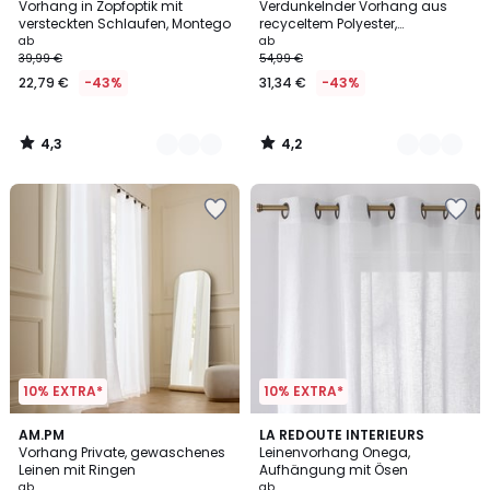
/ 5
/ 5
Vorhang in Zopfoptik mit
Verdunkelnder Vorhang aus
Farben
Farben
versteckten Schlaufen, Montego
recyceltem Polyester,
Kräuselgalon und Wave,
ab
ab
SELECT
39,99 €
54,99 €
22,79 €
-43%
31,34 €
-43%
4,3
4,2
/
/
5
5
10% EXTRA*
10% EXTRA*
4,4
4,2
11
AM.PM
4
LA REDOUTE INTERIEURS
/ 5
/ 5
Vorhang Private, gewaschenes
Leinenvorhang Onega,
Farben
Farben
Leinen mit Ringen
Aufhängung mit Ösen
ab
ab