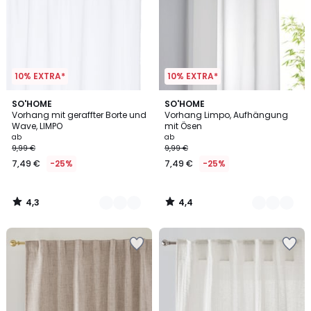
10% EXTRA*
10% EXTRA*
4,3
4,4
2
SO'HOME
2
SO'HOME
/ 5
/ 5
Vorhang mit geraffter Borte und
Vorhang Limpo, Aufhängung
Farben
Farben
Wave, LIMPO
mit Ösen
ab
ab
9,99 €
9,99 €
7,49 €
-25%
7,49 €
-25%
4,3
4,4
/
/
5
5