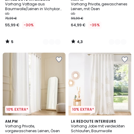
/
/ 5
Vorhang Vottage aus
Vorhang Private, gewaschenes
Farben
Farben
5
Baumwolle/Leinen in Vichykaro,
Leinen, mit Ösen
Ösen
ab
ab
79,99 €
99,99 €
55,99 €
-30%
64,99 €
-35%
5
4,3
/
/
5
5
10% EXTRA*
10% EXTRA*
4,3
4,8
11
AM.PM
LA REDOUTE INTERIEURS
/ 5
/ 5
Vorhang Private,
Vorhang Jobe mit verdeckten
Farben
vorgewaschenes Leinen, Ösen
Schlaufen, Baumwolle