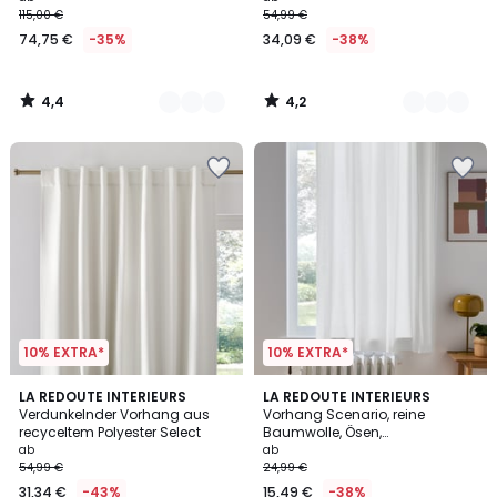
115,00 €
54,99 €
74,75 €
-35%
34,09 €
-38%
4,4
4,2
/
/
5
5
10% EXTRA*
10% EXTRA*
4,1
4,3
2
LA REDOUTE INTERIEURS
6
LA REDOUTE INTERIEURS
/ 5
/ 5
Verdunkelnder Vorhang aus
Vorhang Scenario, reine
Farben
Farben
recyceltem Polyester Select
Baumwolle, Ösen,
heizungsgeeignet
ab
ab
54,99 €
24,99 €
31,34 €
-43%
15,49 €
-38%