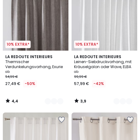
10% EXTRA*
10% EXTRA*
4,4
3,9
3
LA REDOUTE INTERIEURS
6
LA REDOUTE INTERIEURS
/ 5
/ 5
Thermischer
Leinen-Siebdruckvorhang, mit
Farben
Farben
Verdunkelungsvorhang, Exurie
Kräuselgalon oder Wave, ELBA
ab
ab
54,99 €
99,99 €
27,49 €
-50%
57,99 €
-42%
4,4
3,9
/
/
5
5