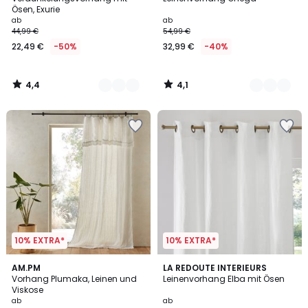
Farben
Farben
Ösen, Exurie
ab
ab
44,99 €
54,99 €
22,49 €
-50%
32,99 €
-40%
4,4
4,1
/
/
5
5
10% EXTRA*
10% EXTRA*
4,1
4,1
2
AM.PM
4
LA REDOUTE INTERIEURS
/ 5
/ 5
Vorhang Plumaka, Leinen und
Leinenvorhang Elba mit Ösen
Farben
Farben
Viskose
ab
ab