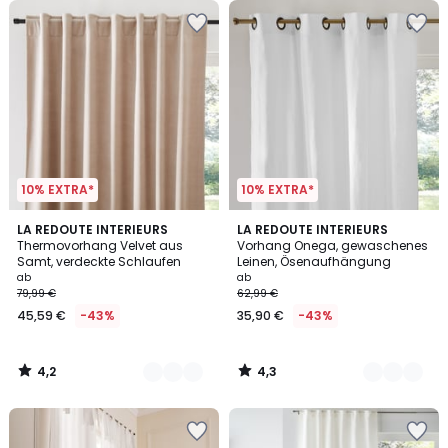
10% EXTRA*
10% EXTRA*
4,2
4,3
8
LA REDOUTE INTERIEURS
12
LA REDOUTE INTERIEURS
/ 5
/ 5
Thermovorhang Velvet aus
Vorhang Onega, gewaschenes
Farben
Farben
Samt, verdeckte Schlaufen
Leinen, Ösenaufhängung
ab
ab
79,99 €
62,99 €
45,59 €
-43%
35,90 €
-43%
4,2
4,3
/
/
5
5