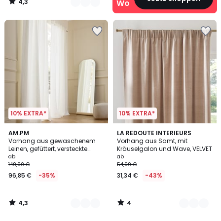
4,3
Wohn‑Deals
/
5
10% EXTRA*
10% EXTRA*
4,3
4
11
AM.PM
7
LA REDOUTE INTERIEURS
/ 5
/
Vorhang aus gewaschenem
Vorhang aus Samt, mit
Farben
Farben
5
Leinen, gefüttert, versteckte
Kräuselgalon und Wave, VELVET
Pfoten, Private
ab
ab
149,00 €
54,99 €
96,85 €
-35%
31,34 €
-43%
4,3
4
/
/
5
5