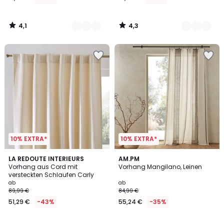
4,1
4,3
/
/
5
5
10% EXTRA*
10% EXTRA*
4,8
3,8
5
LA REDOUTE INTERIEURS
AM.PM
/ 5
/ 5
Vorhang aus Cord mit
Vorhang Mangilano, Leinen
Farben
versteckten Schlaufen Carly
ab
ab
89,99 €
84,99 €
51,29 €
-43%
55,24 €
-35%