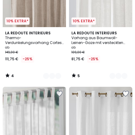
10% EXTRA*
10% EXTRA*
4
5
2
LA REDOUTE INTERIEURS
2
LA REDOUTE INTERIEURS
/
/
Thermo-
Vorhang aus Baumwoll-
Farben
Farben
5
5
Verdunkelungsvorhang Cortes,
Leinen-Gaze mit versteckten
verdeckte Schlaufen
Pfoten, ELKI
ab
ab
149,00 €
109,00 €
111,75 €
-25%
81,75 €
-25%
4
5
/
/
5
5