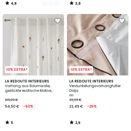
4,8
3,8
/
/
5
5
10% EXTRA*
10% EXTRA*
5
2,9
LA REDOUTE INTERIEURS
LA REDOUTE INTERIEURS
/
/ 5
Vorhang aus Baumwolle,
Verdunkelungsvorhangfutter
5
gestickte exotische Motive,
Dolja
versteckte Pfoten, NIZAR
ab
109,00 €
29,99 €
54,50 €
-50%
22,49 €
-25%
5
2,9
/
/
5
5