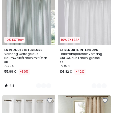
10% EXTRA*
10% EXTRA*
4,8
2
LA REDOUTE INTERIEURS
3
LA REDOUTE INTERIEURS
/ 5
Vorhang Cottage aus
Halbtransparenter Vorhang
Farben
Farben
Baumwolle/Leinen mit Ösen
ONEGA, aus Leinen, grosse
Breite, mit Kräuselborte oder
ab
ab
Wave-Faltung
79,99 €
179,00 €
55,99 €
-30%
103,82 €
-42%
4,8
/
5