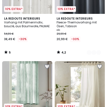
10% EXTRA*
10% EXTRA*
5
4,2
LA REDOUTE INTERIEURS
2
LA REDOUTE INTERIEURS
/
/ 5
Vorhang mit Palmenmotiv,
Fleece-Thermovorhang mit
Farben
5
bouclé, aus Baumwolle, PALMAE
Ösen, Tobison
ab
54,99 €
29,99 €
38,49 €
-30%
20,99 €
-30%
5
4,2
/
/
5
5
10% EXTRA*
10% EXTRA*