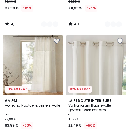
79,99 €
99,99 €
67,99 €
-15%
74,99 €
-25%
4,1
4,1
/
/
5
5
10% EXTRA*
10% EXTRA*
4,2
4,1
3
AM.PM
3
LA REDOUTE INTERIEURS
/ 5
/ 5
Vorhang Noctuelle, Leinen-Voile
Vorhang uni Baumwolle
Farben
Farben
gezopft Ösen Panama
ab
ab
79,99 €
44,99 €
63,99 €
-20%
22,49 €
-50%