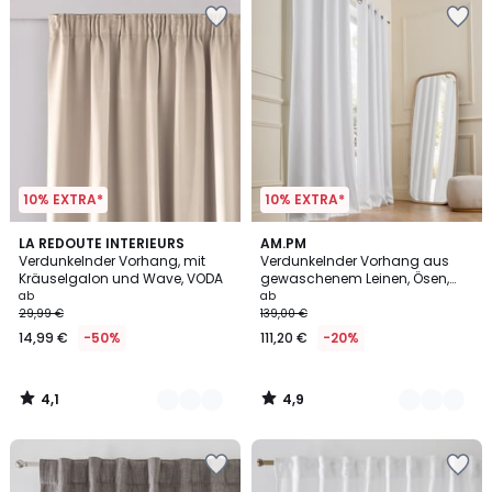
10% EXTRA*
10% EXTRA*
4,1
4,9
7
LA REDOUTE INTERIEURS
10
AM.PM
/ 5
/ 5
Verdunkelnder Vorhang, mit
Verdunkelnder Vorhang aus
Farben
Farben
Kräuselgalon und Wave, VODA
gewaschenem Leinen, Ösen,
Private
ab
ab
29,99 €
139,00 €
14,99 €
-50%
111,20 €
-20%
4,1
4,9
/
/
5
5