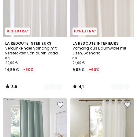
10% EXTRA*
10% EXTRA*
3,9
4,1
6
LA REDOUTE INTERIEURS
10
LA REDOUTE INTERIEURS
/ 5
/ 5
Verdunkelnder Vorhang mit
Vorhang aus Baumwolle mit
Farben
Farben
versteckten Schlaufen Voda
Ösen, Scenario
ab
ab
29,99 €
24,99 €
14,99 €
-50%
9,99 €
-60%
3,9
4,1
/
/
5
5