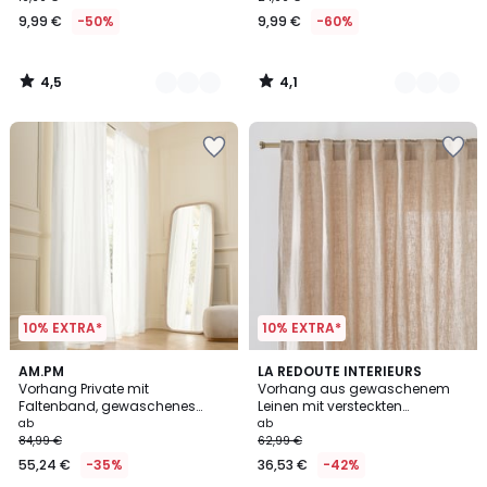
9,99
9,99 €
-50%
9,99 €
-60%
€
Statt
19,99
4,5
4,1
€
/
/
5
5
50%
Rabatt
angewendet.
10% EXTRA*
10% EXTRA*
3,8
4,3
11
AM.PM
12
LA REDOUTE INTERIEURS
/ 5
/ 5
Vorhang Private mit
Vorhang aus gewaschenem
Farben
Farben
Faltenband, gewaschenes
Leinen mit versteckten
Leinen
Schlaufen, Onega
ab
ab
84,99 €
62,99 €
55,24 €
-35%
36,53 €
-42%