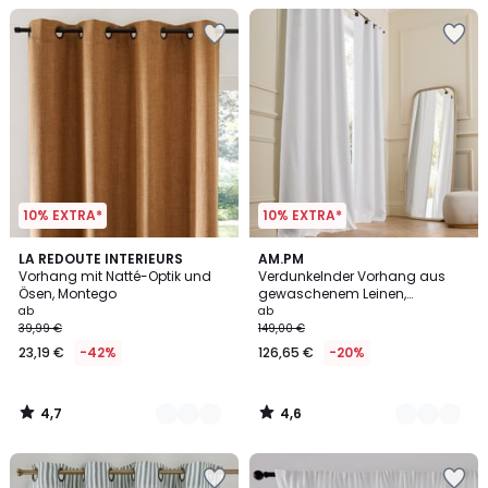
10% EXTRA*
10% EXTRA*
4,7
4,6
4
LA REDOUTE INTERIEURS
11
AM.PM
/ 5
/ 5
Vorhang mit Natté-Optik und
Verdunkelnder Vorhang aus
Farben
Farben
Ösen, Montego
gewaschenem Leinen,
Lederschlaufen, Private
ab
ab
39,99 €
149,00 €
23,19 €
-42%
126,65 €
-20%
4,7
4,6
/
/
5
5