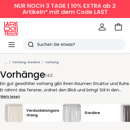
NUR NOCH 3 TAGE | 10% EXTRA ab 2
Artikeln* mit dem Code LAST
Zum
Ware
La
Redoute
Menü
Suchen
Zuletzt
...
angesehen
Vorhang, Gardine
Vorhang
Vorhänge
Artikel
143
Ein gut gewählter vorhang gibt Ihren Räumen Struktur und Ruhe.
Er rahmt das fenster, ordnet den Blick und bringt Stil in den
Alltag. Bei La Redoute finden Sie gardinen und vorhange in
Mehr lesen
vielen variationen, die sich leicht in bestehende Einrichtungen
einfügen. Ob transparent, halbtransparent oder blickdicht - Sie
Verdunkelungsvo
Gardine
entscheiden, wie offen oder geschlossen ein Raum wirken soll.
rhang
Der richtige stoff macht den Unterschied. Glatte oder weich
fallende stoffe beeinflussen den Gesamteindruck und lassen