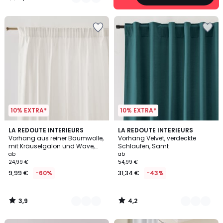
/
5
10% EXTRA*
10% EXTRA*
3,9
4,2
10
LA REDOUTE INTERIEURS
10
LA REDOUTE INTERIEURS
/ 5
/ 5
Vorhang aus reiner Baumwolle,
Vorhang Velvet, verdeckte
Farben
Farben
mit Kräuselgalon und Wave,
Schlaufen, Samt
Scenario
ab
ab
24,99 €
54,99 €
9,99 €
-60%
31,34 €
-43%
3,9
4,2
/
/
5
5