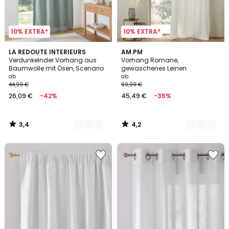
10% EXTRA*
10% EXTRA*
3,4
4,2
8
LA REDOUTE INTERIEURS
10
AM.PM
/ 5
/ 5
Verdunkelnder Vorhang aus
Vorhang Romane,
Farben
Farben
Baumwolle mit Ösen, Scenario
gewaschenes Leinen
ab
ab
44,99 €
69,99 €
26,09 €
-42%
45,49 €
-35%
3,4
4,2
/
/
5
5