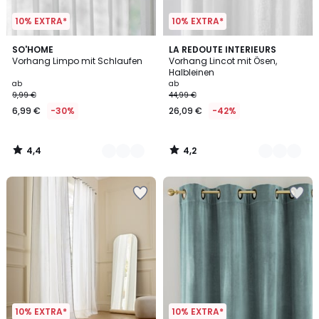
10% EXTRA*
10% EXTRA*
4,4
4,2
2
SO'HOME
6
LA REDOUTE INTERIEURS
/ 5
/ 5
Vorhang Limpo mit Schlaufen
Vorhang Lincot mit Ösen,
Farben
Farben
Halbleinen
ab
ab
9,99 €
44,99 €
6,99 €
-30%
26,09 €
-42%
4,4
4,2
/
/
5
5
10% EXTRA*
10% EXTRA*