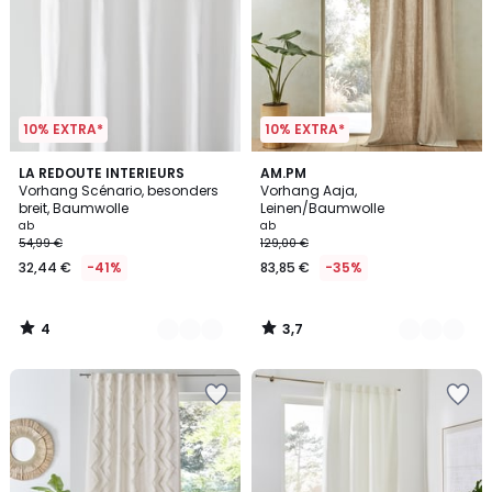
10% EXTRA*
10% EXTRA*
4
3,7
4
LA REDOUTE INTERIEURS
3
AM.PM
/
/ 5
Vorhang Scénario, besonders
Vorhang Aaja,
Farben
Farben
5
breit, Baumwolle
Leinen/Baumwolle
ab
ab
54,99 €
129,00 €
32,44 €
-41%
83,85 €
-35%
4
3,7
/
/
5
5