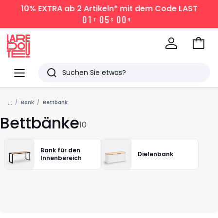
10% EXTRA
ab 2 Artikeln* mit dem Code LAST
0
1
0
5
0
0
T
S
M
Zum
Ware
La
Redoute
Menü
Suchen
Zuletzt
...
angesehen
Bank
Bettbank
Bettbänke
Artikel
10
Bank für den
Dielenbank
Innenbereich