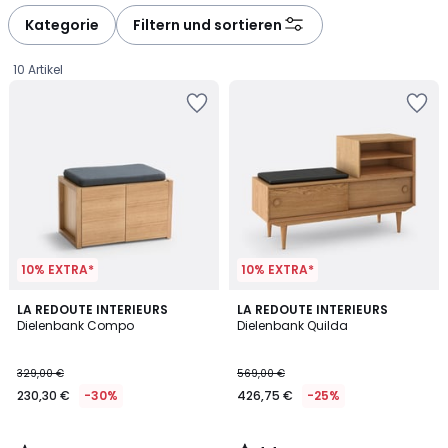
Kategorie
Filtern und sortieren
10 Artikel
10% EXTRA*
10% EXTRA*
4,5
4,4
LA REDOUTE INTERIEURS
LA REDOUTE INTERIEURS
/ 5
/ 5
Dielenbank Compo
Dielenbank Quilda
230,30
329,00 €
569,00 €
€
230,30 €
-30%
426,75 €
-25%
Statt
329,00
€