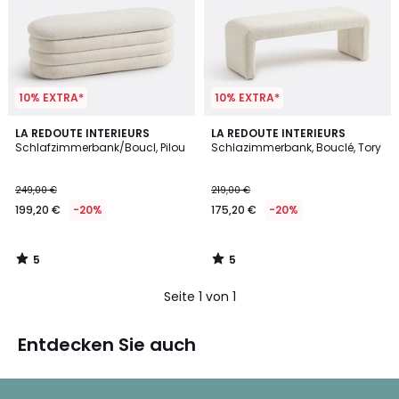
10% EXTRA*
10% EXTRA*
5
5
LA REDOUTE INTERIEURS
LA REDOUTE INTERIEURS
/
/
Schlafzimmerbank/Boucl, Pilou
Schlazimmerbank, Bouclé, Tory
5
5
249,00 €
219,00 €
199,20 €
-20%
175,20 €
-20%
5
5
/
/
5
5
Seite 1 von 1
Entdecken Sie auch