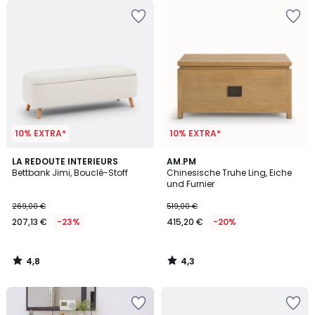
10% EXTRA*
10% EXTRA*
4,8
4,3
LA REDOUTE INTERIEURS
AM.PM
/ 5
/ 5
Bettbank Jimi, Bouclé-Stoff
Chinesische Truhe Ling, Eiche
und Furnier
269,00 €
519,00 €
207,13 €
-23%
415,20 €
-20%
4,8
4,3
/
/
5
5