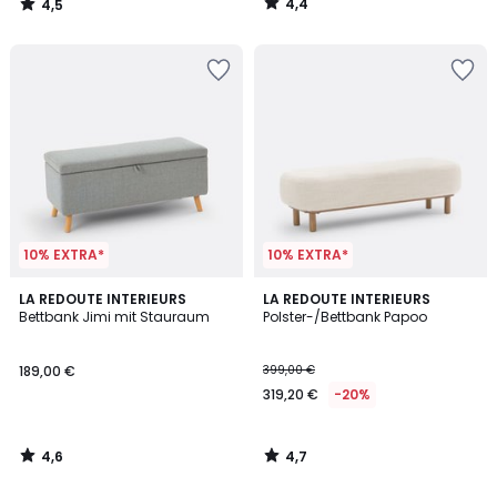
4,4
4,5
30%
/
/
5
5
Rabatt
angewendet.
10% EXTRA*
10% EXTRA*
4,6
4,7
LA REDOUTE INTERIEURS
LA REDOUTE INTERIEURS
/ 5
/ 5
Bettbank Jimi mit Stauraum
Polster-/Bettbank Papoo
189,00 €
399,00 €
319,20 €
-20%
4,6
4,7
/
/
5
5