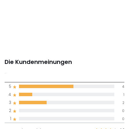
Die Kundenmeinungen
4,3
5
4
(7)
Durchnschnitt in
4
1
allen Sprachen
3
2
2
0
Meinungen 100% zertifiziert,
1
0
Unsere Engagement
Wert des
5
4
4,1