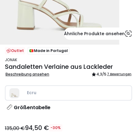
Ähnliche Produkte ansehen
Outlet
Made in Portugal
JONAK
Sandaletten Verlaine aus Lackleder
Beschreibung ansehen
4,3
/5
7 Bewertungen
Ecru
Größentabelle
94,50
94,50 €
€
135,00 €
-30%
Statt