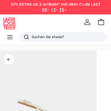
10% EXTRA
ab 2 Artikeln* mit dem Code LAST
0
0
1
3
3
5
T
S
M
Zum
Ware
La
Redoute
Menü
Suchen
Zuletzt
angesehen
Artikel