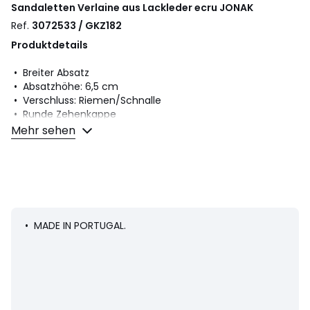
Sandaletten Verlaine aus Lackleder ecru
JONAK
Ref.
3072533 / GKZ182
Produktdetails
• Breiter Absatz
• Absatzhöhe: 6,5 cm
• Verschluss: Riemen/Schnalle
• Runde Zehenkappe
Mehr sehen
Material und Pflege
• Obermaterial: 100% Leder
• Futter: 100% Leder
• Innensohle: 100% Leder
• Laufsohle: 100% Elastomer
• MADE IN PORTUGAL.
Farbe:
Ecru
Größe
40