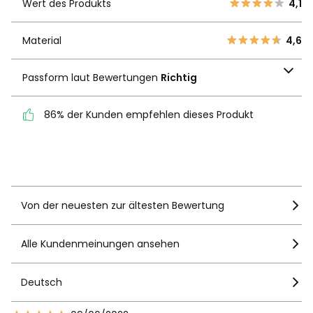
Produkts
Wert des Produkts
4,1
4
1
3
2
Material
4,6
Material
4,6
2
0
Passform laut
1
0
Passform laut Bewertungen
Richtig
Bewertungen
Richtig
86% der Kunden empfehlen dieses Produkt
86% der Kunden
empfehlen dieses Produkt
Details anzeigen
Von der neuesten zur ältesten Bewertung
Alle Kundenmeinungen ansehen
Deutsch