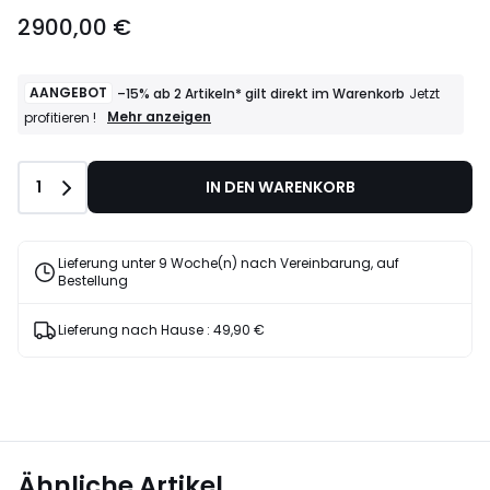
2900,00 €
AANGEBOT
–15% ab 2 Artikeln* gilt direkt im Warenkorb
Jetzt
AANGEBOT
Mehr anzeigen
profitieren !
–
15%
ab
Anzahl
1
IN DEN WARENKORB
2
Artikeln*
gilt
direkt
Lieferung unter 9 Woche(n) nach Vereinbarung, auf
im
Bestellung
Warenkorb
Jetzt
profitieren
Lieferung nach Hause :
49,90 €
!
Ähnliche Artikel