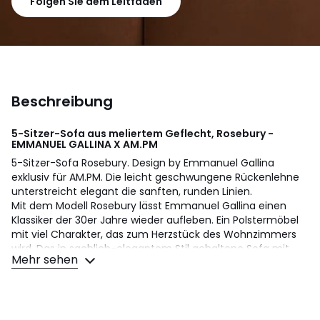
Folgen Sie dem Leitfaden
Beschreibung
5-Sitzer-Sofa aus meliertem Geflecht, Rosebury -
EMMANUEL GALLINA X AM.PM
5-Sitzer-Sofa Rosebury. Design by Emmanuel Gallina
exklusiv für AM.PM. Die leicht geschwungene Rückenlehne
unterstreicht elegant die sanften, runden Linien.
Mit dem Modell Rosebury lässt Emmanuel Gallina einen
Klassiker der 30er Jahre wieder aufleben. Ein Polstermöbel
mit viel Charakter, das zum Herzstück des Wohnzimmers
wird. Das in sachlich-elegantem Stil gehaltene Sofa mit
Mehr sehen
den schönen runden Formen bietet eine grosszügige und
bequeme Sitzfläche.
Sitzpolsterung: Fest
Rückenpolsterung: Fest