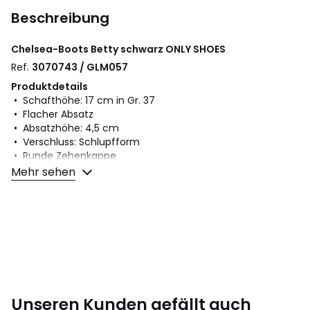
Beschreibung
Chelsea-Boots Betty schwarz
ONLY SHOES
Ref.
3070743 / GLM057
Produktdetails
• Schafthöhe: 17 cm in Gr. 37
• Flacher Absatz
• Absatzhöhe: 4,5 cm
• Verschluss: Schlupfform
• Runde Zehenkappe
Mehr sehen
Material und Pflege
• Obermaterial: 80% Polyurethan, 20% Polyester
• Futter: 90% Polyester, 10% PU
• Innensohle: 100% PU
• Laufsohle: 100% Gummi
Farbe:
Schwarz
Unseren Kunden gefällt auch
Größe
37, 40, 41