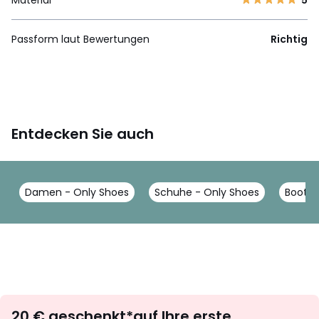
Passform laut Bewertungen
Richtig
Entdecken Sie auch
Damen - Only Shoes
Schuhe - Only Shoes
Boots,
Newsletter
20 € geschenkt*auf Ihre erste