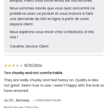
Bonjour, merci vous votre retour sur vos bottines.
Nous sommes navrés que vous ayez rencontré ce
problème avec ce produit et vous invitons à faire
une demande de SAV en ligne à partir de votre
espace client.
Nous espérons vous revoir chez La Redoute, à très
vite !
Caroline, Service Client
15/10/2024
Too chunky and not comfortable
They are really chunky and feel heavy on. Quality is also
not great. Seem true to size. I wasn’t happy with the look so
have returned.
Jo Ch
, Romsey
Verifizierter Käufer
Besitzdauer 1 Woche