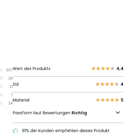
Wert des Produkts
4,4
307
28
Stil
4
21
7
Material
5
24
Passform laut Bewertungen
Richtig
91% der Kunden empfehlen dieses Produkt