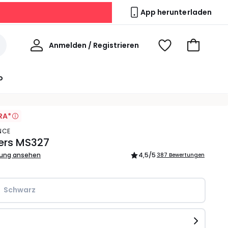
App herunterladen
Willkommen
Anmelden / Registrieren
Voir
Zum
ma
Warenkor
wishlist
o
RA*
NCE
ers MS327
bung ansehen
4,5
/5
387 Bewertungen
Schwarz
e