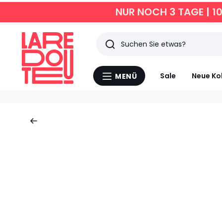
NUR NOCH 3 TAGE | 1
Suchen
Zuletzt
Sale
Neue Ko
MENÜ
Menü
angesehen
La
Redoute
Artikel