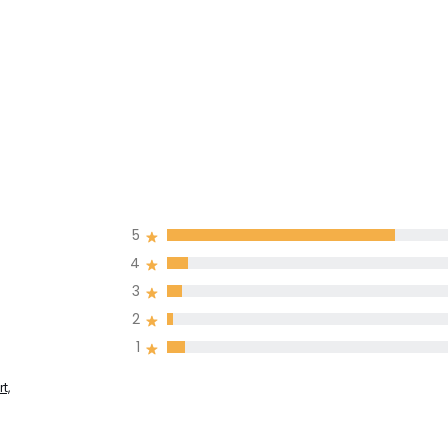
5
4
3
2
1
t,