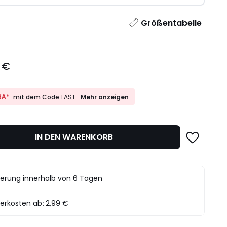
l
Größentabelle
 €
10%
RA*
Mehr anzeigen
mit dem Code
LAST
EXTRA*
mit
dem
Code
IN DEN WARENKORB
LAST
ferung innerhalb von 6 Tagen
ferkosten ab
:
2,99 €