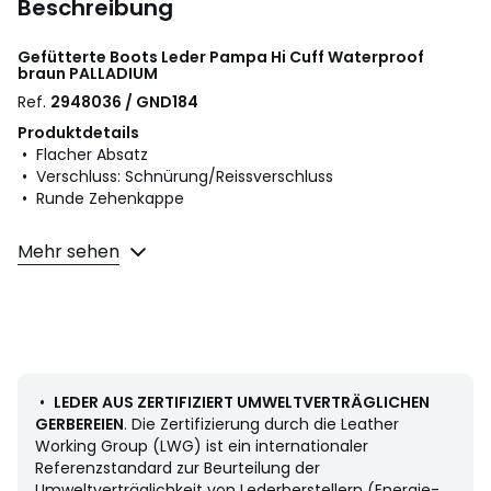
Beschreibung
Gefütterte Boots Leder Pampa Hi Cuff Waterproof
braun
PALLADIUM
Ref.
2948036 / GND184
Produktdetails
• Flacher Absatz
• Verschluss: Schnürung/Reissverschluss
• Runde Zehenkappe
Material und Pflege
Mehr sehen
• Obermaterial: 100% Leder
• Futter: 100% Textil
• Innensohle: 100% Polyester
• Laufsohle: 50% EVA, 50% Gummi
•
LEDER AUS ZERTIFIZIERT UMWELTVERTRÄGLICHEN
GERBEREIEN
. Die Zertifizierung durch die Leather
Working Group (LWG) ist ein internationaler
Datenblatt zu den Umwelteigenschaften des Produkts
Referenzstandard zur Beurteilung der
• Herstellungsort (Nähen, Anfertigung, Finish): Vietnam
Umweltverträglichkeit von Lederherstellern (Energie-