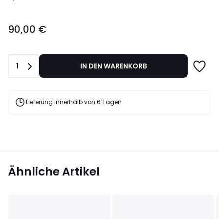
90,00
90,00 €
€.
Anzahl
1
IN DEN WARENKORB
Lieferung innerhalb von 6 Tagen
Ähnliche Artikel