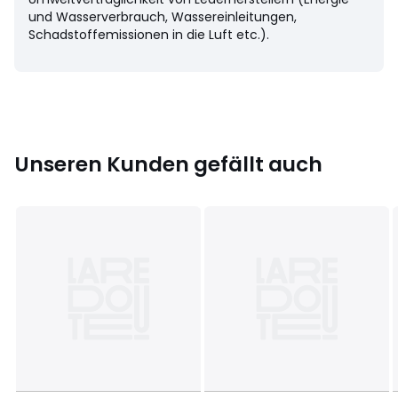
Letzte Aktualisierung der Angaben: 02/04/2026
und Wasserverbrauch, Wassereinleitungen,
Schadstoffemissionen in die Luft etc.).
Farbe:
Braun, Schwarz
Größe
28, 29, 30, 31, 32, 33, 34, 35
Unseren Kunden gefällt auch