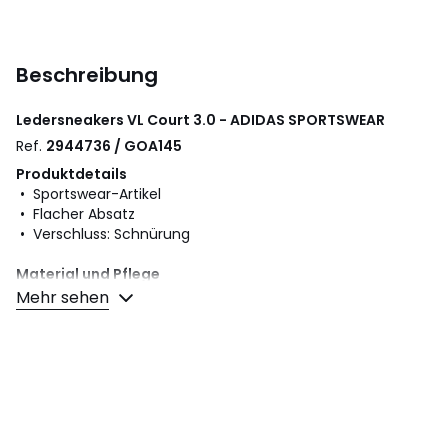
Beschreibung
Ledersneakers VL Court 3.0 - ADIDAS SPORTSWEAR
Ref.
2944736 / GOA145
Produktdetails
• Sportswear-Artikel
• Flacher Absatz
• Verschluss: Schnürung
Material und Pflege
• Obermaterial: 100% Leder
Mehr sehen
• Futter: 100% Textil
• Innensohle: 100% Textil
• Laufsohle: 100% Gummi
Farbe:
Schwarz/Weiss, Braun, Hellgrau/Weiss, Taupe
Größe
36, 37 1/3, 38, 39 1/3, 40