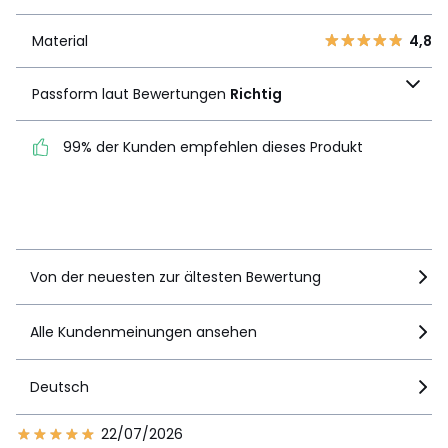
2
5
1
5
Material
4,8
Material
4,8
Passform laut
Passform laut Bewertungen
Richtig
Bewertungen
Richtig
99% der Kunden empfehlen dieses Produkt
99% der Kunden
empfehlen dieses Produkt
Details anzeigen
Von der neuesten zur ältesten Bewertung
Alle Kundenmeinungen ansehen
Deutsch
22/07/2026