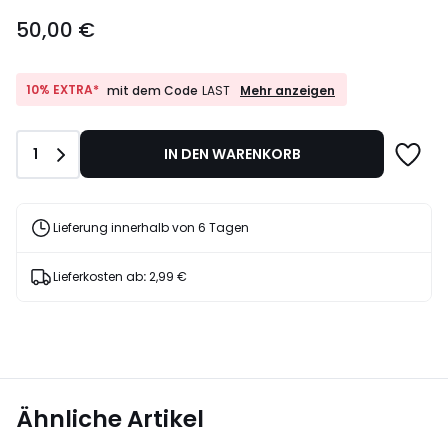
50,00
50,00 €
€.
10%
10% EXTRA*
Mehr anzeigen
mit dem Code
LAST
EXTRA*
mit
dem
Anzahl
1
IN DEN WARENKORB
Code
LAST
Lieferung innerhalb von 6 Tagen
Lieferkosten ab
:
2,99 €
Ähnliche Artikel