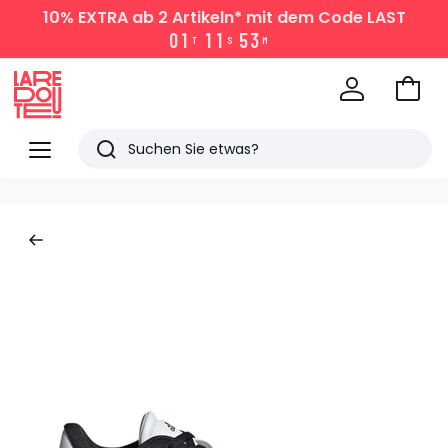
10% EXTRA
ab 2 Artikeln* mit dem Code LAST
0
1
1
1
5
3
T
S
M
Zum
Ware
La
Redoute
Menü
Suchen
Zuletzt
angesehen
Artikel