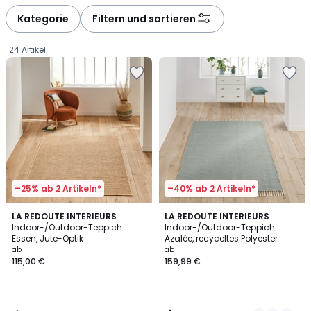
défiler
défiler
à
à
Kategorie
Filtern und sortieren
gauche
droite
24 Artikel
–25% ab 2 Artikeln*
–40% ab 2 Artikeln*
4,3
3,9
LA REDOUTE INTERIEURS
2
LA REDOUTE INTERIEURS
/ 5
/ 5
Indoor-/Outdoor-Teppich
Indoor-/Outdoor-Teppich
Farben
Essen, Jute-Optik
Azalée, recyceltes Polyester
Ab
ab
ab
115,00 €
159,99 €
115,00
€.