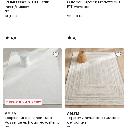
/ 5
/ 5
Läufer Essen in Jute-Optik,
Outdoor-Teppich Madotto aus
innen/aussen
PET, wendbar
ab
90,00 €
219,00 €
4,9
4,1
/
/
5
5
–15% ab 2 Artikeln*
4
4,7
AM.PM
AM.PM
/
/ 5
Teppich für den Innen- und
Teppich Chini, Indoor/Outdoor,
5
Aussenbereich aus recyceltem
geflochten
Polyester, NOURO
ab
ab