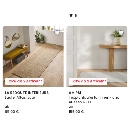
5
/
5
–25% ab 2 Artikeln*
–20% ab 2 Artikeln*
4,5
LA REDOUTE INTERIEURS
AM.PM
/ 5
Läufer Aftas, Jute
Teppichläufer für Innen- und
Aussen, RILKE
ab
ab
95,00 €
159,00 €