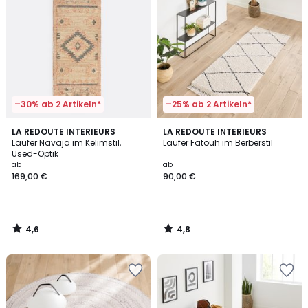
–30% ab 2 Artikeln*
–25% ab 2 Artikeln*
4,6
4,8
LA REDOUTE INTERIEURS
LA REDOUTE INTERIEURS
/ 5
/ 5
Läufer Navaja im Kelimstil,
Läufer Fatouh im Berberstil
Used-Optik
ab
ab
169,00 €
90,00 €
4,6
4,8
/
/
5
5