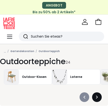
ANGEBOT
Bis zu 50% ab 2 Artikeln*
Zum
Ware
La
Redoute
Menü
Suchen
Zuletzt
...
angesehen
Gartendekoration
Outdoorteppich
Outdoorteppiche
Artikel
24
Outdoor-Kissen
Laterne
Précédent
Suivan
-
-