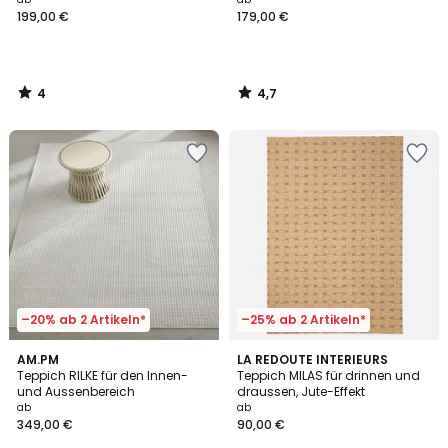
199,00 €
179,00 €
4
4,7
/
/
5
5
–20% ab 2 Artikeln*
–25% ab 2 Artikeln*
5
AM.PM
LA REDOUTE INTERIEURS
/
Teppich RILKE für den Innen-
Teppich MILAS für drinnen und
5
und Aussenbereich
draussen, Jute-Effekt
ab
ab
349,00 €
90,00 €