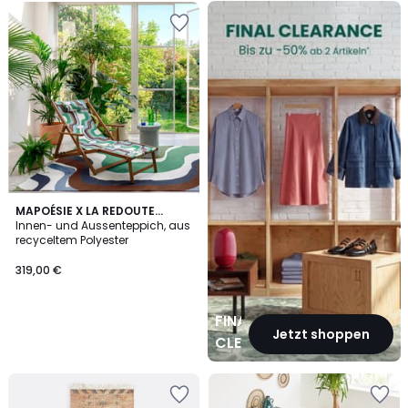
FINAL
CLEARANCE
MAPOÉSIE X LA REDOUTE
INTÉRIEURS
Innen- und Aussenteppich, aus
recyceltem Polyester
319,00 €
FINAL
Jetzt shoppen
CLEARANCE