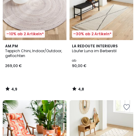
–10% ab 2 Artikeln*
–30% ab 2 Artikeln*
4,9
4,8
AM.PM
LA REDOUTE INTERIEURS
/ 5
/ 5
Teppich Chini, Indoor/Outdoor,
Läufer Luna im Berberstil
geflochten
ab
269,00 €
90,00 €
4,9
4,8
/
/
5
5