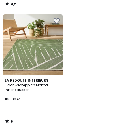
4,5
/
5
5
LA REDOUTE INTERIEURS
/
Flachwebteppich Mokoa,
5
innen/aussen
100,00 €
5
/
5