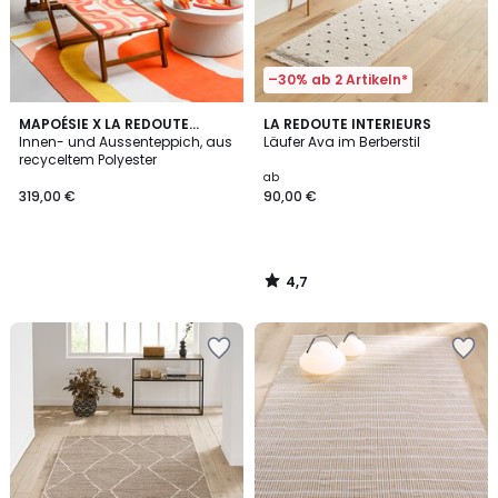
–30% ab 2 Artikeln*
4,7
MAPOÉSIE X LA REDOUTE
LA REDOUTE INTERIEURS
/ 5
INTÉRIEURS
Innen- und Aussenteppich, aus
Läufer Ava im Berberstil
recyceltem Polyester
ab
319,00 €
90,00 €
4,7
/
5