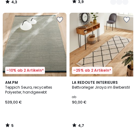
3,9
4,3
/
/
5
5
–10% ab 2 Artikeln*
–25% ab 2 Artikeln*
5
4,7
AM.PM
LA REDOUTE INTERIEURS
/
/ 5
Teppich Seura, recyceltes
Bettvorleger Jiraya im Berberstil
5
Polyester, handgewebt
ab
539,00 €
90,00 €
5
4,7
/
/
5
5