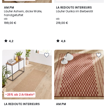
4,2
4,6
AM.PM
LA REDOUTE INTERIEURS
/ 5
/ 5
Läufer Ashwin, dicke Wolle,
Läufer Ourika im Berberstil
handgetuftet
ab
ab
199,00 €
219,00 €
4,2
4,6
/
/
5
5
–25% ab 2 Artikeln*
4,9
4,1
LA REDOUTE INTERIEURS
AM.PM