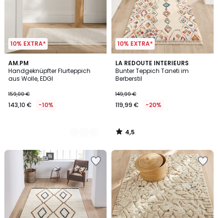
10% EXTRA*
10% EXTRA*
4,5
2
AM.PM
LA REDOUTE INTERIEURS
/ 5
Handgeknüpfter Flurteppich
Bunter Teppich Taneti im
Farben
aus Wolle, EDGI
Berberstil
159,00 €
149,99 €
143,10 €
-10%
119,99 €
-20%
4,5
/
5