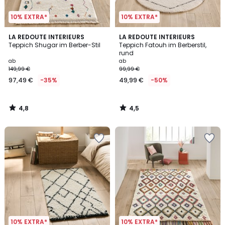
10% EXTRA*
10% EXTRA*
4,8
4,5
LA REDOUTE INTERIEURS
LA REDOUTE INTERIEURS
/ 5
/ 5
Teppich Shugar im Berber-Stil
Teppich Fatouh im Berberstil,
rund
ab
ab
149,99 €
99,99 €
97,49 €
-35%
49,99 €
-50%
4,8
4,5
/
/
5
5
10% EXTRA*
10% EXTRA*