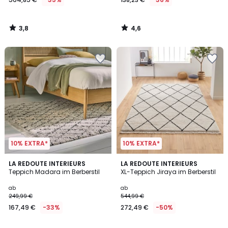
3,8
4,6
/
/
5
5
10% EXTRA*
10% EXTRA*
4,4
4,9
LA REDOUTE INTERIEURS
LA REDOUTE INTERIEURS
/ 5
/ 5
Teppich Madara im Berberstil
XL-Teppich Jiraya im Berberstil
ab
ab
249,99 €
544,99 €
167,49 €
-33%
272,49 €
-50%