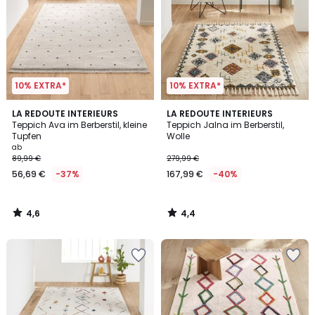
10% EXTRA*
10% EXTRA*
4,6
4,4
LA REDOUTE INTERIEURS
LA REDOUTE INTERIEURS
/ 5
/ 5
Teppich Ava im Berberstil, kleine
Teppich Jalna im Berberstil,
Tupfen
Wolle
ab
89,99 €
279,99 €
56,69 €
-37%
167,99 €
-40%
4,6
4,4
/
/
5
5