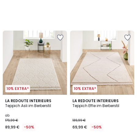
10% EXTRA*
10% EXTRA*
3,7
4,6
LA REDOUTE INTERIEURS
LA REDOUTE INTERIEURS
/ 5
/ 5
Teppich Asli im Berberstil
Teppich Effie im Berberstil
ab
179,99 €
139,99 €
89,99 €
-50%
69,99 €
-50%