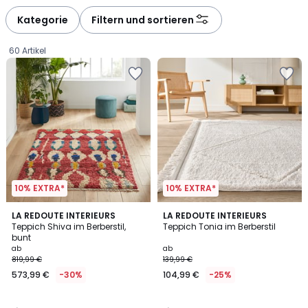
défiler
défiler
à
à
Kategorie
Filtern und sortieren
gauche
droite
60 Artikel
10% EXTRA*
10% EXTRA*
4,3
4,1
LA REDOUTE INTERIEURS
LA REDOUTE INTERIEURS
/ 5
/ 5
Teppich Shiva im Berberstil,
Teppich Tonia im Berberstil
bunt
Ab
ab
ab
819,99 €
139,99 €
573,99
573,99 €
-30%
104,99 €
-25%
€
Statt
819,99