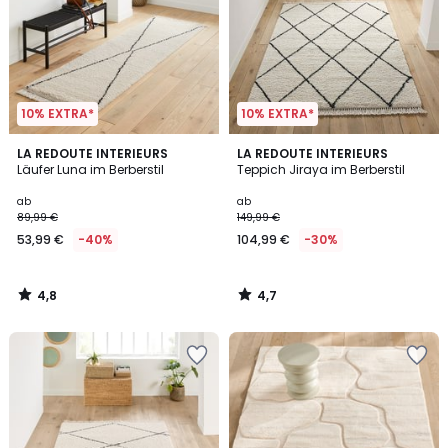
10% EXTRA*
10% EXTRA*
4,8
4,7
LA REDOUTE INTERIEURS
LA REDOUTE INTERIEURS
/ 5
/ 5
Läufer Luna im Berberstil
Teppich Jiraya im Berberstil
ab
ab
89,99 €
149,99 €
53,99 €
-40%
104,99 €
-30%
4,8
4,7
/
/
5
5