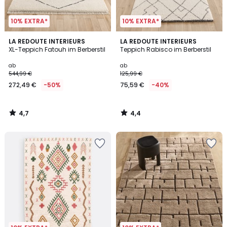
10% EXTRA*
10% EXTRA*
4,7
4,4
LA REDOUTE INTERIEURS
LA REDOUTE INTERIEURS
/ 5
/ 5
XL-Teppich Fatouh im Berberstil
Teppich Rabisco im Berberstil
ab
ab
544,99 €
125,99 €
272,49 €
-50%
75,59 €
-40%
4,7
4,4
/
/
5
5