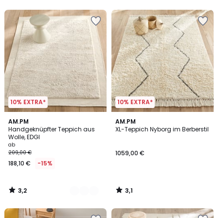
5
10% EXTRA*
10% EXTRA*
3,2
3,1
2
AM.PM
AM.PM
/ 5
/
Handgeknüpfter Teppich aus
XL-Teppich Nyborg im Berberstil
Farben
5
Wolle, EDGI
ab
209,00 €
1059,00 €
188,10 €
-15%
3,2
3,1
/
/
5
5