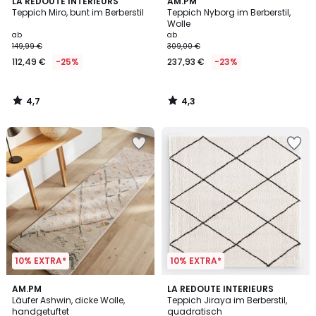
4,7
4,3
LA REDOUTE INTERIEURS
AM.PM
/ 5
/ 5
Teppich Miro, bunt im Berberstil
Teppich Nyborg im Berberstil,
Wolle
ab
ab
149,99 €
309,00 €
112,49 €
-25%
237,93 €
-23%
4,7
4,3
/
/
5
5
10% EXTRA*
10% EXTRA*
4,2
4,9
AM.PM
LA REDOUTE INTERIEURS
/ 5
/ 5
Läufer Ashwin, dicke Wolle,
Teppich Jiraya im Berberstil,
handgetuftet
quadratisch