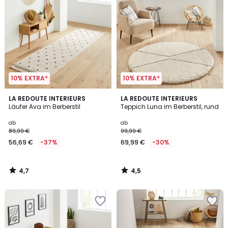
10% EXTRA*
10% EXTRA*
4,7
4,5
LA REDOUTE INTERIEURS
LA REDOUTE INTERIEURS
/ 5
/ 5
Läufer Ava im Berberstil
Teppich Luna im Berberstil, rund
ab
ab
89,99 €
99,99 €
56,69 €
-37%
69,99 €
-30%
4,7
4,5
/
/
5
5