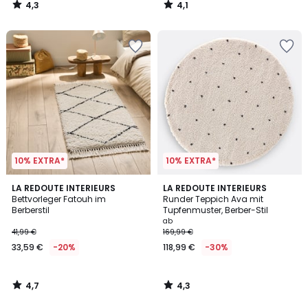
4,3
4,1
€
/
/
5
5
30%
Rabatt
angewendet.
10% EXTRA*
10% EXTRA*
4,7
4,3
LA REDOUTE INTERIEURS
LA REDOUTE INTERIEURS
/ 5
/ 5
Bettvorleger Fatouh im
Runder Teppich Ava mit
Berberstil
Tupfenmuster, Berber-Stil
ab
41,99 €
169,99 €
33,59 €
-20%
118,99 €
-30%
4,7
4,3
/
/
5
5