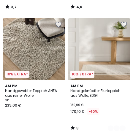
3,7
4,6
/
/
5
5
10% EXTRA*
10% EXTRA*
3
AM.PM
2
AM.PM
/
Handgewebter Teppich ANEA
Handgeknüpfter Flurteppich
Farben
5
aus reiner Wolle
aus Wolle, EDGI
ab
239,00 €
189,00 €
170,10 €
-10%
3
/