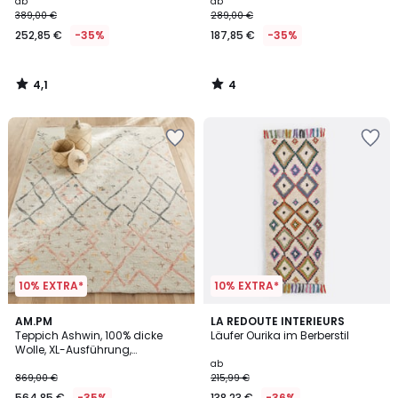
ab
ab
389,00 €
289,00 €
252,85 €
-35%
187,85 €
-35%
4,1
4
/
/
5
5
10% EXTRA*
10% EXTRA*
3,8
4,6
AM.PM
LA REDOUTE INTERIEURS
/ 5
/ 5
Teppich Ashwin, 100% dicke
Läufer Ourika im Berberstil
Wolle, XL-Ausführung,
handgetuftet
ab
869,00 €
215,99 €
564,85 €
-35%
138,23 €
-36%