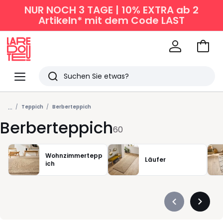
NUR NOCH 3 TAGE | 10% EXTRA ab 2
Artikeln* mit dem Code LAST
Zum
Ware
La
Redoute
Menü
Suchen
Zuletzt
...
angesehen
Teppich
Berberteppich
Berberteppich
Artikel
60
Wohnzimmertepp
Läufer
ich
Précédent
Suivan
-
-