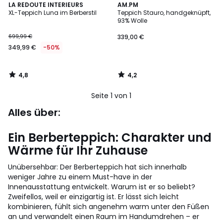
4,8
4,2
LA REDOUTE INTERIEURS
AM.PM
/ 5
/ 5
XL-Teppich Luna im Berberstil
Teppich Stauro, handgeknüpft,
93% Wolle
699,99 €
339,00 €
349,99 €
-50%
4,8
4,2
/
/
5
5
Seite 1 von 1
Alles über:
Ein Berberteppich: Charakter und
Wärme für Ihr Zuhause
Unübersehbar: Der Berberteppich hat sich innerhalb
weniger Jahre zu einem Must-have in der
Innenausstattung entwickelt. Warum ist er so beliebt?
Zweifellos, weil er einzigartig ist. Er lässt sich leicht
kombinieren, fühlt sich angenehm warm unter den Füßen
an und verwandelt einen Raum im Handumdrehen – er