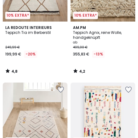
10% EXTRA*
10% EXTRA*
4,8
4,2
LA REDOUTE INTERIEURS
AM.PM
/ 5
/ 5
Teppich Tia im Berberstil
Teppich Agnix, reine Wolle,
handgeknüpft
ab
249,99 €
409,00 €
199,99 €
-20%
355,83 €
-13%
4,8
4,2
/
/
5
5