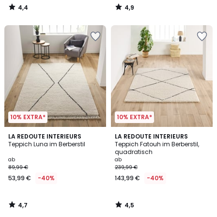
4,4
4,9
/
/
5
5
10% EXTRA*
10% EXTRA*
4,7
4,5
LA REDOUTE INTERIEURS
LA REDOUTE INTERIEURS
/ 5
/ 5
Teppich Luna im Berberstil
Teppich Fatouh im Berberstil,
quadratisch
ab
ab
89,99 €
239,99 €
53,99 €
-40%
143,99 €
-40%
4,7
4,5
/
/
5
5