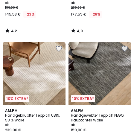
ab
ab
189,00 €
239,99 €
145,53 €
-23%
177,59 €
-26%
4,2
4,9
/
/
5
5
10% EXTRA*
10% EXTRA*
AM.PM
AM.PM
Handgeknüpfter Teppich UBIN,
Handgewebter Teppich PEGO,
58 % Wolle
Hauptanteil Wolle
ab
ab
239,00 €
159,00 €