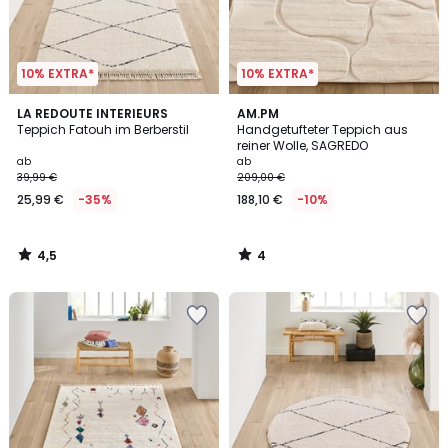
10% EXTRA*
10% EXTRA*
4,5
4
LA REDOUTE INTERIEURS
AM.PM
/ 5
/
Teppich Fatouh im Berberstil
Handgetufteter Teppich aus
5
reiner Wolle, SAGREDO
ab
ab
39,99 €
209,00 €
25,99 €
-35%
188,10 €
-10%
4,5
4
/
/
5
5