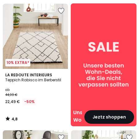
Unsere
Wohn‑Deals
10% EXTRA*
4,8
LA REDOUTE INTERIEURS
/ 5
Teppich Rabisco im Berberstil
ab
44,99 €
22,49 €
-50%
Unsere
Jeztz shoppen
4,8
Wohn‑Deals
/
5