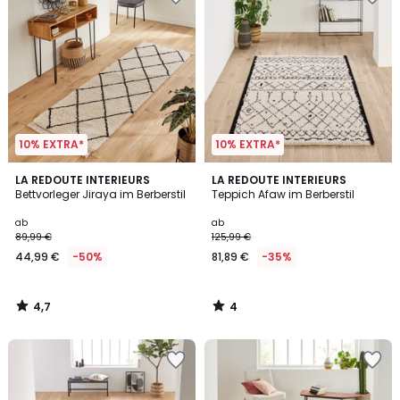
10% EXTRA*
10% EXTRA*
4,7
4
LA REDOUTE INTERIEURS
LA REDOUTE INTERIEURS
/ 5
/
Bettvorleger Jiraya im Berberstil
Teppich Afaw im Berberstil
5
ab
ab
89,99 €
125,99 €
44,99 €
-50%
81,89 €
-35%
4,7
4
/
/
5
5