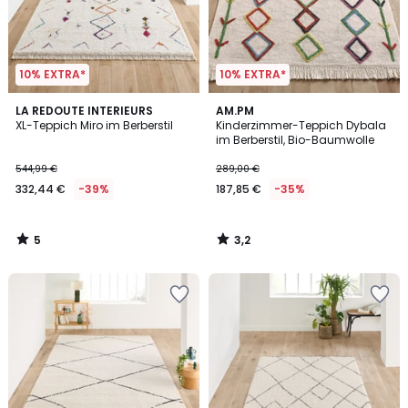
10% EXTRA*
10% EXTRA*
5
3,2
LA REDOUTE INTERIEURS
AM.PM
/
/ 5
XL-Teppich Miro im Berberstil
Kinderzimmer-Teppich Dybala
5
im Berberstil, Bio-Baumwolle
544,99 €
289,00 €
332,44 €
-39%
187,85 €
-35%
5
3,2
/
/
5
5