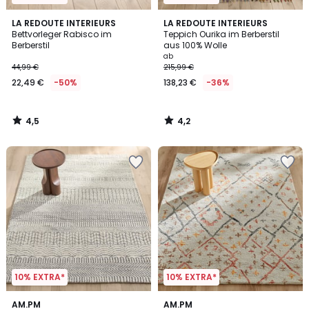
4,5
4,2
LA REDOUTE INTERIEURS
LA REDOUTE INTERIEURS
/ 5
/ 5
Bettvorleger Rabisco im
Teppich Ourika im Berberstil
Berberstil
aus 100% Wolle
ab
44,99 €
215,99 €
22,49 €
-50%
138,23 €
-36%
4,5
4,2
/
/
5
5
10% EXTRA*
10% EXTRA*
4,2
3,7
AM.PM
AM.PM