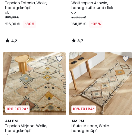
/ 5
/ 5
Teppich Fatonia, Wolle,
Wollteppich Ashwin,
handgeknüpft
handgetuftet und dick
ab
ab
309,00 €
259,00 €
216,30 €
-30%
168,35 €
-35%
4,2
3,7
/
/
5
5
10% EXTRA*
10% EXTRA*
4,1
4
AM.PM
AM.PM
/ 5
/
Teppich Mirjana, Wolle,
Läufer Mirjana, Wolle,
5
handgeknüpft
handgeknüpft