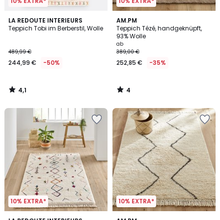
10% EXTRA*
10% EXTRA*
4,1
4
LA REDOUTE INTERIEURS
AM.PM
/ 5
/
Teppich Tobi im Berberstil, Wolle
Teppich Tézé, handgeknüpft,
5
93% Wolle
ab
489,99 €
389,00 €
244,99 €
-50%
252,85 €
-35%
4,1
4
/
/
5
5
10% EXTRA*
10% EXTRA*