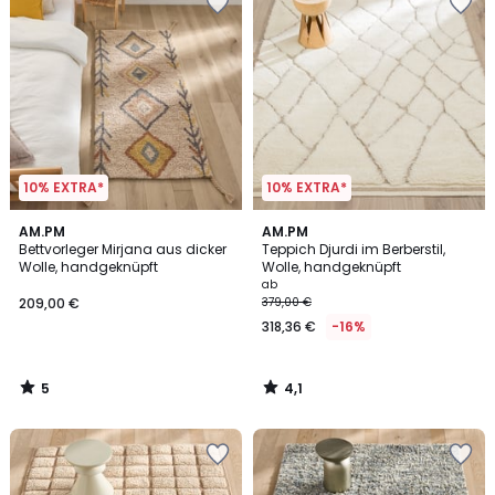
10% EXTRA*
10% EXTRA*
5
4,1
AM.PM
AM.PM
/
/ 5
Bettvorleger Mirjana aus dicker
Teppich Djurdi im Berberstil,
5
Wolle, handgeknüpft
Wolle, handgeknüpft
ab
209,00 €
379,00 €
318,36 €
-16%
5
4,1
/
/
5
5