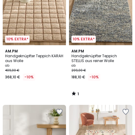
10% EXTRA*
10% EXTRA*
1
AM.PM
AM.PM
/
Handgeknüpfter Teppich KARAH
Handgeknüpfter Teppich
5
aus Wolle
STELLIS aus reiner Wolle
ab
ab
409,00 €
209,00 €
368,10 €
-10%
188,10 €
-10%
1
/
5