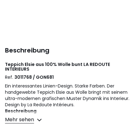
Beschreibung
Teppich Elsie aus 100% Wolle bunt
LA REDOUTE
INTERIEURS
Ref.
3011768 / GON681
Ein interessantes Linien-Design. Starke Farben. Der
handgewebte Teppich Elsie aus Wolle bringt mit seinem
ultra-modernen grafischen Muster Dynamik ins Interieur.
Design by La Redoute Intérieurs.
Beschreibung
• 100% Wolle
Mehr sehen
• 4000 g/m²
• Dicke: 1,5 cm
• Webart: Handgewebt