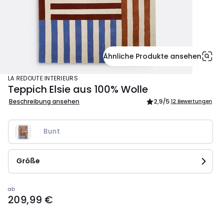
Ähnliche Produkte ansehen
LA REDOUTE INTERIEURS
Teppich Elsie aus 100% Wolle
Beschreibung ansehen
2,9
/5
12 Bewertungen
Bunt
Größe
Ab
ab
209,99 €
209,99
€.