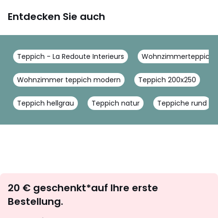
Entdecken Sie auch
Teppich - La Redoute Interieurs
Wohnzimmerteppich - 
Wohnzimmer teppich modern
Teppich 200x250
T
Teppich hellgrau
Teppich natur
Teppiche rund
Newsletter
20 € geschenkt*auf Ihre erste
abonnieren
Bestellung.