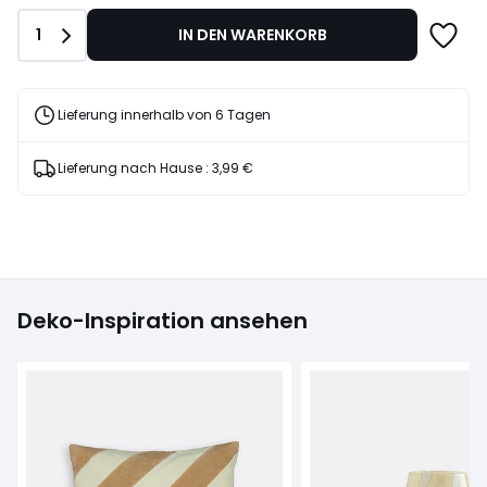
Anzahl
1
IN DEN WARENKORB
Lieferung innerhalb von 6 Tagen
Lieferung nach Hause :
3,99 €
Deko-Inspiration ansehen