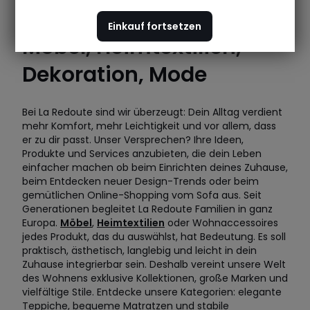
Einkauf fortsetzen
Möbel, Heimtextilien,
Dekoration, Mode
Bei La Redoute sind wir überzeugt: Dein Alltag verdient
mehr Komfort, mehr Leichtigkeit und vor allem, dass
er zu dir passt. Unser Versprechen? Ihre Ideen,
Produkte und Services anzubieten, die dein Leben
einfacher machen ob beim Einrichten deines Zuhause,
beim Entdecken neuer Design-Trends oder beim
gemütlichen Online-Shopping vom Sofa aus. Seit
Generationen begleitet La Redoute Familien in ganz
Europa.
Möbel
,
Heimtextilien
oder Wohnaccessoires
jedes Produkt, das du auswählst, hat Bedeutung. Es soll
praktisch, ästhetisch, langlebig und leicht in dein
Zuhause integrierbar sein. Deshalb vereint unsere Welt
des Wohnens exklusive Kollektionen, große Marken und
vielfältige Stile. Entdecke unsere Kategorien: elegante
Teppiche, bequeme Matratzen und stabile