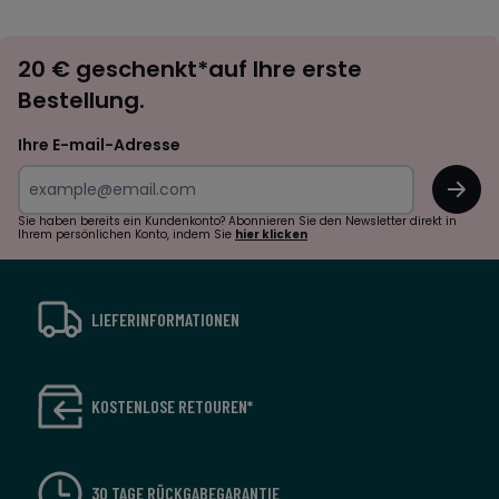
défiler
défile
à
à
Newsletter
gauche
droit
20 € geschenkt*auf Ihre erste
abonnieren
Bestellung.
Ihre E-mail-Adresse
OK
Sie haben bereits ein Kundenkonto? Abonnieren Sie den Newsletter direkt in
Ihrem persönlichen Konto, indem Sie
hier klicken
LIEFERINFORMATIONEN
KOSTENLOSE RETOUREN*
30 TAGE RÜCKGABEGARANTIE