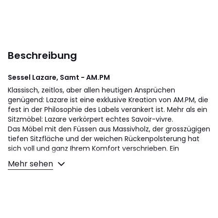
Beschreibung
Sessel Lazare, Samt - AM.PM
Klassisch, zeitlos, aber allen heutigen Ansprüchen
genügend: Lazare ist eine exklusive Kreation von AM.PM, die
fest in der Philosophie des Labels verankert ist. Mehr als ein
Sitzmöbel: Lazare verkörpert echtes Savoir-vivre.
Das Möbel mit den Füssen aus Massivholz, der grosszügigen
tiefen Sitzfläche und der weichen Rückenpolsterung hat
sich voll und ganz Ihrem Komfort verschrieben. Ein
Signature-Piece von AM.PM, hergestellt in Italien.
Mehr sehen
Sitzpolsterung: Ausgewogen
Rückenpolsterung: Weich
Sitzfläche: Normale Sitzhöhe und -tiefe
Beschreibung