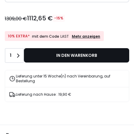
1112,65 €
1309,00 €
-15%
10%
10% EXTRA*
Mehr anzeigen
mit dem Code
LAST
EXTRA*
mit
dem
Anzahl
1
IN DEN WARENKORB
Code
LAST
Lieferung unter 15 Woche(n) nach Vereinbarung, auf
Bestellung
Lieferung nach Hause :
19,90 €