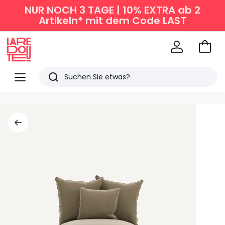
NUR NOCH 3 TAGE | 10% EXTRA ab 2
Artikeln* mit dem Code LAST
Zum
Ware
La
Redoute
Menü
Suchen
Zuletzt
angesehen
Artikel