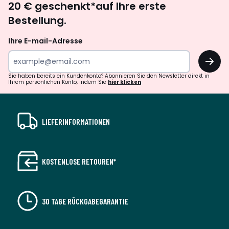
20 € geschenkt*auf Ihre erste
abonnieren
Herkunftsland : Europa, Tanne (Abies)
Bestellung.
Italien, Spanplatte
Europa, MDF
Ihre E-mail-Adresse
Brasilien, Sperrholz
OK
Masse und Gewicht der Sendung
1 Paket
Sie haben bereits ein Kundenkonto? Abonnieren Sie den Newsletter direkt in
• B. 108 x H. 68 x T. 107 cm, 31 kg
Ihrem persönlichen Konto, indem Sie
hier klicken
Farbe:
Aschbeige, Senfgelb, Gelbbraun
Größe
1-Sitzer
LIEFERINFORMATIONEN
KOSTENLOSE RETOUREN*
30 TAGE RÜCKGABEGARANTIE