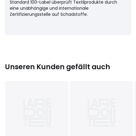
Größe
90C FR - 75C EU, 90D FR - 75D EU, 90E FR - 75E EU,
Standard 100-Label überprüft Textilprodukte durch
90F FR - 75F EU, 95C FR - 80C EU, 95D FR - 80D EU, 95E FR -
eine unabhängige und internationale
80E EU, 95F FR - 80F EU, 100C FR - 85C EU, 100D FR - 85D EU,
Zertifizierungsstelle auf Schadstoffe.
100E FR - 85E EU, 100F FR - 85F EU, 105C FR - 90C EU, 105D
FR - 90D EU, 105E FR - 90E EU, 110C FR - 95C EU, 110D FR -
95D EU
Unseren Kunden gefällt auch