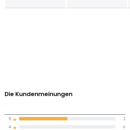
Die Kundenmeinungen
3,5
5
2
(4)
Durchnschnitt in
4
0