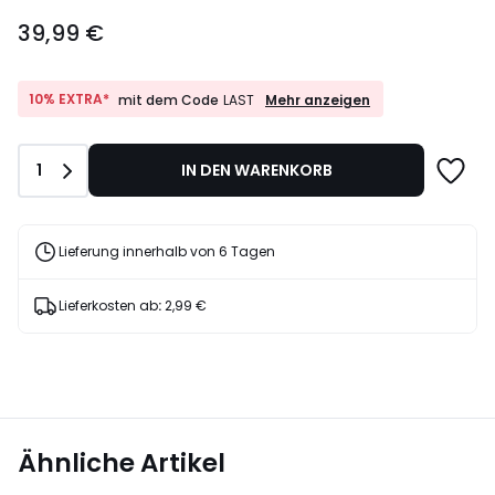
39,99
39,99 €
€.
10%
10% EXTRA*
Mehr anzeigen
mit dem Code
LAST
EXTRA*
mit
dem
Anzahl
1
IN DEN WARENKORB
Code
LAST
Lieferung innerhalb von 6 Tagen
Lieferkosten ab
:
2,99 €
Ähnliche Artikel