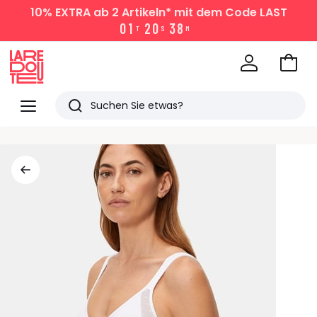
10% EXTRA
ab 2 Artikeln* mit dem Code LAST
0
1
2
0
3
8
T
S
M
Zum
Ware
La
Redoute
Menü
Suchen
Zuletzt
angesehen
Artikel