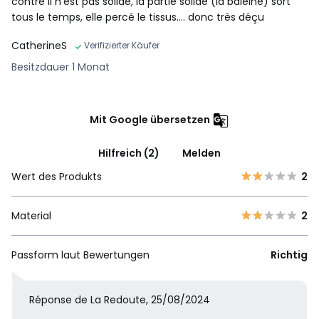
contre il n'est pas solide, la partie solide (la baleine) sort
tous le temps, elle percé le tissus.... donc très déçu
CatherineS
Verifizierter Käufer
Besitzdauer 1 Monat
Mit Google übersetzen
Hilfreich (2)
Melden
Wert des Produkts
2
Material
2
Passform laut Bewertungen
Richtig
Réponse de La Redoute, 25/08/2024