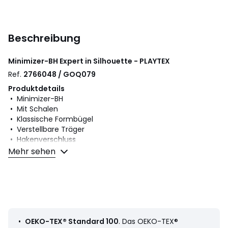
Beschreibung
Minimizer-BH Expert in Silhouette - PLAYTEX
Ref.
2766048 / GOQ079
Produktdetails
• Minimizer-BH
• Mit Schalen
• Klassische Formbügel
• Verstellbare Träger
• Hakenverschluss
Mehr sehen
Material und Pflege
• 76% Polyamid, 24% Elasthan
• Bitte beachten Sie die Pflegehinweise auf dem Etikett
Farbe:
Weiss, Nude, Schwarz
•
OEKO-TEX® Standard 100
. Das OEKO-TEX®