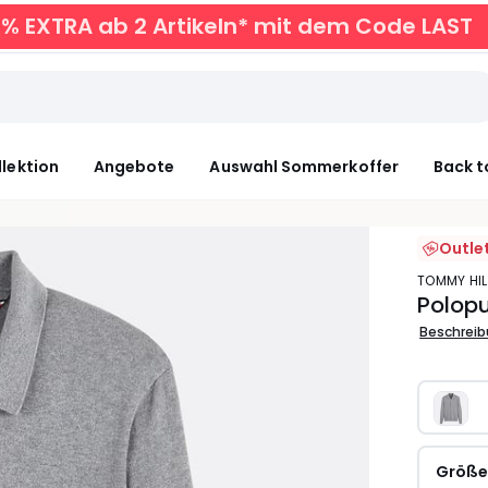
0% EXTRA ab 2 Artikeln* mit dem Code LAST
llektion
Angebote
Auswahl Sommerkoffer
Back t
Outle
TOMMY HI
Polop
Beschrei
Größ