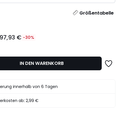
l
Größentabelle
97,93 €
-30%
IN DEN WARENKORB
det.
ferung innerhalb von 6 Tagen
ferkosten ab
:
2,99 €