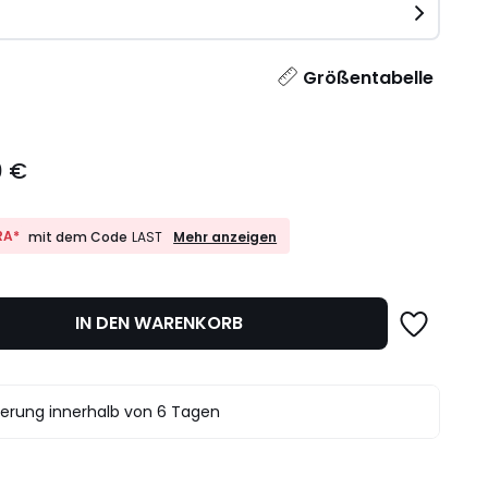
e
l
Größentabelle
0 €
10%
RA*
Mehr anzeigen
mit dem Code
LAST
EXTRA*
mit
dem
Code
IN DEN WARENKORB
LAST
ferung innerhalb von 6 Tagen