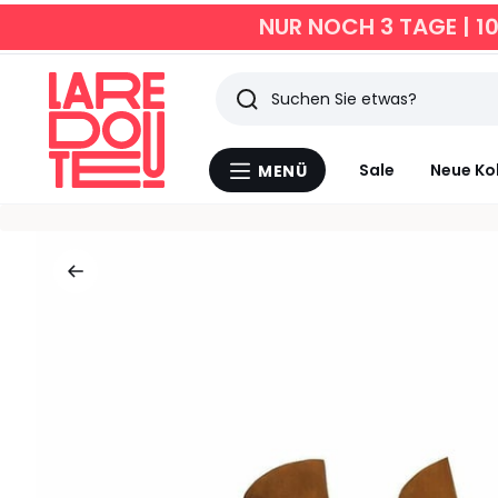
NUR NOCH 3 TAGE | 1
Suchen
Zuletzt
Sale
Neue Ko
MENÜ
Menü
angesehen
La
Redoute
Artikel