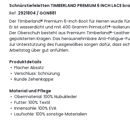
Schnürstiefeletten TIMBERLAND PREMIUM 6 INCH LACE br
Ref.
2921804 / GON881
Der Timberland® Premium 6-Inch Boot für Herren wurde für 
Er ist wasserdicht und mit 400 Gramm PrimaLoft®-Isolierun
Der Oberschuh besteht aus Premium Timberland®-Leather 
gepolsterten Kragen. Das herausnehmbare Anti-Fatigue-Fu
zur Unterstützung des Fussgewölbes sorgen dafür, dass sic
Arbeitstag über gut anfühlen.
Produktdetails
• Flacher Absatz
• Verschluss: Schnürung
• Runde Zehenkappe
Material und Pflege
• Obermaterial: 100% Nubukleder
• Futter: 100% Textil
• Innensohle: 100% EVA
• Laufsohle: 100% sonstige Materialien