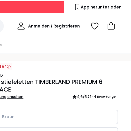
App herunterladen
Willkommen
Anmelden / Registrieren
Voir
Zum
ma
Warenkor
wishlist
o
RA*
ND
stiefeletten TIMBERLAND PREMIUM 6
LACE
bung ansehen
4,6
/5
2744 Bewertungen
Braun