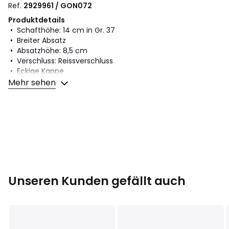
Ref.
2929961 / GON072
Produktdetails
• Schafthöhe: 14 cm in Gr. 37
• Breiter Absatz
• Absatzhöhe: 8,5 cm
• Verschluss: Reissverschluss
• Eckige Kappe
Mehr sehen
Material und Pflege
• Obermaterial: 100% PU
• Futter: 98% Polyamid, 2% PU
• Innensohle: 100% PU
• Laufsohle: 100% Gummi
Farbe:
Schwarz, Rot
Unseren Kunden gefällt auch
Größe
36, 37, 38, 39, 40, 41