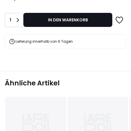
Anzahl
1
IN DEN WARENKORB
Lieferung innerhalb von 6 Tagen
Ähnliche Artikel