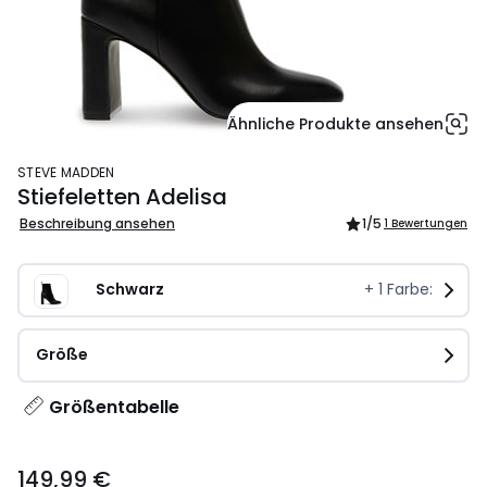
Ähnliche Produkte ansehen
STEVE MADDEN
Stiefeletten Adelisa
Beschreibung ansehen
1
/5
1 Bewertungen
Schwarz
+
1
Farbe:
Größe
Größentabelle
149,99
149,99 €
€.