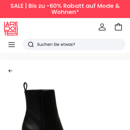
SALE | Bis zu -60% Rabatt auf Mode &
Wohnen*
Zum
Ware
La
Redoute
Menü
Suchen
Zuletzt
angesehen
Artikel