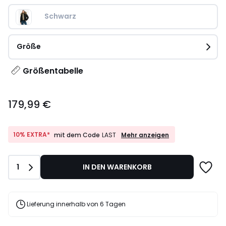
Schwarz
Größe
Größentabelle
179,99
179,99 €
€.
10%
10% EXTRA*
Mehr anzeigen
mit dem Code
LAST
EXTRA*
mit
dem
Anzahl
1
IN DEN WARENKORB
Code
LAST
Lieferung innerhalb von 6 Tagen