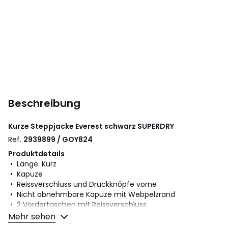
Beschreibung
Kurze Steppjacke Everest schwarz
SUPERDRY
Ref.
2939899 / GOY824
Produktdetails
• Länge: Kurz
• Kapuze
• Reissverschluss und Druckknöpfe vorne
• Nicht abnehmbare Kapuze mit Webpelzrand
• 2 Vordertaschen mit Reissverschluss
• Logo-Patch am Ärmel
Mehr sehen