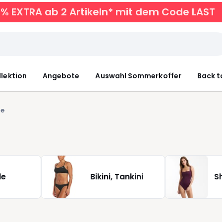
0% EXTRA ab 2 Artikeln* mit dem Code LAST
llektion
Angebote
Auswahl Sommerkoffer
Back t
le
le
Bikini, Tankini
S