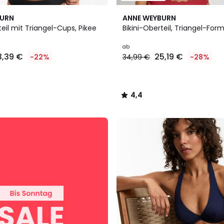
2
4,4
BURN
ANNE WEYBURN
Farben
/ 5
teil mit Triangel-Cups, Pikee
Bikini-Oberteil, Triangel-Form
ab
3,39 €
25,19 €
-22%
34,99 €
-28%
4,4
/
5