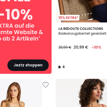
10% EXTRA*
2
4
LA REDOUTE COLLECTIONS
Farben
/
Badeanzugoberteil gewickelt 
5
20,99 €
29,99 €
-30%
Jeztz shoppen
4
/
5