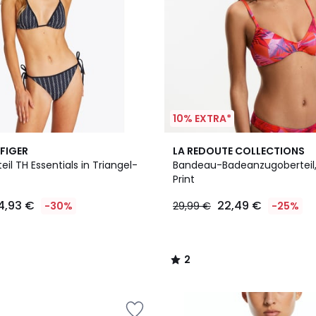
10% EXTRA*
2
FIGER
LA REDOUTE COLLECTIONS
/
eil TH Essentials in Triangel-
Bandeau-Badeanzugoberteil,
5
Print
4,93 €
22,49 €
-30%
29,99 €
-25%
2
/
5