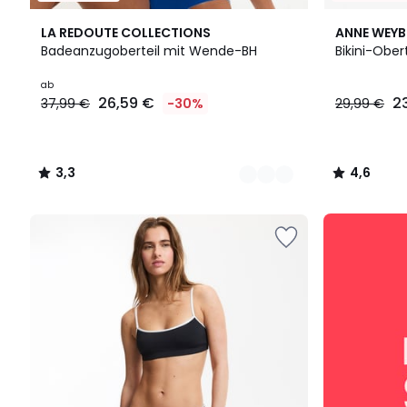
2
3,3
4,6
LA REDOUTE COLLECTIONS
ANNE WEY
Farben
/ 5
/ 5
Badeanzugoberteil mit Wende-BH
Bikini-Ober
Ab
ab
26,59 €
2
37,99 €
-30%
29,99 €
26,59
€
Statt
37,99
3,3
4,6
€
/
/
30%
5
5
Rabatt
SALE
angewendet.
:
10%
EXTRA
ab
2
Artikeln*