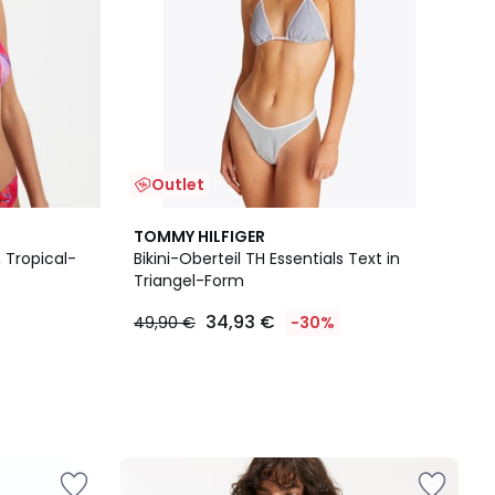
Outlet
TOMMY HILFIGER
 Tropical-
Bikini-Oberteil TH Essentials Text in
Triangel-Form
34,93 €
49,90 €
-30%