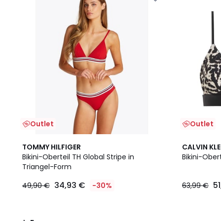
Outlet
Outlet
5
TOMMY HILFIGER
CALVIN KL
/
Bikini-Oberteil TH Global Stripe in
Bikini-Ober
5
Triangel-Form
34,93 €
51
49,90 €
-30%
63,99 €