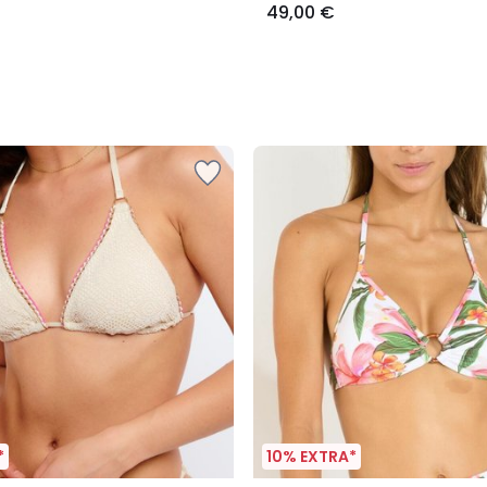
49,00 €
*
10% EXTRA*