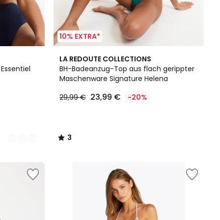
10% EXTRA*
3
LA REDOUTE COLLECTIONS
/
Essentiel
BH-Badeanzug-Top aus flach gerippter
5
Maschenware Signature Helena
23,99 €
29,99 €
-20%
3
/
5