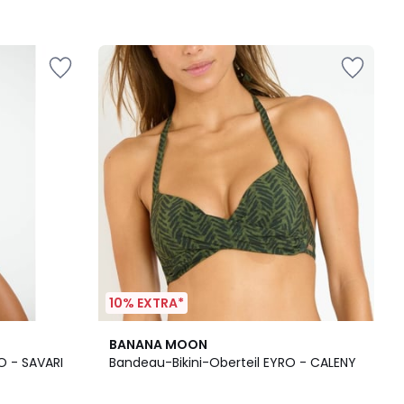
10% EXTRA*
3
BANANA MOON
/
O - SAVARI
Bandeau-Bikini-Oberteil EYRO - CALENY
5