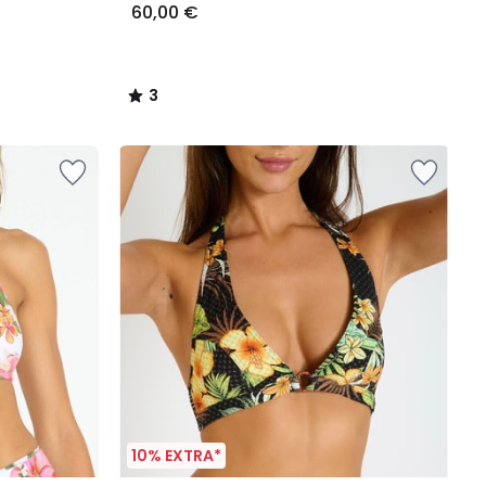
60,00 €
3
/
5
10% EXTRA*