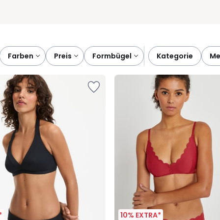
farben
preis
formbügel
kategorie
m
*
10% EXTRA*