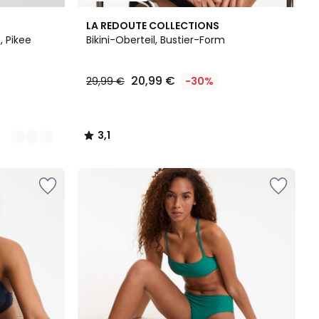
3,1
LA REDOUTE COLLECTIONS
/
, Pikee
Bikini-Oberteil, Bustier-Form
5
20,99 €
29,99 €
-30%
3,1
/
5