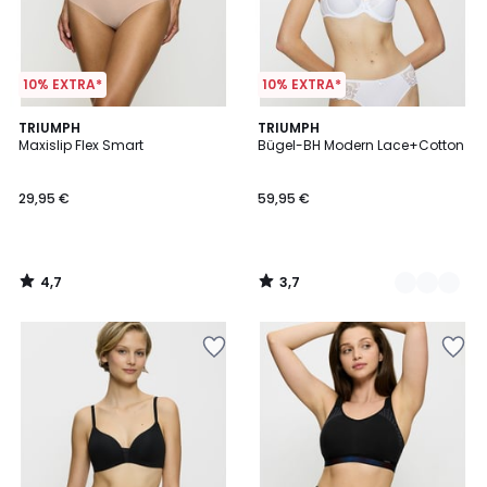
10% EXTRA*
10% EXTRA*
4,7
3,7
TRIUMPH
2
TRIUMPH
/ 5
/ 5
Maxislip Flex Smart
Bügel-BH Modern Lace+Cotton
Farben
29,95 €
59,95 €
4,7
3,7
/
/
5
5