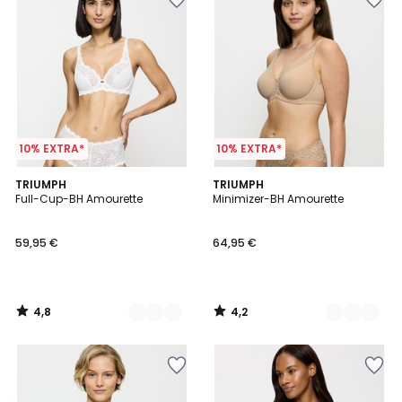
10% EXTRA*
10% EXTRA*
4,8
4,2
4
TRIUMPH
4
TRIUMPH
/ 5
/ 5
Full-Cup-BH Amourette
Minimizer-BH Amourette
Farben
Farben
59,95 €
64,95 €
4,8
4,2
/
/
5
5