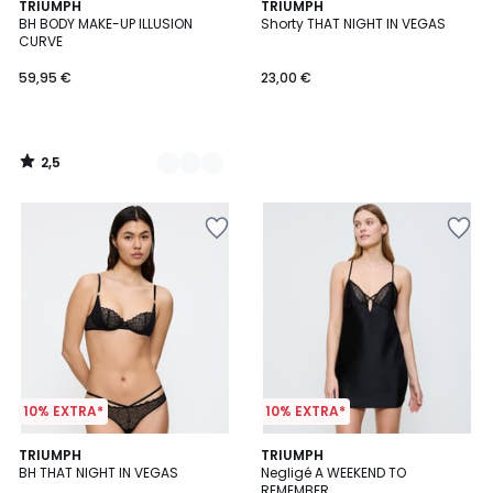
2,5
2
TRIUMPH
TRIUMPH
/ 5
BH BODY MAKE-UP ILLUSION
Shorty THAT NIGHT IN VEGAS
Farben
CURVE
59,95 €
23,00 €
2,5
/
5
10% EXTRA*
10% EXTRA*
TRIUMPH
TRIUMPH
BH THAT NIGHT IN VEGAS
Negligé A WEEKEND TO
REMEMBER