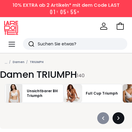
10% EXTRA
ab 2 Artikeln* mit dem Code LAST
0
1
0
5
5
4
T
S
M
Zum
Ware
La
Redoute
Menü
Suchen
Zuletzt
...
angesehen
Damen
TRIUMPH
Damen TRIUMPH
Artikel
140
Unsichtbarer BH
Full Cup Triumph
Triumph
Précédent
Suivan
-
-