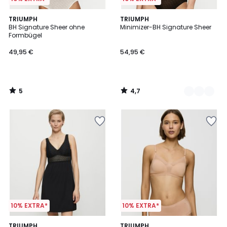
5
4,7
TRIUMPH
3
TRIUMPH
/
/ 5
BH Signature Sheer ohne
Minimizer-BH Signature Sheer
Farben
5
Formbügel
49,95 €
54,95 €
5
4,7
/
/
5
5
10% EXTRA*
10% EXTRA*
4,8
4,6
TRIUMPH
3
TRIUMPH