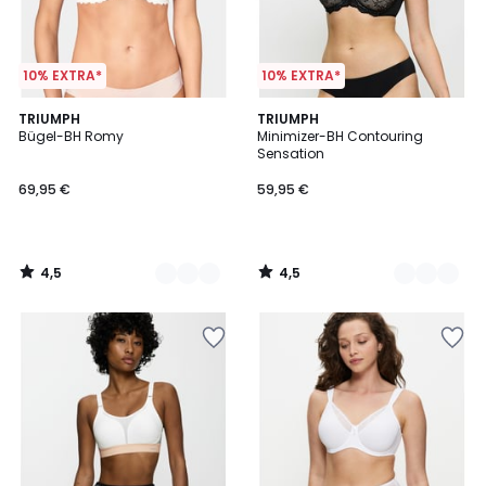
10% EXTRA*
10% EXTRA*
4,5
4,5
2
TRIUMPH
2
TRIUMPH
/ 5
/ 5
Bügel-BH Romy
Minimizer-BH Contouring
Farben
Farben
Sensation
69,95 €
59,95 €
4,5
4,5
/
/
5
5