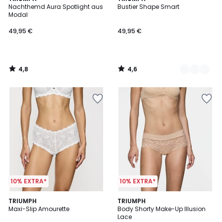
/ 5
/ 5
Nachthemd Aura Spotlight aus
Bustier Shape Smart
Farben
Modal
49,95 €
49,95 €
4,8
4,6
/
/
5
5
10% EXTRA*
10% EXTRA*
5
4,4
4
TRIUMPH
2
TRIUMPH
/
/ 5
Maxi-Slip Amourette
Body Shorty Make-Up Illusion
Farben
Farben
5
Lace