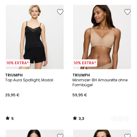
5
10% EXTRA*
10% EXTRA*
5
3,3
TRIUMPH
3
TRIUMPH
/
/ 5
Top Aura Spotlight, Modal
Minimizer-BH Amourette ohne
Farben
5
Formbügel
29,95 €
59,95 €
5
3,3
/
/
5
5