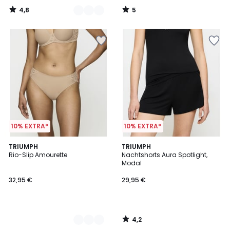
4,8
5
/
/
5
5
10% EXTRA*
10% EXTRA*
4,2
3
TRIUMPH
TRIUMPH
/ 5
Rio-Slip Amourette
Nachtshorts Aura Spotlight,
Farben
Modal
32,95 €
29,95 €
4,2
/