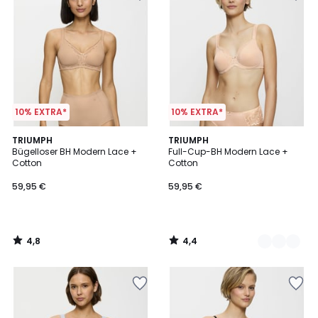
10% EXTRA*
10% EXTRA*
4,8
4,4
TRIUMPH
2
TRIUMPH
/ 5
/ 5
Bügelloser BH Modern Lace +
Full-Cup-BH Modern Lace +
Farben
Cotton
Cotton
59,95 €
59,95 €
4,8
4,4
/
/
5
5