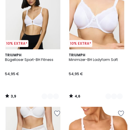
10% EXTRA*
10% EXTRA*
3,9
4,6
2
TRIUMPH
3
TRIUMPH
/ 5
/ 5
Bügelloser Sport-BH Fitness
Minimizer-BH Ladyform Soft
Farben
Farben
54,95 €
54,95 €
3,9
4,6
/
/
5
5