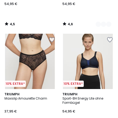
54,95 €
54,95 €
4,5
4,6
/
/
5
5
10% EXTRA*
10% EXTRA*
4,7
4,6
2
TRIUMPH
2
TRIUMPH
/ 5
/ 5
Maxislip Amourette Charm
Sport-BH Energy Lite ohne
Farben
Farben
Formbügel
37,95 €
54,95 €