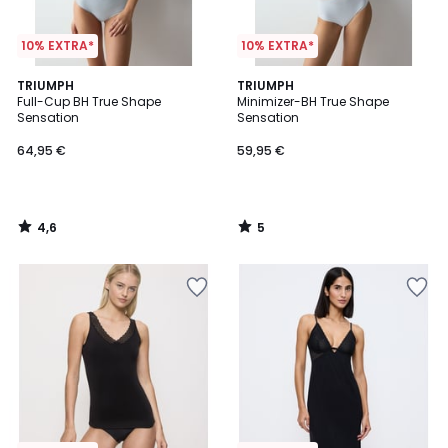
10% EXTRA*
10% EXTRA*
4,6
5
TRIUMPH
TRIUMPH
/ 5
/
Full-Cup BH True Shape
Minimizer-BH True Shape
5
Sensation
Sensation
64,95 €
59,95 €
4,6
5
/
/
5
5