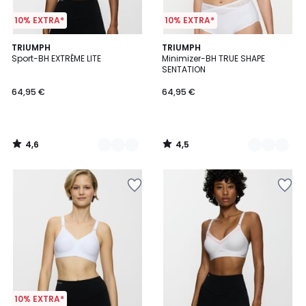
10% EXTRA*
10% EXTRA*
4,6
4,5
2
TRIUMPH
3
TRIUMPH
/ 5
/ 5
Sport-BH EXTRÊME LITE
Minimizer-BH TRUE SHAPE
Farben
Farben
SENTATION
64,95 €
64,95 €
4,6
4,5
/
/
5
5
10% EXTRA*