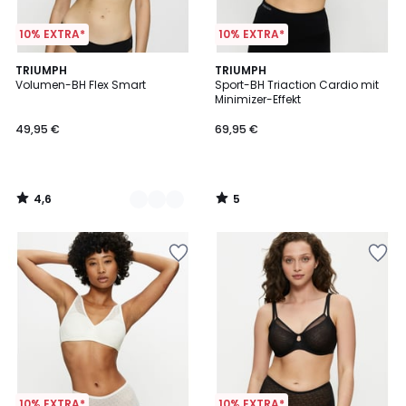
10% EXTRA*
10% EXTRA*
4,6
5
2
TRIUMPH
TRIUMPH
/ 5
/
Volumen-BH Flex Smart
Sport-BH Triaction Cardio mit
Farben
5
Minimizer-Effekt
49,95 €
69,95 €
4,6
5
/
/
5
5
10% EXTRA*
10% EXTRA*