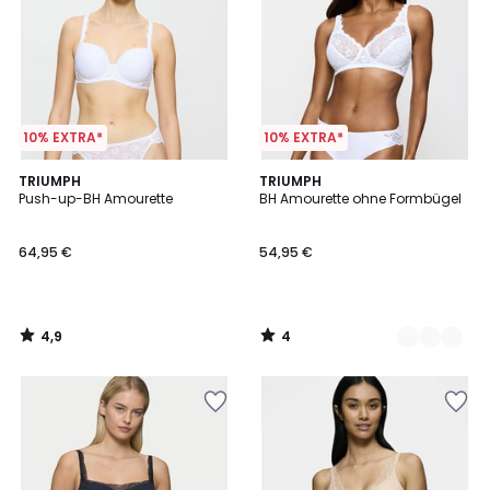
10% EXTRA*
10% EXTRA*
4,9
4
TRIUMPH
3
TRIUMPH
/ 5
/
Push-up-BH Amourette
BH Amourette ohne Formbügel
Farben
5
64,95 €
54,95 €
4,9
4
/
/
5
5