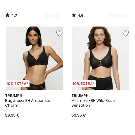
4,7
4,6
/
/
5
5
10% EXTRA*
10% EXTRA*
4,7
4,4
2
TRIUMPH
3
TRIUMPH
/ 5
/ 5
Bügelloser BH Amourette
Minimizer-BH Wild Rose
Farben
Farben
Charm
Sensation
59,95 €
59,95 €