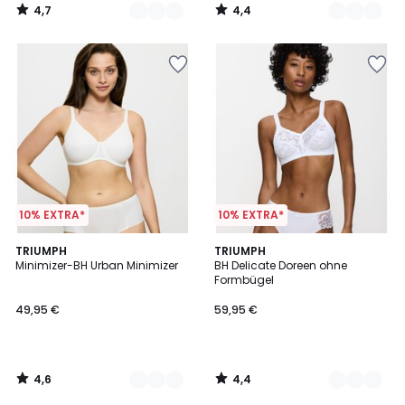
4,7
4,4
/
/
5
5
10% EXTRA*
10% EXTRA*
4,6
4,4
3
TRIUMPH
3
TRIUMPH
/ 5
/ 5
Minimizer-BH Urban Minimizer
BH Delicate Doreen ohne
Farben
Farben
Formbügel
49,95 €
59,95 €
4,6
4,4
/
/
5
5