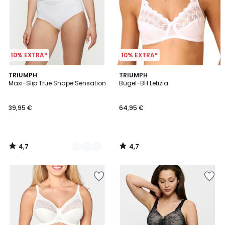
10% EXTRA*
10% EXTRA*
4,7
4,7
3
TRIUMPH
TRIUMPH
/ 5
/ 5
Maxi-Slip True Shape Sensation
Bügel-BH Letizia
Farben
39,95 €
64,95 €
4,7
4,7
/
/
5
5