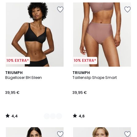
10% EXTRA*
10% EXTRA*
4,4
4,6
2
TRIUMPH
TRIUMPH
/ 5
/ 5
Bügelloser BH Eileen
Taillenslip Shape Smart
Farben
39,95 €
39,95 €
4,4
4,6
/
/
5
5