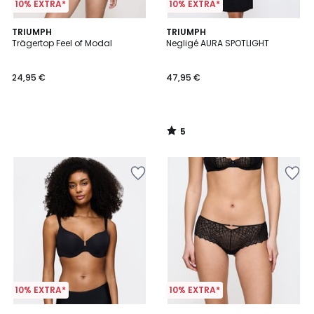
10% EXTRA*
10% EXTRA*
5
TRIUMPH
TRIUMPH
/
Trägertop Feel of Modal
Negligé AURA SPOTLIGHT
5
24,95 €
47,95 €
5
/
5
10% EXTRA*
10% EXTRA*