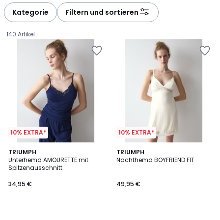
défiler
défiler
à
à
Kategorie
Filtern und sortieren
gauche
droite
140 Artikel
10% EXTRA*
10% EXTRA*
TRIUMPH
TRIUMPH
Unterhemd AMOURETTE mit
Nachthemd BOYFRIEND FIT
Spitzenausschnitt
34,95
34,95 €
49,95 €
€.