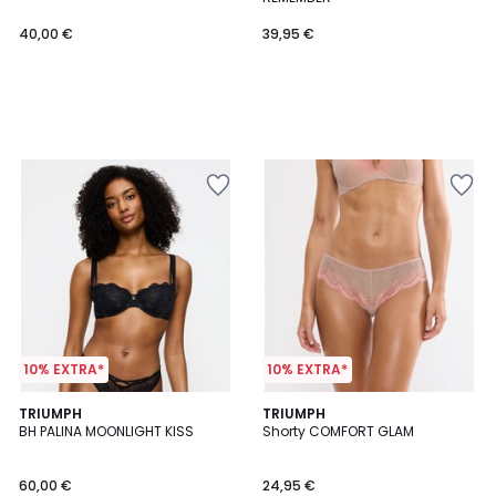
40,00 €
39,95 €
10% EXTRA*
10% EXTRA*
4,7
2
TRIUMPH
TRIUMPH
/ 5
BH PALINA MOONLIGHT KISS
Shorty COMFORT GLAM
Farben
60,00 €
24,95 €