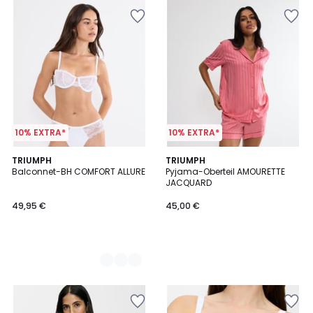
10% EXTRA*
10% EXTRA*
2
TRIUMPH
TRIUMPH
Balconnet-BH COMFORT ALLURE
Pyjama-Oberteil AMOURETTE
Farben
JACQUARD
49,95 €
45,00 €