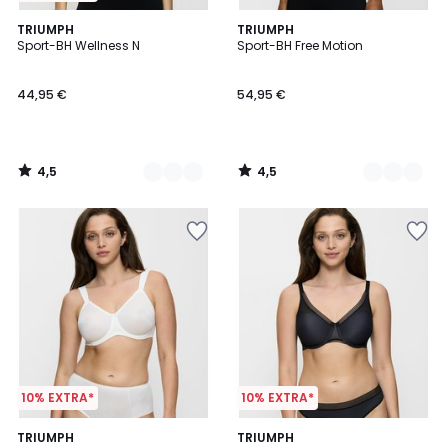
4,5
4,5
3
TRIUMPH
2
TRIUMPH
/ 5
/ 5
Sport-BH Wellness N
Sport-BH Free Motion
Farben
Farben
44,95 €
54,95 €
4,5
4,5
/
/
5
5
10% EXTRA*
10% EXTRA*
4,6
4,8
3
TRIUMPH
2
TRIUMPH