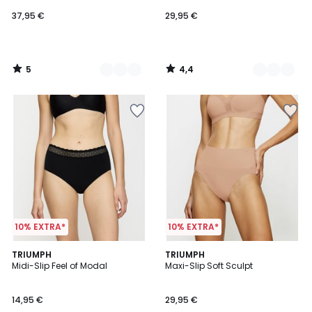
37,95 €
29,95 €
5
4,4
/
/
5
5
10% EXTRA*
10% EXTRA*
4,7
5
2
TRIUMPH
3
TRIUMPH
/ 5
/
Midi-Slip Feel of Modal
Maxi-Slip Soft Sculpt
Farben
Farben
5
14,95 €
29,95 €