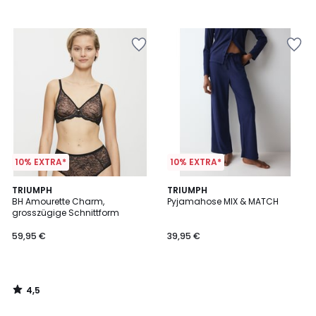
10% EXTRA*
10% EXTRA*
4,5
TRIUMPH
TRIUMPH
/ 5
BH Amourette Charm,
Pyjamahose MIX & MATCH
grosszügige Schnittform
59,95 €
39,95 €
4,5
/
5