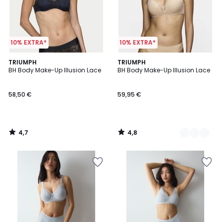
10% EXTRA*
10% EXTRA*
4,7
4,8
TRIUMPH
2
TRIUMPH
/ 5
/ 5
BH Body Make-Up Illusion Lace
BH Body Make-Up Illusion Lace
Farben
58,50 €
59,95 €
4,7
4,8
/
/
5
5