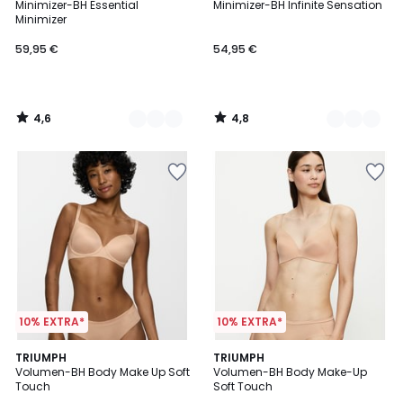
/ 5
/ 5
Minimizer-BH Essential
Minimizer-BH Infinite Sensation
Farben
Farben
Minimizer
59,95 €
54,95 €
4,6
4,8
/
/
5
5
10% EXTRA*
10% EXTRA*
4,5
4,6
TRIUMPH
2
TRIUMPH
/ 5
/ 5
Volumen-BH Body Make Up Soft
Volumen-BH Body Make-Up
Farben
Touch
Soft Touch