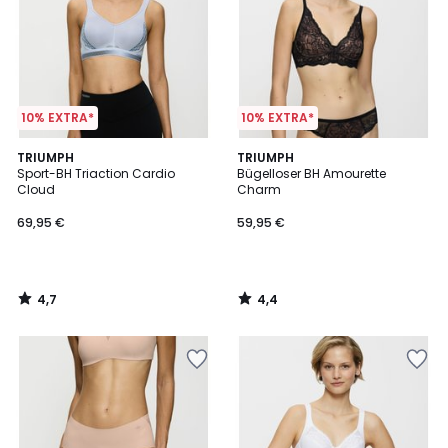
10% EXTRA*
10% EXTRA*
4,7
4,4
TRIUMPH
TRIUMPH
/ 5
/ 5
Sport-BH Triaction Cardio
Bügelloser BH Amourette
Cloud
Charm
69,95 €
59,95 €
4,7
4,4
/
/
5
5