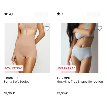
4,7
5
/
/
5
5
10% EXTRA*
10% EXTRA*
4,8
5
3
TRIUMPH
TRIUMPH
/ 5
/
Panty Soft Sculpt
Maxi-Slip True Shape Sensation
Farben
5
32,95 €
39,95 €