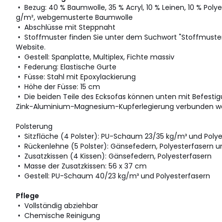
• Bezug: 40 % Baumwolle, 35 % Acryl, 10 % Leinen, 10 % Poly
g/m², webgemusterte Baumwolle
• Abschlüsse mit Steppnaht
• Stoffmuster finden Sie unter dem Suchwort "Stoffmuster
Website.
• Gestell: Spanplatte, Multiplex, Fichte massiv
• Federung: Elastische Gurte
• Füsse: Stahl mit Epoxylackierung
• Höhe der Füsse: 15 cm
• Die beiden Teile des Ecksofas können unten mit Befesti
Zink-Aluminium-Magnesium-Kupferlegierung verbunden w
Polsterung
• Sitzfläche (4 Polster): PU-Schaum 23/35 kg/m³ und Poly
• Rückenlehne (5 Polster): Gänsefedern, Polyesterfasern u
• Zusatzkissen (4 Kissen): Gänsefedern, Polyesterfasern
• Masse der Zusatzkissen: 56 x 37 cm
• Gestell: PU-Schaum 40/23 kg/m³ und Polyesterfasern
Pflege
• Vollständig abziehbar
• Chemische Reinigung