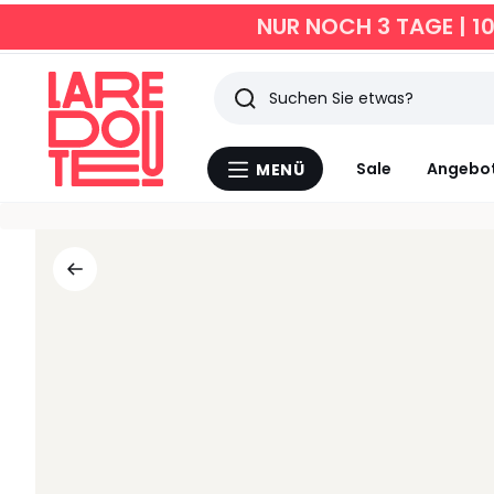
NUR NOCH 3 TAGE | 1
Suchen
Zuletzt
Sale
Angebo
MENÜ
Menü
angesehen
La
Redoute
Artikel