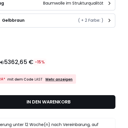
ug
Baumwolle im Strukturqualität
Gelbbraun
( +
2
Farbe: )
l
5362,65 €
 €
-15%
10%
RA*
Mehr anzeigen
mit dem Code
LAST
EXTRA*
mit
dem
Code
IN DEN WARENKORB
LAST
ferung unter 12 Woche(n) nach Vereinbarung, auf