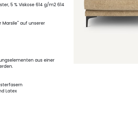
ester, 5 % Viskose 614 g/m2 614
 Marsile" auf unserer
gungselementen aus einer
erden.
esterfasern
nd Latex