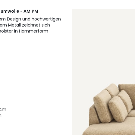
baumwolle - AM.PM
chem Design und hochwertigen
tem Metall zeichnet sich
zpolster in Hammerform
2 cm
m