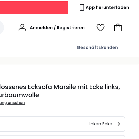
App herunterladen
Willkommen
Anmelden / Registrieren
Voir
Zum
ma
Warenkor
wishlist
Geschäftskunden
ossenes Ecksofa Marsile mit Ecke links,
turbaumwolle
bung ansehen
l
linken Ecke