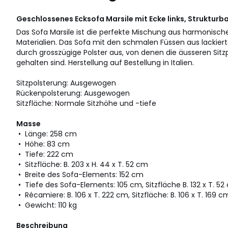
Geschlossenes Ecksofa Marsile mit Ecke links, Struktur
Das Sofa Marsile ist die perfekte Mischung aus harmonis
Materialien. Das Sofa mit den schmalen Füssen aus lackier
durch grosszügige Polster aus, von denen die äusseren Sit
gehalten sind. Herstellung auf Bestellung in Italien.
Sitzpolsterung: Ausgewogen
Rückenpolsterung: Ausgewogen
Sitzfläche: Normale Sitzhöhe und -tiefe
Masse
• Länge: 258 cm
• Höhe: 83 cm
• Tiefe: 222 cm
• Sitzfläche: B. 203 x H. 44 x T. 52 cm
• Breite des Sofa-Elements: 152 cm
• Tiefe des Sofa-Elements: 105 cm, Sitzfläche B. 132 x T. 5
• Récamiere: B. 106 x T. 222 cm, Sitzfläche: B. 106 x T. 169 c
• Gewicht: 110 kg
Beschreibung