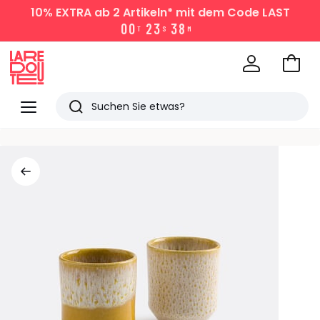
10% EXTRA
ab 2 Artikeln* mit dem Code LAST
0
0
2
3
3
8
T
S
M
Zum
Ware
La
Redoute
Menü
Suchen
Zuletzt
angesehen
Artikel