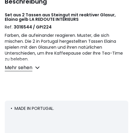
Beschreibung
Set aus 2 Tassen aus Steingut mit reaktiver Glasur,
Elaina gelb
LA REDOUTE INTERIEURS
Ref.
3016544 / GPI224
Farben, die aufeinander reagieren. Muster, die sich
mischen. Die 2 in Portugal hergestellten Tassen Elaina
spielen mit den Glasuren und ihren natürlichen
Unterschieden, um Ihre Kaffeepause oder Ihre Tea-Time
zu beleben.
Beschreibung
Mehr sehen
• Steingut mit reaktiver Glasur
• Emaille-Mix : das Muster und die Farbe variieren von
Tasse zu Tasse
• Verkauf im 2er-Pack
Hinweis
• Im Herzen Portugals, der Heimat eines
• MADE IN PORTUGAL.
Familienunternehmens von Kunsthandwerkern und
Keramikern, werden die Keramiken mit Leidenschaft kreiert,
mit grösster Sorgfalt ausgearbeitet. Und das schon über
Generationen seit 1886.